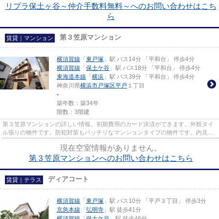
リプラ保土ヶ谷～仲介手数料無料～へのお問い合わせはこち
ら
第３笠原マンション
賃貸｜マンション
横須賀線
「
東戸塚
」駅 バス14分 「平和台」 停歩4分
横須賀線
「
保土ケ谷
」駅 バス18分 「平和台」 停歩4分
東海道本線
「
横浜
」駅 バス39分 「平和台」 停歩4分
神奈川県
横浜市戸塚区
平戸
１丁目
-
築年数：築34年
階数：3階建
第３笠原マンションの詳しい情報。初期費用のカード決済ができます。外観タイ
ル張りの物件です。防犯対策もバッチリなマンションタイプの物件です。内見の
ご連絡はinfo@apamanmate.co....
現在空室情報がありません。
第３笠原マンションへのお問い合わせはこちら
ディアコート
賃貸｜テラス
横須賀線
「
東戸塚
」駅 バス10分 「平戸３丁目」 停歩3分
京急本線
「
弘明寺
」駅 徒歩41分
横須賀線
「
保土ケ谷
」駅 徒歩46分