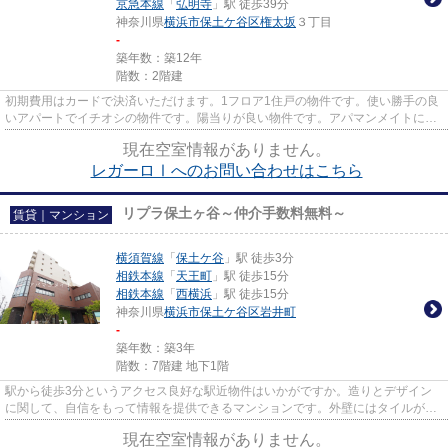
京急本線
「
弘明寺
」駅 徒歩39分
神奈川県
横浜市保土ケ谷区
権太坂
３丁目
-
築年数：築12年
階数：2階建
初期費用はカードで決済いただけます。1フロア1住戸の物件です。使い勝手の良
いアパートでイチオシの物件です。陽当りが良い物件です。アパマンメイトに
は、地域に詳しく経験豊富なス...
現在空室情報がありません。
レガーロⅠへのお問い合わせはこちら
リプラ保土ヶ谷～仲介手数料無料～
賃貸｜マンション
横須賀線
「
保土ケ谷
」駅 徒歩3分
相鉄本線
「
天王町
」駅 徒歩15分
相鉄本線
「
西横浜
」駅 徒歩15分
神奈川県
横浜市保土ケ谷区
岩井町
-
築年数：築3年
階数：7階建 地下1階
駅から徒歩3分というアクセス良好な駅近物件はいかがですか。造りとデザイン
に関して、自信をもって情報を提供できるマンションです。外壁にはタイルが張
られています。こちらの物件に...
現在空室情報がありません。