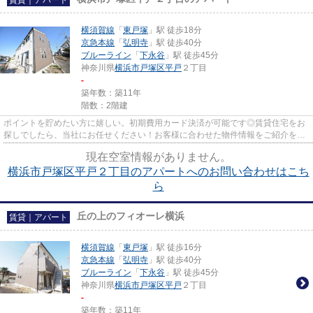
賃貸｜アパート
横須賀線
「
東戸塚
」駅 徒歩18分
京急本線
「
弘明寺
」駅 徒歩40分
ブルーライン
「
下永谷
」駅 徒歩45分
神奈川県
横浜市戸塚区
平戸
２丁目
-
築年数：築11年
階数：2階建
ポイントを貯めたい方に嬉しい。初期費用カード決済が可能です◎賃貸住宅をお
探しでしたら、当社にお任せください！お客様に合わせた物件情報をご紹介をい
たします。まずは、お気軽にご...
現在空室情報がありません。
横浜市戸塚区平戸２丁目のアパートへのお問い合わせはこち
ら
丘の上のフィオーレ横浜
賃貸｜アパート
横須賀線
「
東戸塚
」駅 徒歩16分
京急本線
「
弘明寺
」駅 徒歩40分
ブルーライン
「
下永谷
」駅 徒歩45分
神奈川県
横浜市戸塚区
平戸
２丁目
-
築年数：築11年