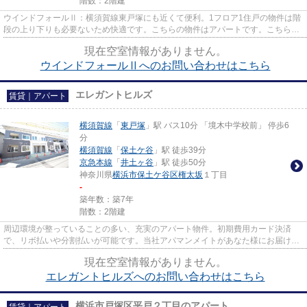
階数：2階建
ウインドフォールⅡ：横須賀線東戸塚にも近くて便利。1フロア1住戸の物件は階
段の上り下りも必要ないため快適です。こちらの物件はアパートです。こちらの
物件では初期費用をカードでお...
現在空室情報がありません。
ウインドフォールⅡへのお問い合わせはこちら
エレガントヒルズ
賃貸｜アパート
横須賀線
「
東戸塚
」駅 バス10分 「境木中学校前」 停歩6
分
横須賀線
「
保土ケ谷
」駅 徒歩39分
京急本線
「
井土ヶ谷
」駅 徒歩50分
神奈川県
横浜市保土ケ谷区
権太坂
１丁目
-
築年数：築7年
階数：2階建
周辺環境が整っていることの多い、充実のアパート物件。初期費用カード決済
で、リボ払いや分割払いが可能です。当社アパマンメイトがあなた様にお届けし
たいのが、ココ横浜市保土ケ谷...
現在空室情報がありません。
エレガントヒルズへのお問い合わせはこちら
横浜市戸塚区平戸２丁目のアパート