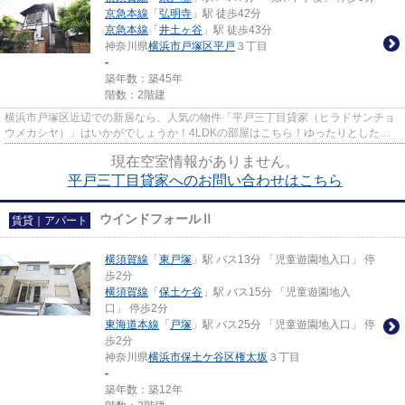
京急本線
「
弘明寺
」駅 徒歩42分
京急本線
「
井土ヶ谷
」駅 徒歩43分
神奈川県
横浜市戸塚区
平戸
３丁目
-
築年数：築45年
階数：2階建
横浜市戸塚区近辺での新居なら、人気の物件「平戸三丁目貸家（ヒラドサンチョ
ウメカシヤ）」はいかがでしょうか！4LDKの部屋はこちら！ゆったりとした空
間を演出してくれる木造建築物...
現在空室情報がありません。
平戸三丁目貸家へのお問い合わせはこちら
ウインドフォールⅡ
賃貸｜アパート
横須賀線
「
東戸塚
」駅 バス13分 「児童遊園地入口」 停
歩2分
横須賀線
「
保土ケ谷
」駅 バス15分 「児童遊園地入
口」 停歩2分
東海道本線
「
戸塚
」駅 バス25分 「児童遊園地入口」 停
歩2分
神奈川県
横浜市保土ケ谷区
権太坂
３丁目
-
築年数：築12年