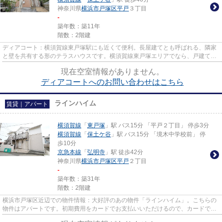
神奈川県
横浜市戸塚区
平戸
３丁目
-
築年数：築11年
階数：2階建
ディアコート：横須賀線東戸塚駅にも近くて便利。長屋建てとも呼ばれる、隣家
と壁を共有する形のテラスハウスです。横須賀線東戸塚エリアでなら、戸建て情
報が満載のアパマンメイトに...
現在空室情報がありません。
ディアコートへのお問い合わせはこちら
ラインハイム
賃貸｜アパート
横須賀線
「
東戸塚
」駅 バス15分 「平戸２丁目」 停歩3分
横須賀線
「
保土ケ谷
」駅 バス15分 「境木中学校前」 停
歩10分
京急本線
「
弘明寺
」駅 徒歩42分
神奈川県
横浜市戸塚区
平戸
２丁目
-
築年数：築31年
階数：2階建
横浜市戸塚区近辺での物件情報：大好評のあの物件「ラインハイム」。こちらの
物件はアパートです。初期費用をカードでお支払いいただけるので、カードで決
済したい方にもおすすめです...