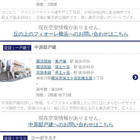
階数：2階建
コンビニ「ファミリーマート小浦平戸二丁目店」が401m以内にある物件です。
駅まで徒歩16分と、立地が魅力的な物件です。使い勝手の良いアパートでイチオ
シの物件です。こちらは初期費...
現在空室情報がありません。
丘の上のフィオーレ横浜へのお問い合わせはこちら
中原邸戸建
賃貸｜一戸建て
横須賀線
「
東戸塚
」駅 徒歩20分
横須賀線
「
保土ケ谷
」駅 徒歩44分
京急本線
「
井土ヶ谷
」駅 徒歩48分
神奈川県
横浜市保土ケ谷区
権太坂
２丁目
-
築年数：築18年
階数：2階建 地下1階
中原邸戸建の詳しい情報。ライフスタイル重視したい方にはたまらないデザイナ
ーズ物件です。吹抜けがあり、縦に広く空間が使えるのも魅力的です。広々とし
た室内のある一戸建て物件は...
現在空室情報がありません。
中原邸戸建へのお問い合わせはこちら
コーポラスＦ
賃貸｜テラス