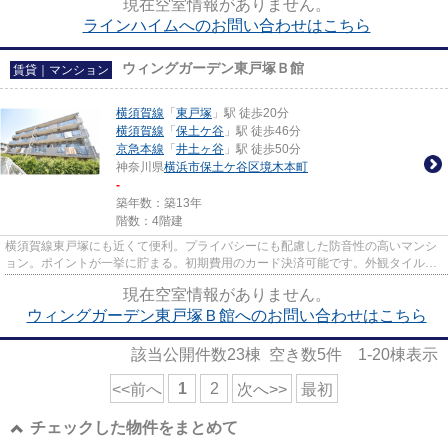
現在空室情報がありません。
ラインハイムへのお問い合わせはこちら
ウィングガーデン東戸塚Ｂ館
賃貸｜マンション
横須賀線
「
東戸塚
」駅 徒歩20分
横須賀線
「
保土ケ谷
」駅 徒歩46分
京急本線
「
井土ヶ谷
」駅 徒歩50分
神奈川県
横浜市保土ケ谷区
境木本町
-
築年数：築13年
階数：4階建
横須賀線東戸塚にも近くて便利。プライバシーにも配慮した防音性の高いマンシ
ョン。ポイントが一挙に貯まる。初期費用のカード決済可能です。外観タイル張
りのマンションです。より詳...
現在空室情報がありません。
ウィングガーデン東戸塚Ｂ館へのお問い合わせはこちら
該当公開件数
23
棟 空き数
5
件
1-20
棟表示
1
2
<<前へ
次へ>>
最初
チェックした物件をまとめて