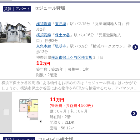
セジュール狩場
賃貸｜アパート
横須賀線
「
東戸塚
」駅 バス15分 「児童遊園地入口」 停
歩2分
横須賀線
「
保土ケ谷
」駅 バス16分 「児童遊園地入
口」 停歩2分
京急本線
「
弘明寺
」駅 バス9分 「横浜パークタウン」 停
歩13分
神奈川県
横浜市保土ケ谷区
権太坂
３丁目
11
万円
築年数：築29年 ｜募集中：
1室
階数：2階建
横浜市保土ケ谷区周辺にある物件をお求めの方は「セジュール狩場」はいかがで
しょうか。横浜市保土ケ谷区にある物件をWEBから検索するなら、アパマンメイ
トのHPをご覧ください。info@a...
11
万
円
(管理費・共益費 4,500円)
敷：0ヶ月｜礼：0ヶ月
所在階：2階
間取り：2LDK
面積：58.12㎡
フルセイル権太坂