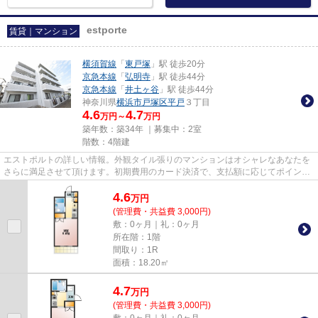
estporte
賃貸｜マンション
横須賀線
「
東戸塚
」駅 徒歩20分
京急本線
「
弘明寺
」駅 徒歩44分
京急本線
「
井土ヶ谷
」駅 徒歩44分
神奈川県
横浜市戸塚区
平戸
３丁目
4.6
4.7
万円～
万円
築年数：築34年 ｜募集中：
2室
階数：4階建
エストポルトの詳しい情報。外観タイル張りのマンションはオシャレなあなたを
さらに満足させて頂けます。初期費用のカード決済で、支払額に応じてポイント
が貯まりますよ。内見のご連...
4.6
万
円
(管理費・共益費 3,000円)
敷：0ヶ月｜礼：0ヶ月
所在階：1階
間取り：1R
面積：18.20㎡
4.7
万
円
(管理費・共益費 3,000円)