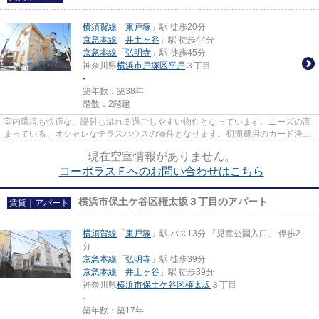
横須賀線
「
東戸塚
」駅 徒歩20分
京急本線
「
井土ヶ谷
」駅 徒歩44分
京急本線
「
弘明寺
」駅 徒歩45分
神奈川県
横浜市戸塚区
平戸
３丁目
-
築年数：築38年
階数：2階建
室内環境も快適な、陽射し溢れる過ごしやすい物件となっています。ニーズの高
まっている、オシャレなテラスハウスの物件となります。初期費用のカード決済
で、入居時の負担が減ります...
現在空室情報がありません。
コーポラスＦへのお問い合わせはこちら
横浜市保土ケ谷区権太坂３丁目のアパート
賃貸｜アパート
横須賀線
「
東戸塚
」駅 バス13分 「児童公園入口」 停歩2
分
京急本線
「
弘明寺
」駅 徒歩39分
京急本線
「
井土ヶ谷
」駅 徒歩39分
神奈川県
横浜市保土ケ谷区
権太坂
３丁目
-
築年数：築17年