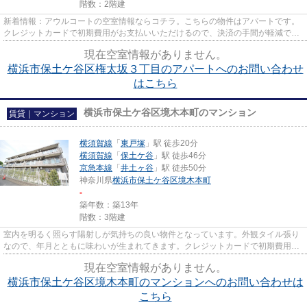
階数：2階建
新着情報：アウルコートの空室情報ならコチラ。こちらの物件はアパートです。
クレジットカードで初期費用がお支払いいただけるので、決済の手間が軽減でき
ます。アパマンメイトでお客...
現在空室情報がありません。
横浜市保土ケ谷区権太坂３丁目のアパートへのお問い合わせ
はこちら
横浜市保土ケ谷区境木本町のマンション
賃貸｜マンション
横須賀線
「
東戸塚
」駅 徒歩20分
横須賀線
「
保土ケ谷
」駅 徒歩46分
京急本線
「
井土ヶ谷
」駅 徒歩50分
神奈川県
横浜市保土ケ谷区
境木本町
-
築年数：築13年
階数：3階建
室内を明るく照らす陽射しが気持ちの良い物件となっています。外観タイル張り
なので、年月とともに味わいが生まれてきます。クレジットカードで初期費用が
お支払いいただけるので、決...
現在空室情報がありません。
横浜市保土ケ谷区境木本町のマンションへのお問い合わせは
こちら