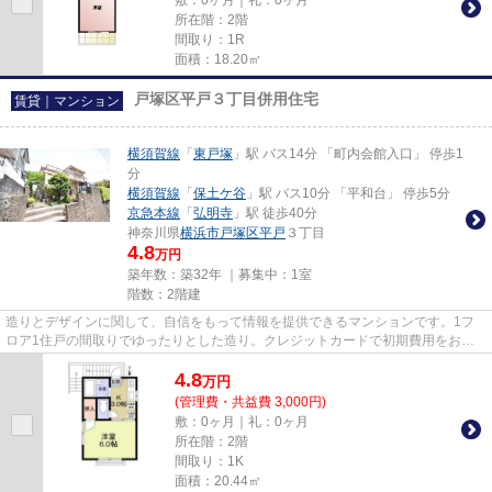
敷：0ヶ月｜礼：0ヶ月
所在階：2階
間取り：1R
面積：18.20㎡
戸塚区平戸３丁目併用住宅
賃貸｜マンション
横須賀線
「
東戸塚
」駅 バス14分 「町内会館入口」 停歩1
分
横須賀線
「
保土ケ谷
」駅 バス10分 「平和台」 停歩5分
京急本線
「
弘明寺
」駅 徒歩40分
神奈川県
横浜市戸塚区
平戸
３丁目
4.8
万円
築年数：築32年 ｜募集中：
1室
階数：2階建
造りとデザインに関して、自信をもって情報を提供できるマンションです。1フ
ロア1住戸の間取りでゆったりとした造り。クレジットカードで初期費用をお支
払いいただける物件です。陽当...
4.8
万
円
(管理費・共益費 3,000円)
敷：0ヶ月｜礼：0ヶ月
所在階：2階
間取り：1K
面積：20.44㎡