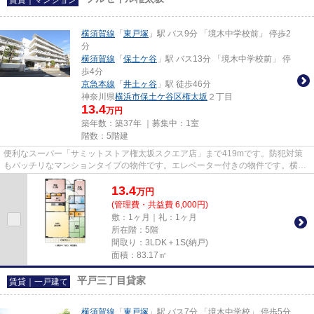
賃貸｜マンション
横須賀線
「
東戸塚
」駅 バス9分 「境木中学校前」 停歩2
分
横須賀線
「
保土ケ谷
」駅 バス13分 「境木中学校前」 停
歩4分
京急本線
「
井土ヶ谷
」駅 徒歩46分
神奈川県
横浜市保土ケ谷区
権太坂
２丁目
13.4
万円
築年数：築37年 ｜募集中：
1室
階数：5階建
便利なスーパー「サミットストア権太坂スクエア店」まで419mです。防犯対策
もバッチリなマンションタイプの物件です。エレベーター付きの物件です。横浜
市保土ケ谷区エリアの賃貸情報...
13.4
万
円
(管理費・共益費 6,000円)
敷：1ヶ月｜礼：1ヶ月
所在階：5階
間取り：3LDK＋1S(納戸)
面積：83.17㎡
平戸三丁目貸家
賃貸｜一戸建て
横須賀線
「
東戸塚
」駅 バス7分 「境木中学校」 停歩5分