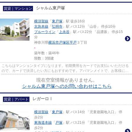
シャルム東戸塚
賃貸｜マンション
横須賀線
「
東戸塚
」駅 徒歩16分
京急本線
「
弘明寺
」駅 バス12分 「山谷」 停歩10分
ブルーライン
「
上永谷
」駅 バス22分 「品濃坂」 停歩15
分
神奈川県
横浜市戸塚区
平戸
３丁目
-
築年数：築46年
階数：3階建
こちらはマンションタイプになります。初期費用をカードでお支払いいただける
ので、カードで決済したい方にもおすすめです。アパマンメイトで、お客様に適
した物件を探しませんか。た...
現在空室情報がありません。
シャルム東戸塚へのお問い合わせはこちら
レガーロⅠ
賃貸｜アパート
横須賀線
「
東戸塚
」駅 バス14分 「児童遊園地入口」 停
歩2分
東海道本線
「
戸塚
」駅 バス21分 「児童遊園地入口」 停
歩2分