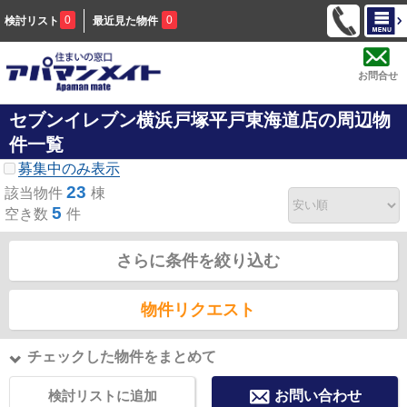
0
0
検討リスト
最近見た物件
お問合せ
セブンイレブン横浜戸塚平戸東海道店の周辺物
件一覧
募集中のみ表示
23
該当物件
棟
5
空き数
件
さらに条件を絞り込む
物件リクエスト
チェックした物件をまとめて
検討リストに追加
お問い合わせ