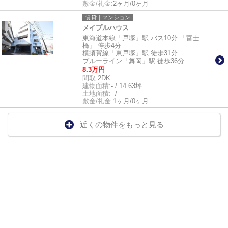
敷金/礼金:
2ヶ月/0ヶ月
賃貸｜マンション
メイプルハウス
東海道本線「戸塚」駅 バス10分 「富士
橋」 停歩4分
横須賀線「東戸塚」駅 徒歩31分
ブルーライン「舞岡」駅 徒歩36分
8.3万円
間取:
2DK
建物面積:
- / 14.63坪
土地面積:
- / -
敷金/礼金:
1ヶ月/0ヶ月
近くの物件をもっと見る