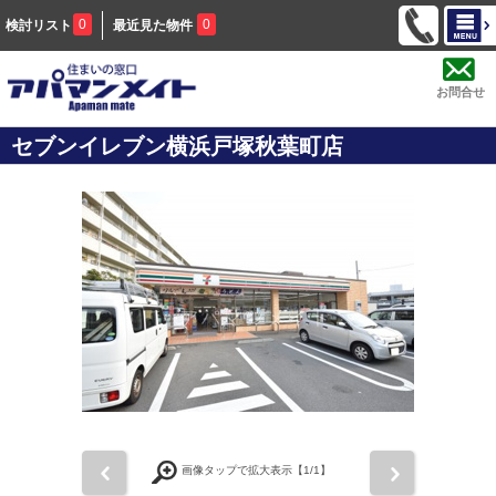
0
0
検討リスト
最近見た物件
お問合せ
セブンイレブン横浜戸塚秋葉町店
前
次
画像タップで拡大表示【
1
/1】