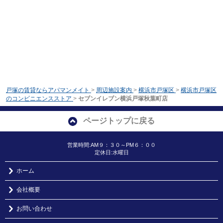
戸塚の賃貸ならアパマンメイト
>
周辺施設案内
>
横浜市戸塚区
>
横浜市戸塚区
のコンビニエンスストア
>
セブンイレブン横浜戸塚秋葉町店
ページトップに戻る
営業時間:AM９：３０～PM６：００
定休日:水曜日
ホーム
会社概要
お問い合わせ