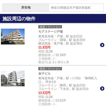
所在地
神奈川県横浜市戸塚区秋葉町
施設周辺の物件
賃貸｜マンション
モアステージ戸塚
東海道本線「戸塚」駅 徒歩22分
ブルーライン「踊場」駅 徒歩33分
横須賀線「東戸塚」駅 徒歩38分
11.9万円
間取:
3LDK
建物面積:
- / 19.29坪
土地面積:
- / -
敷金/礼金:
2ヶ月/1ヶ月
賃貸｜マンション
金子ビル
東海道本線「戸塚」駅 バス8分 「舞岡町入
口」 停歩1分
ブルーライン「舞岡」駅 徒歩23分
ブルーライン「下永谷」駅 徒歩32分
13.5万円
間取:
1LDK
建物面積:
- / 13.61坪
土地面積:
- / -