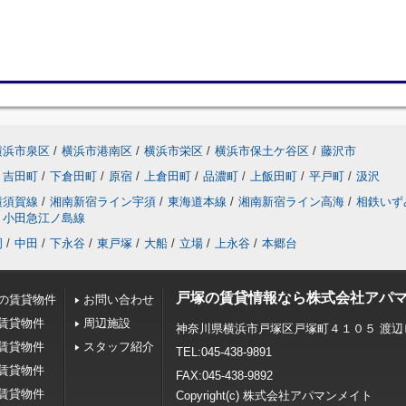
横浜市泉区
/
横浜市港南区
/
横浜市栄区
/
横浜市保土ケ谷区
/
藤沢市
吉田町
/
下倉田町
/
原宿
/
上倉田町
/
品濃町
/
上飯田町
/
平戸町
/
汲沢
横須賀線
/
湘南新宿ライン宇須
/
東海道本線
/
湘南新宿ライン高海
/
相鉄いず
小田急江ノ島線
岡
/
中田
/
下永谷
/
東戸塚
/
大船
/
立場
/
上永谷
/
本郷台
戸塚の賃貸情報なら株式会社アパ
の賃貸物件
お問い合わせ
賃貸物件
周辺施設
神奈川県横浜市戸塚区戸塚町４１０５ 渡辺
賃貸物件
スタッフ紹介
TEL:045-438-9891
賃貸物件
FAX:045-438-9892
賃貸物件
Copyright(c) 株式会社アパマンメイト