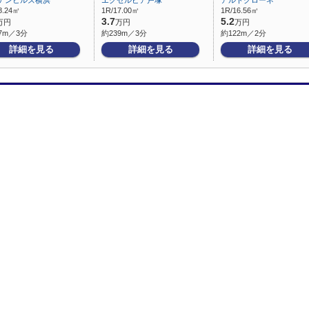
デンヒルズ横浜
エクセルピア戸塚
アルトクローネ
8.24㎡
1R/17.00㎡
1R/16.56㎡
3.7
5.2
万円
万円
万円
7m／3分
約239m／3分
約122m／2分
詳細を見る
詳細を見る
詳細を見る