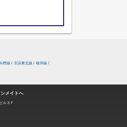
み野線
/
京浜東北線
/
根岸線
/
マンメイトへ
ビル３Ｆ