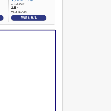
エクセルピア戸塚
1R/18.00㎡
3.5
万円
約239m／3分
詳細を見る