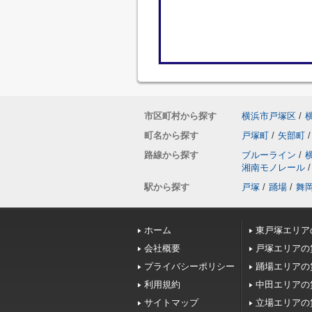
市区町村から探す
横浜市戸塚区
/
町名から探す
戸塚町
/
矢部町
/
路線から探す
ブルーライン
/
湘南モノレール
/
駅から探す
戸塚
/
踊場
/
舞
ホーム
東戸塚エリア
会社概要
戸塚エリアの
プライバシーポリシー
踊場エリアの
利用規約
中田エリアの
サイトマップ
立場エリアの