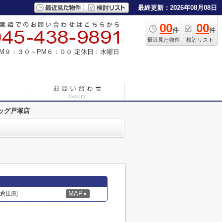
最終更新：2026年08月08日
00
00
件
件
最近見た物件
検討リスト
M９：３０～PM６：００
定休日：水曜日
ッグ戸塚店
倉田町
MAP
▼