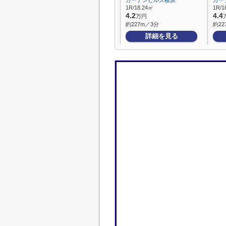
ガーデンヒルズ横浜
ガー
1R/18.24㎡
1R/1
4.2
4.4
万円
約227m／3分
約22
詳細を見る