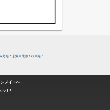
み野線
/
京浜東北線
/
根岸線
/
マンメイトへ
ビル３Ｆ