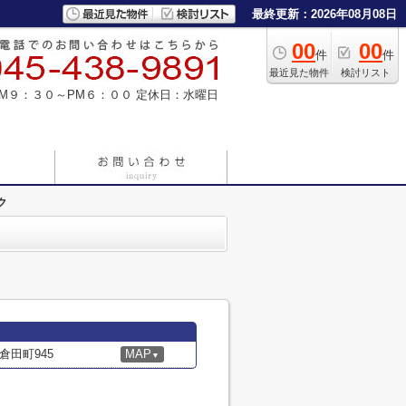
最終更新：2026年08月08日
00
00
件
件
最近見た物件
検討リスト
M９：３０～PM６：００
定休日：水曜日
ク
田町945
MAP
▼