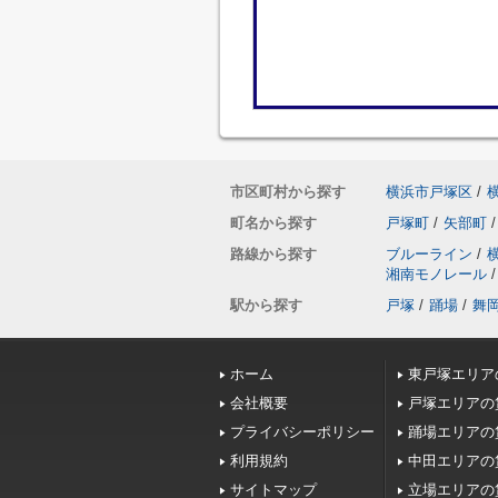
市区町村から探す
横浜市戸塚区
/
町名から探す
戸塚町
/
矢部町
/
路線から探す
ブルーライン
/
湘南モノレール
/
駅から探す
戸塚
/
踊場
/
舞
ホーム
東戸塚エリア
会社概要
戸塚エリアの
プライバシーポリシー
踊場エリアの
利用規約
中田エリアの
サイトマップ
立場エリアの