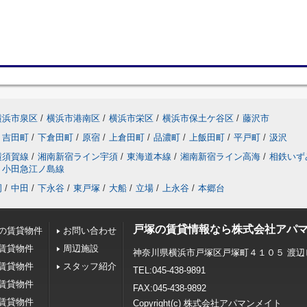
横浜市泉区
/
横浜市港南区
/
横浜市栄区
/
横浜市保土ケ谷区
/
藤沢市
吉田町
/
下倉田町
/
原宿
/
上倉田町
/
品濃町
/
上飯田町
/
平戸町
/
汲沢
横須賀線
/
湘南新宿ライン宇須
/
東海道本線
/
湘南新宿ライン高海
/
相鉄いず
小田急江ノ島線
岡
/
中田
/
下永谷
/
東戸塚
/
大船
/
立場
/
上永谷
/
本郷台
戸塚の賃貸情報なら株式会社アパ
の賃貸物件
お問い合わせ
賃貸物件
周辺施設
神奈川県横浜市戸塚区戸塚町４１０５ 渡辺
賃貸物件
スタッフ紹介
TEL:045-438-9891
賃貸物件
FAX:045-438-9892
賃貸物件
Copyright(c) 株式会社アパマンメイト