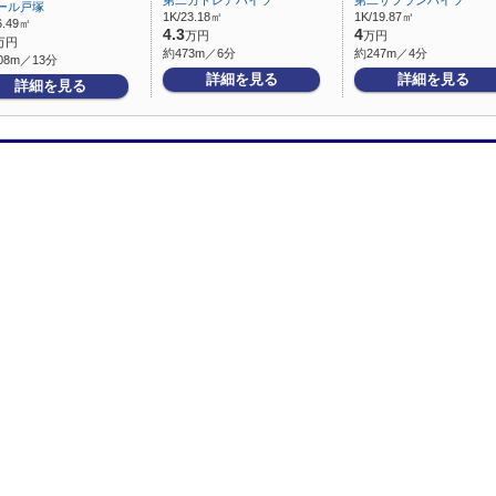
第二カトレアハイツ
第二サフランハイツ
ール戸塚
1K/23.18㎡
1K/19.87㎡
6.49㎡
4.3
4
万円
万円
万円
約473m／6分
約247m／4分
08m／13分
詳細を見る
詳細を見る
詳細を見る