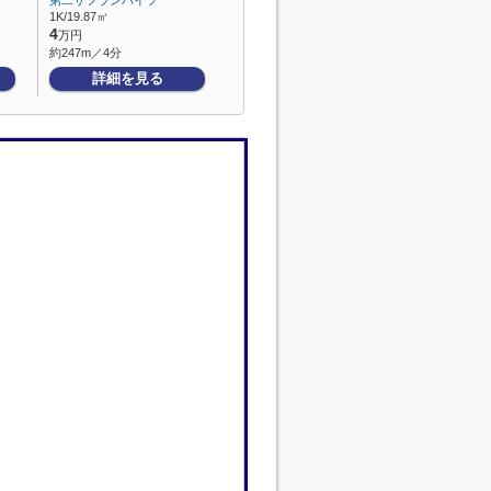
第二サフランハイツ
1K/19.87㎡
4
万円
約247m／4分
詳細を見る