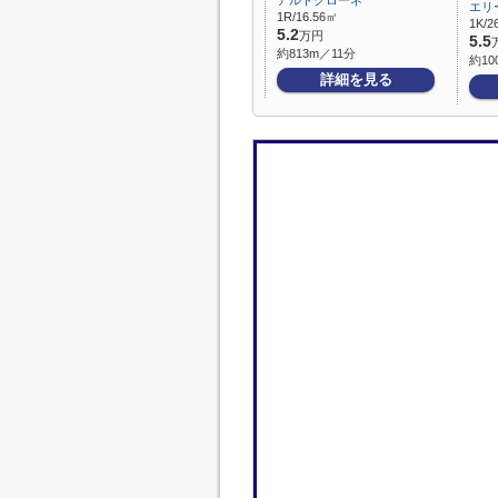
アルトクローネ
エリ
1R/16.56㎡
1K/2
5.2
万円
5.5
約813m／11分
約10
詳細を見る