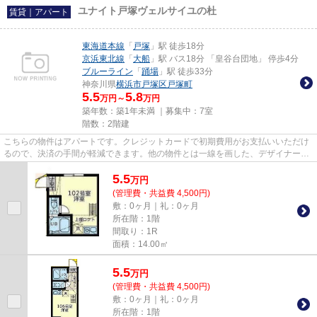
ユナイト戸塚ヴェルサイユの杜
賃貸｜アパート
東海道本線
「
戸塚
」駅 徒歩18分
京浜東北線
「
大船
」駅 バス18分 「皇谷台団地」 停歩4分
ブルーライン
「
踊場
」駅 徒歩33分
神奈川県
横浜市戸塚区
戸塚町
5.5
5.8
万円～
万円
築年数：築1年未満 ｜募集中：
7室
階数：2階建
こちらの物件はアパートです。クレジットカードで初期費用がお支払いいただけ
るので、決済の手間が軽減できます。他の物件とは一線を画した、デザイナーズ
物件となっております。アパ...
5.5
万
円
(管理費・共益費 4,500円)
敷：0ヶ月｜礼：0ヶ月
所在階：1階
間取り：1R
面積：14.00㎡
5.5
万
円
(管理費・共益費 4,500円)
敷：0ヶ月｜礼：0ヶ月
所在階：1階