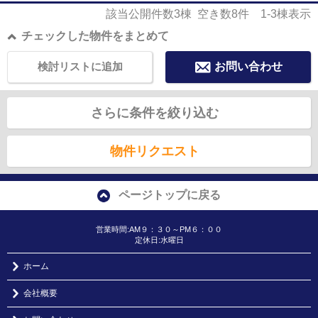
該当公開件数
3
棟 空き数
8
件
1-3
棟表示
チェックした物件をまとめて
検討リストに追加
お問い合わせ
さらに条件を絞り込む
物件リクエスト
ページトップに戻る
営業時間:AM９：３０～PM６：００
定休日:水曜日
ホーム
会社概要