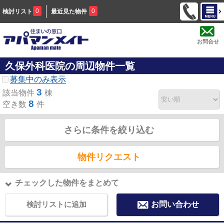
0
0
検討リスト
最近見た物件
お問合せ
久保外科医院の周辺物件一覧
募集中のみ表示
3
該当物件
棟
8
空き数
件
さらに条件を絞り込む
物件リクエスト
チェックした物件をまとめて
検討リストに追加
お問い合わせ