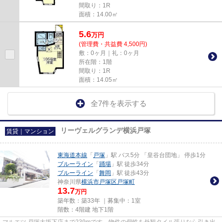
間取り：1R
面積：14.00㎡
5.6
万
円
(管理費・共益費 4,500円)
敷：0ヶ月｜礼：0ヶ月
所在階：1階
間取り：1R
面積：14.05㎡
全7件を表示する
リーヴェルグランデ横浜戸塚
賃貸｜マンション
東海道本線
「
戸塚
」駅 バス5分 「皇谷台団地」 停歩1分
ブルーライン
「
踊場
」駅 徒歩34分
ブルーライン
「
舞岡
」駅 徒歩43分
神奈川県
横浜市戸塚区
戸塚町
13.7
万円
築年数：築33年 ｜募集中：
1室
階数：4階建 地下1階