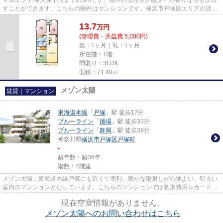
マルエツ 戸塚大坂下店まで239mです。物件の個性を外観タイル張りなら引き出
すことができます。こちらの物件はマンションです。横浜市戸塚区エリアの賃貸
情報はアパマンメイトにお問い...
13.7
万
円
(管理費・共益費 5,000円)
敷：1ヶ月｜礼：1ヶ月
所在階：1階
間取り：3LDK
面積：71.40㎡
メゾン太陽
賃貸｜マンション
東海道本線
「
戸塚
」駅 徒歩17分
ブルーライン
「
踊場
」駅 徒歩33分
ブルーライン
「
舞岡
」駅 徒歩39分
神奈川県
横浜市戸塚区
戸塚町
-
築年数：築36年
階数：4階建
メゾン太陽：東海道本線戸塚にも近くて便利。暖かな陽射しが心地よい、明るい
室内のマンションとなっています。こちらのマンションでは初期費用をカードで
お支払いいただけます。アパ...
現在空室情報がありません。
メゾン太陽へのお問い合わせはこちら