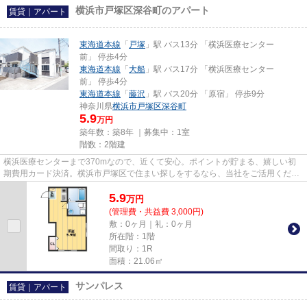
横浜市戸塚区深谷町のアパート
賃貸｜アパート
東海道本線
「
戸塚
」駅 バス13分 「横浜医療センター
前」 停歩4分
東海道本線
「
大船
」駅 バス17分 「横浜医療センター
前」 停歩4分
東海道本線
「
藤沢
」駅 バス20分 「原宿」 停歩9分
神奈川県
横浜市戸塚区
深谷町
5.9
万円
築年数：築8年 ｜募集中：
1室
階数：2階建
横浜医療センターまで370mなので、近くて安心。ポイントが貯まる、嬉しい初
期費用カード決済。横浜市戸塚区で住まい探しをするなら、当社をご活用くださ
い。当社へのお問い合わせは、0...
5.9
万
円
(管理費・共益費 3,000円)
敷：0ヶ月｜礼：0ヶ月
所在階：1階
間取り：1R
面積：21.06㎡
サンパレス
賃貸｜アパート