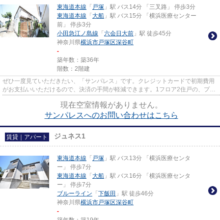
東海道本線
「
戸塚
」駅 バス14分 「三叉路」 停歩3分
東海道本線
「
大船
」駅 バス15分 「横浜医療センター
前」 停歩3分
小田急江ノ島線
「
六会日大前
」駅 徒歩45分
神奈川県
横浜市戸塚区
深谷町
-
築年数：築36年
階数：2階建
ぜひ一度見ていただきたい、「サンパレス」です。クレジットカードで初期費用
がお支払いいただけるので、決済の手間が軽減できます。1フロア2住戸の、プラ
イバシー性も高いアパートと...
現在空室情報がありません。
サンパレスへのお問い合わせはこちら
ジュネス1
賃貸｜アパート
東海道本線
「
戸塚
」駅 バス13分 「横浜医療センタ
ー」 停歩7分
東海道本線
「
大船
」駅 バス16分 「横浜医療センタ
ー」 停歩7分
ブルーライン
「
下飯田
」駅 徒歩46分
神奈川県
横浜市戸塚区
深谷町
-