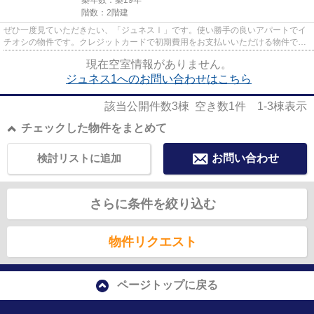
築年数：築19年
階数：2階建
ぜひ一度見ていただきたい、「ジュネスⅠ」です。使い勝手の良いアパートでイ
チオシの物件です。クレジットカードで初期費用をお支払いいただける物件で
す。アパマンメイトには横浜市戸...
現在空室情報がありません。
ジュネス1へのお問い合わせはこちら
該当公開件数
3
棟 空き数
1
件
1-3
棟表示
チェックした物件をまとめて
検討リストに追加
お問い合わせ
さらに条件を絞り込む
物件リクエスト
ページトップに戻る