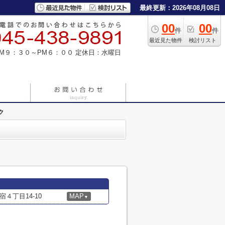
最終更新：2026年08月08日
00
00
件
件
最近見た物件
検討リスト
M９：３０～PM６：００
定休日：水曜日
ク
４丁目14-10
MAP
▼