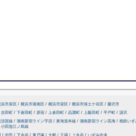
横浜市泉区
/
横浜市港南区
/
横浜市栄区
/
横浜市保土ケ谷区
/
藤沢市
吉田町
/
下倉田町
/
原宿
/
上倉田町
/
品濃町
/
上飯田町
/
平戸町
/
汲沢
横須賀線
/
湘南新宿ライン宇須
/
東海道本線
/
湘南新宿ライン高海
/
相鉄いず
小田急江ノ島線
岡
/
中田
/
下永谷
/
東戸塚
/
大船
/
立場
/
上永谷
/
いずみ中央