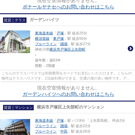
現在空室情報がありません。
ボナールヤナセへのお問い合わせはこちら
ガーデンハイツ
賃貸｜テラス
東海道本線
「
戸塚
」駅 徒歩25分
横須賀線
「
東戸塚
」駅 徒歩50分
ブルーライン
「
踊場
」駅 徒歩27分
神奈川県
横浜市戸塚区
上矢部町
-
築年数：築63年
階数：2階建
こちらのテラスハウスでは初期費用をカードでお支払いいただけます。こちらの
物件はテラスハウスです。2沿線利用ができる、交通の便の良い物件です。アパ
マンメイトにをお任せください...
現在空室情報がありません。
ガーデンハイツへのお問い合わせはこちら
横浜市戸塚区上矢部町のマンション
賃貸｜マンション
東海道本線
「
戸塚
」駅 バス8分 「上矢部高校」 停歩2分
ブルーライン
「
踊場
」駅 徒歩22分
ブルーライン
「
中田
」駅 徒歩26分