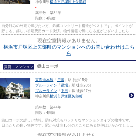
神奈川県
横浜市戸塚区
上矢部町
-
築年数：築34年
階数：4階建
自分好みの外観で選びたい方、鉄筋コンクリート構造がベストです。ポイントが
貯まる、嬉しい初期費用カード決済。物件情報で気になる点がございましたら、
お気軽にinfo@apamanmate.co....
現在空室情報がありません。
横浜市戸塚区上矢部町のマンションへのお問い合わせはこち
ら
築山コーポ
賃貸｜マンション
東海道本線
「
戸塚
」駅 徒歩15分
ブルーライン
「
踊場
」駅 徒歩20分
ブルーライン
「
中田
」駅 徒歩27分
神奈川県
横浜市戸塚区
矢部町
-
築年数：築44年
階数：4階建
築山コーポの詳しい情報。防犯対策もバッチリなマンションタイプの物件です。
日当たりの良い物件です。駅から徒歩15分のところにある物件はいかがでしょう
か。物件のお問い合わせはお...
現在空室情報がありません。