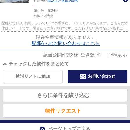
神奈川県
横浜市戸塚区
矢部町
-
築年数：築34年
階数：2階建
配郷Aの詳しい情報。歩いて133mの場所に、ファミリアがあります。こちらの物
件はアパートです。陽当たりの良い物件です。こだわりたい条件などがあれば、
045-438-9891からアパマンメイ...
現在空室情報がありません。
配郷Aへのお問い合わせはこちら
該当公開件数
8
棟 空き数
1
件
1-8
棟表示
チェックした物件をまとめて
検討リストに追加
お問い合わせ
さらに条件を絞り込む
物件リクエスト
ページトップに戻る