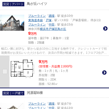
鳥が丘ハイツ
賃貸｜アパート
ブルーライン
「
踊場
」駅 徒歩10分
東海道本線
「
戸塚
」駅 バス8分 「戸塚斎場前」 停歩1分
ブルーライン
「
中田
」駅 徒歩15分
神奈川県
横浜市戸塚区
鳥が丘
9
万円
築年数：築27年 ｜募集中：
1室
階数：2階建
幅広い層に好評な、駅から徒歩10分に立地する物件です。クレジットカードで初
期費用がお支払いいただけるので、決済の手間が軽減できます。1フロア2住戸の
物件なので、2面の窓による陽...
9
万
円
(管理費・共益費 2,000円)
敷：1ヶ月｜礼：1ヶ月
所在階：2階
間取り：2DK
面積：52.80㎡
河原邸B棟
賃貸｜一戸建て
ブルーライン
「
踊場
」駅 徒歩7分
ブルーライン
「
中田
」駅 徒歩13分