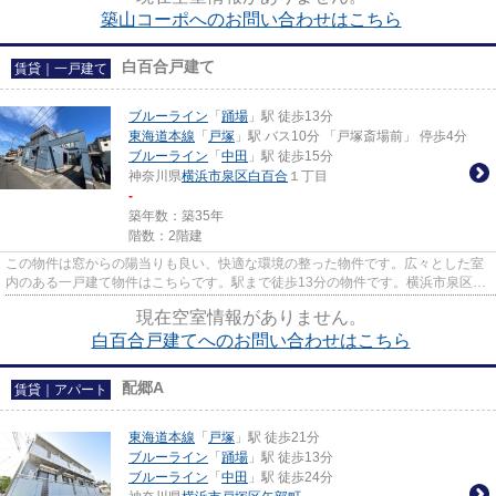
築山コーポへのお問い合わせはこちら
白百合戸建て
賃貸｜一戸建て
ブルーライン
「
踊場
」駅 徒歩13分
東海道本線
「
戸塚
」駅 バス10分 「戸塚斎場前」 停歩4分
ブルーライン
「
中田
」駅 徒歩15分
神奈川県
横浜市泉区
白百合
１丁目
-
築年数：築35年
階数：2階建
この物件は窓からの陽当りも良い、快適な環境の整った物件です。広々とした室
内のある一戸建て物件はこちらです。駅まで徒歩13分の物件です。横浜市泉区の
一戸建てがきっと見つかりま...
現在空室情報がありません。
白百合戸建てへのお問い合わせはこちら
配郷A
賃貸｜アパート
東海道本線
「
戸塚
」駅 徒歩21分
ブルーライン
「
踊場
」駅 徒歩13分
ブルーライン
「
中田
」駅 徒歩24分