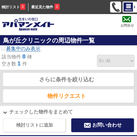
0
0
検討リスト
最近見た物件
お問合せ
鳥が丘クリニックの周辺物件一覧
募集中のみ表示
8
該当物件
棟
1
空き数
件
さらに条件を絞り込む
物件リクエスト
チェックした物件をまとめて
検討リストに追加
お問い合わせ