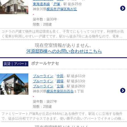
東海道本線
「
戸塚
」駅 徒歩25分
神奈川県
横浜市戸塚区
鳥が丘
-
築年数：築33年
階数：2階建
コチラの戸建て物件は周辺環境も良く、子育てにもうってつけです。利便性が高
く電車が利用しやすい一戸建てです。駅から徒歩7分にある物件なので、電車利
用が多い方にオススメです。日...
現在空室情報がありません。
河原邸B棟へのお問い合わせはこちら
ボナールヤナセ
賃貸｜アパート
ブルーライン
「
中田
」駅 徒歩11分
ブルーライン
「
踊場
」駅 徒歩13分
ブルーライン
「
立場
」駅 徒歩26分
神奈川県
横浜市泉区
白百合
１丁目
-
築年数：築27年
階数：2階建
ファミリーマート戸塚鳥が丘店が444mにある物件です。駅近くに立地する物件
で、徒歩11分程でアクセスできます。使い勝手の良いアパートでイチオシの物件
です。ライフスタイルに合う物...