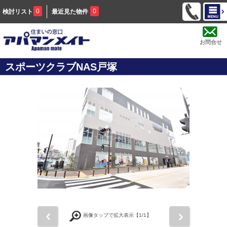
0
0
検討リスト
最近見た物件
お問合せ
スポーツクラブNAS戸塚
前
次
画像タップで拡大表示【
1
/1】