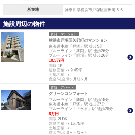
所在地
神奈川県横浜市戸塚区吉田町５５
施設周辺の物件
賃貸｜マンション
横浜市戸塚区矢部町のマンション
東海道本線「戸塚」駅 徒歩5分
ブルーライン「舞岡」駅 徒歩26分
ブルーライン「踊場」駅 徒歩26分
10.5万円
間取:
1K
建物面積:
- / 9.45坪
土地面積:
- / -
敷金/礼金:
0ヶ月/1ヶ月
賃貸｜アパート
グリーンコンフォート
ブルーライン「舞岡」駅 徒歩18分
東海道本線「戸塚」駅 徒歩27分
ブルーライン「下永谷」駅 徒歩28分
8万円
間取:
2LDK
建物面積:
- / 16.75坪
土地面積:
- / -
敷金/礼金:
0ヶ月/1ヶ月