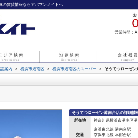
塚の賃貸情報ならアパマンメイトへ
営業時間：A
施設案内
>
横浜市港南区
>
横浜市港南区のスーパー
>
そうてつローゼン
そうてつローゼン港南台店の詳細情
所在地
神奈川県横浜市港南区港
京浜東北線 港南台駅
交通
京浜東北線 本郷台駅