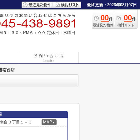
最終更新：2026年08月07日
00
00
件
件
最近見た物件
検討リスト
M９：３０～PM６：００
定休日：水曜日
港南台店
報
南台３丁目１－３
MAP
▼