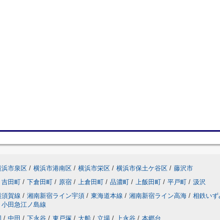
横浜市泉区
/
横浜市港南区
/
横浜市栄区
/
横浜市保土ケ谷区
/
藤沢市
吉田町
/
下倉田町
/
原宿
/
上倉田町
/
品濃町
/
上飯田町
/
平戸町
/
汲沢
横須賀線
/
湘南新宿ライン宇須
/
東海道本線
/
湘南新宿ライン高海
/
相鉄いず
小田急江ノ島線
岡
/
中田
/
下永谷
/
東戸塚
/
大船
/
立場
/
上永谷
/
本郷台