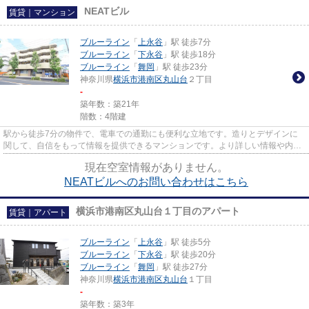
NEATビル
賃貸｜マンション
ブルーライン
「
上永谷
」駅 徒歩7分
ブルーライン
「
下永谷
」駅 徒歩18分
ブルーライン
「
舞岡
」駅 徒歩23分
神奈川県
横浜市港南区
丸山台
２丁目
-
築年数：築21年
階数：4階建
駅から徒歩7分の物件で、電車での通勤にも便利な立地です。造りとデザインに
関して、自信をもって情報を提供できるマンションです。より詳しい情報や内見
のご予約はアパマンメイトまで...
現在空室情報がありません。
NEATビルへのお問い合わせはこちら
横浜市港南区丸山台１丁目のアパート
賃貸｜アパート
ブルーライン
「
上永谷
」駅 徒歩5分
ブルーライン
「
下永谷
」駅 徒歩20分
ブルーライン
「
舞岡
」駅 徒歩27分
神奈川県
横浜市港南区
丸山台
１丁目
-
築年数：築3年