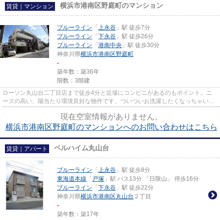
横浜市港南区野庭町のマンション
賃貸｜マンション
ブルーライン
「
上永谷
」駅 徒歩7分
ブルーライン
「
下永谷
」駅 徒歩26分
ブルーライン
「
港南中央
」駅 徒歩30分
神奈川県
横浜市港南区
野庭町
-
築年数：築36年
階数：3階建
ローソン丸山台二丁目店まで徒歩4分と近場にコンビニがあるのもポイント。ニ
ーズの高い、陽当たり環境良好な物件です。ついついお洗濯したくなっちゃいま
すよ。こちらは初期費用をカー...
現在空室情報がありません。
横浜市港南区野庭町のマンションへのお問い合わせはこちら
ベルハイム丸山台
賃貸｜アパート
ブルーライン
「
上永谷
」駅 徒歩8分
東海道本線
「
戸塚
」駅 バス13分 「日限山」 停歩16分
ブルーライン
「
下永谷
」駅 徒歩22分
神奈川県
横浜市港南区
丸山台
２丁目
-
築年数：築17年