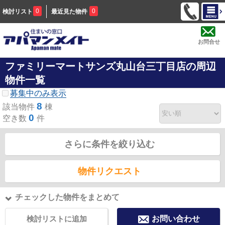
0
0
検討リスト
最近見た物件
お問合せ
ファミリーマートサンズ丸山台三丁目店の周辺
物件一覧
募集中のみ表示
8
該当物件
棟
0
空き数
件
さらに条件を絞り込む
物件リクエスト
チェックした物件をまとめて
検討リストに追加
お問い合わせ