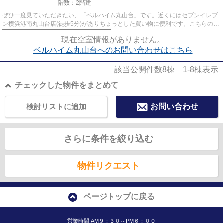
階数：2階建
ぜひ一度見ていただきたい、「ベルハイム丸山台」です。近くにはセブンイレブ
ン横浜港南丸山台店(徒歩5分)がありちょっとした買い物に便利です。こちらの物
件はアパートです。ブルーラ...
現在空室情報がありません。
ベルハイム丸山台へのお問い合わせはこちら
該当公開件数
8
棟
1-8
棟表示
チェックした物件をまとめて
検討リストに追加
お問い合わせ
さらに条件を絞り込む
物件リクエスト
ページトップに戻る
営業時間:AM９：３０～PM６：００