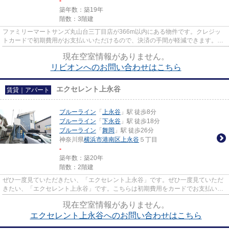
-
築年数：築19年
階数：3階建
ファミリーマートサンズ丸山台三丁目店が366m以内にある物件です。クレジッ
トカードで初期費用がお支払いいただけるので、決済の手間が軽減できます。徒
歩5分の位置に駅がある物件です...
現在空室情報がありません。
リビオンへのお問い合わせはこちら
エクセレント上永谷
賃貸｜アパート
ブルーライン
「
上永谷
」駅 徒歩8分
ブルーライン
「
下永谷
」駅 徒歩18分
ブルーライン
「
舞岡
」駅 徒歩26分
神奈川県
横浜市港南区
上永谷
５丁目
-
築年数：築20年
階数：2階建
ぜひ一度見ていただきたい、「エクセレント上永谷」です。ぜひ一度見ていただ
きたい、「エクセレント上永谷」です。こちらは初期費用をカードでお支払いい
ただけるアパートです。場所...
現在空室情報がありません。
エクセレント上永谷へのお問い合わせはこちら