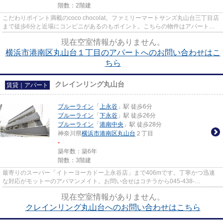
階数：2階建
こだわりポイント満載のcoco chocolat。ファミリーマートサンズ丸山台三丁目店
まで徒歩6分と近場にコンビニがあるのもポイント。こちらの物件はアパートで
す。045-438-9891よりアパマ...
現在空室情報がありません。
横浜市港南区丸山台１丁目のアパートへのお問い合わせはこ
ちら
クレインリング丸山台
賃貸｜アパート
ブルーライン
「
上永谷
」駅 徒歩6分
ブルーライン
「
下永谷
」駅 徒歩26分
ブルーライン
「
港南中央
」駅 徒歩28分
神奈川県
横浜市港南区
丸山台
２丁目
-
築年数：築6年
階数：3階建
最寄りのスーパー「イトーヨーカドー上永谷店」まで406mです。丁寧かつ迅速
な対応がモットーのアパマンメイト。お問い合せはコチラから045-438-
9891/info@apamanmate.co.jp、ご連絡お...
現在空室情報がありません。
クレインリング丸山台へのお問い合わせはこちら