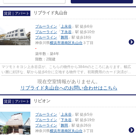
リブライド丸山台
賃貸｜アパート
ブルーライン
「
上永谷
」駅 徒歩6分
ブルーライン
「
下永谷
」駅 徒歩10分
ブルーライン
「
舞岡
」駅 徒歩18分
神奈川県
横浜市港南区
丸山台
３丁目
-
築年数：築4年
階数：2階建
マツモトキヨシ上永谷店が、こちらの物件から384mのところにあります。幅広
い層に好評な、駅から徒歩6分に立地する物件です。初期費用のカード決済がで
きます。コンパクトな間取りで使...
現在空室情報がありません。
リブライド丸山台へのお問い合わせはこちら
リビオン
賃貸｜アパート
ブルーライン
「
上永谷
」駅 徒歩5分
ブルーライン
「
下永谷
」駅 徒歩19分
ブルーライン
「
舞岡
」駅 徒歩26分
神奈川県
横浜市港南区
丸山台
３丁目