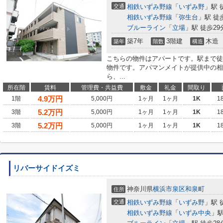
交通
相鉄いずみ野線
「
いずみ野
」駅 
相鉄いずみ野線
「
弥生台
」駅 徒
ブルーライン
「
立場
」駅 徒歩29
築7年
3階建
木造
築年
階数
構造
こちらの物件はアパートです。駅まで徒
物件です。アパマンメイトが提供中の相
ら、...
所在階
賃料
管理費・共益費
敷金
礼金
間取り
4.9
万円
1階
5,000円
1ヶ月
1ヶ月
1K
1
5.2
万円
3階
5,000円
1ヶ月
1ヶ月
1K
1
5.2
万円
3階
5,000円
1ヶ月
1ヶ月
1K
1
リバーサイドイズミ
神奈川県
横浜市泉区
和泉町
住所
交通
相鉄いずみ野線
「
いずみ野
」駅 
相鉄いずみ野線
「
いずみ中央
」駅