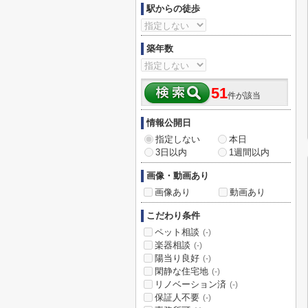
駅からの徒歩
築年数
51
件が該当
情報公開日
指定しない
本日
3日以内
1週間以内
画像・動画あり
画像あり
動画あり
こだわり条件
ペット相談
(-)
楽器相談
(-)
陽当り良好
(-)
閑静な住宅地
(-)
リノベーション済
(-)
保証人不要
(-)