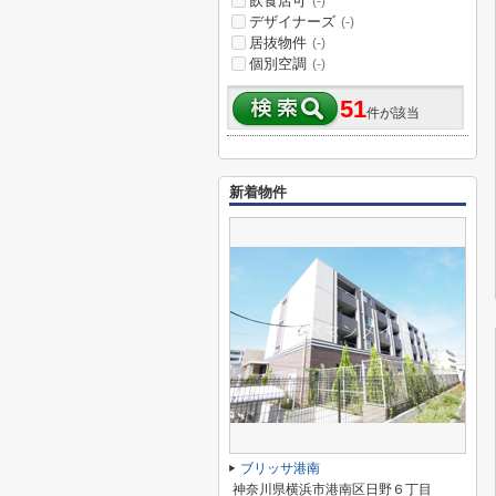
飲食店可
(-)
デザイナーズ
(-)
居抜物件
(-)
個別空調
(-)
51
件が該当
新着物件
ブリッサ港南
神奈川県横浜市港南区日野６丁目