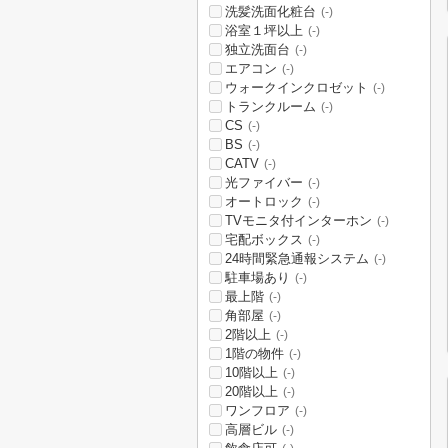
洗髪洗面化粧台
(-)
浴室１坪以上
(-)
独立洗面台
(-)
エアコン
(-)
ウォークインクロゼット
(-)
トランクルーム
(-)
CS
(-)
BS
(-)
CATV
(-)
光ファイバー
(-)
オートロック
(-)
TVモニタ付インターホン
(-)
宅配ボックス
(-)
24時間緊急通報システム
(-)
駐車場あり
(-)
最上階
(-)
角部屋
(-)
2階以上
(-)
1階の物件
(-)
10階以上
(-)
20階以上
(-)
ワンフロア
(-)
高層ビル
(-)