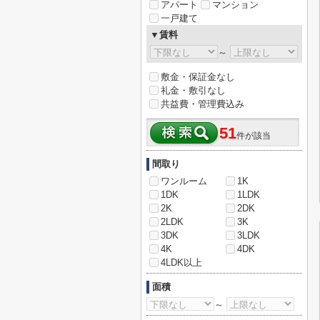
アパート
マンション
一戸建て
▼賃料
～
敷金・保証金なし
礼金・敷引なし
共益費・管理費込み
51
件が該当
間取り
ワンルーム
1K
1DK
1LDK
2K
2DK
2LDK
3K
3DK
3LDK
4K
4DK
4LDK以上
面積
～