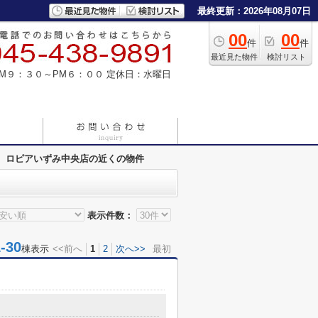
最終更新：2026年08月07日
00
00
件
件
最近見た物件
検討リスト
M９：３０～PM６：００
定休日：水曜日
ロピアいずみ中央店の近くの物件
表示件数：
30
棟表示
<<前へ
1
2
次へ>>
最初