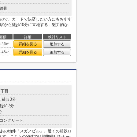
分
鉄骨
ので、カードで決済したい方にもおすす
駅から徒歩10分に立地する、魅力的な
面積
詳細
検討リスト
5.46㎡
詳細を見る
追加する
5.46㎡
詳細を見る
追加する
５丁目
 徒歩3分
徒歩17分
分
コンクリート
あの物件「スガノビル」。近くの相鉄ロ
ます。こちらの物件では初期費用をカー