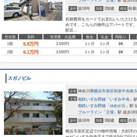
ブルーライン
「
立場
」駅 徒歩28
築18年
2階建
軽量
築年
階数
構造
初期費用をカードでお支払いいただける
めです。こちらの物件はアパートです。
駅近...
所在階
賃料
管理費・共益費
敷金
礼金
間取り
5.9
万円
1階
3,500円
1ヶ月
1ヶ月
1K
2
6.1
万円
2階
3,500円
1ヶ月
1ヶ月
1K
2
スガノビル
神奈川県
横浜市泉区
和泉中央南
住所
交通
相鉄いずみ野線
「
いずみ中央
」駅
相鉄いずみ野線
「
ゆめが丘
」駅 
ブルーライン
「
立場
」駅 徒歩18
築18年
3階建
鉄筋
築年
階数
構造
横浜市泉区近辺での物件情報：大好評の
ーゼンいずみ中央店まで徒歩5分で行け