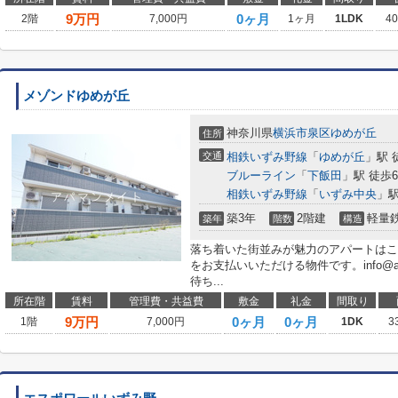
9
万円
0ヶ月
2階
7,000円
1ヶ月
1LDK
4
メゾンドゆめが丘
神奈川県
横浜市泉区
ゆめが丘
住所
交通
相鉄いずみ野線
「
ゆめが丘
」駅 
ブルーライン
「
下飯田
」駅 徒歩
相鉄いずみ野線
「
いずみ中央
」駅
築3年
2階建
軽量
築年
階数
構造
落ち着いた街並みが魅力のアパートはこ
をお支払いいただける物件です。info@apa
待ち...
所在階
賃料
管理費・共益費
敷金
礼金
間取り
9
万円
0ヶ月
0ヶ月
1階
7,000円
1DK
3