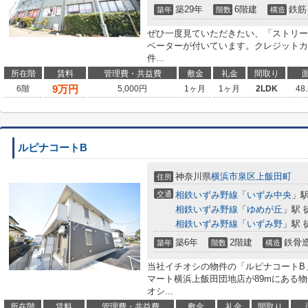
築29年
6階建
鉄筋
築年
階数
構造
ぜひ一度見ていただきたい、「ストリー
ベーターが付いています。クレジットカ
件...
所在階
賃料
管理費・共益費
敷金
礼金
間取り
9
万円
6階
5,000円
1ヶ月
1ヶ月
2LDK
48
ルピナコートB
神奈川県
横浜市泉区
上飯田町
住所
交通
相鉄いずみ野線
「
いずみ中央
」駅
相鉄いずみ野線
「
ゆめが丘
」駅 
相鉄いずみ野線
「
いずみ野
」駅 
築6年
2階建
鉄骨
築年
階数
構造
当社イチオシの物件の「ルピナコートB
マート横浜上飯田団地店が89mにある
オシ...
所在階
賃料
管理費・共益費
敷金
礼金
間取り