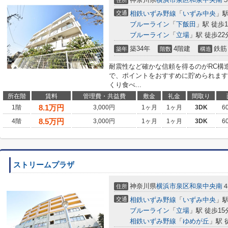
住所
交通
相鉄いずみ野線
「
いずみ中央
」駅
ブルーライン
「
下飯田
」駅 徒歩1
ブルーライン
「
立場
」駅 徒歩22
築34年
4階建
鉄筋
築年
階数
構造
耐震性など確かな信頼を得るのがRC構
で、ポイントをおすすめに貯められます
くり食べ...
所在階
賃料
管理費・共益費
敷金
礼金
間取り
8.1
万円
1階
3,000円
1ヶ月
1ヶ月
3DK
6
8.5
万円
4階
3,000円
1ヶ月
1ヶ月
3DK
6
ストリームプラザ
神奈川県
横浜市泉区
和泉中央南
住所
交通
相鉄いずみ野線
「
いずみ中央
」駅
ブルーライン
「
立場
」駅 徒歩15
相鉄いずみ野線
「
ゆめが丘
」駅 