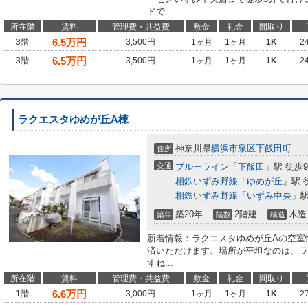
ドで...
所在階
賃料
管理費・共益費
敷金
礼金
間取り
6.5
万円
3階
3,500円
1ヶ月
1ヶ月
1K
2
6.5
万円
3階
3,500円
1ヶ月
1ヶ月
1K
2
ラクエスタゆめが丘A棟
神奈川県
横浜市泉区
下飯田町
住所
交通
ブルーライン
「
下飯田
」駅 徒歩
相鉄いずみ野線
「
ゆめが丘
」駅 
相鉄いずみ野線
「
いずみ中央
」駅
築20年
2階建
木造
築年
階数
構造
新着情報：ラクエスタゆめが丘Aの空室
済いただけます。場所が平坦なのは、ラ
すね...
所在階
賃料
管理費・共益費
敷金
礼金
間取り
6.6
万円
1階
3,000円
1ヶ月
1ヶ月
1K
2