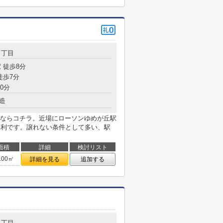
５丁目
 徒歩8分
徒歩7分
0分
造
ならコチラ。近場にローソンゆめが丘駅
も便利です。譲れない条件として多い、駅
面積
詳細
検討リスト
.00㎡
詳細を見る
追加する
５丁目