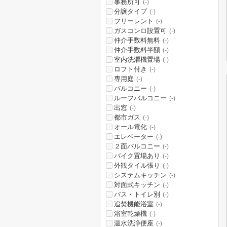
事務所可
(-)
分譲タイプ
(-)
フリーレント
(-)
ガスコンロ設置可
(-)
仲介手数料無料
(-)
仲介手数料半額
(-)
室内洗濯機置場
(-)
ロフト付き
(-)
専用庭
(-)
バルコニー
(-)
ルーフバルコニー
(-)
出窓
(-)
都市ガス
(-)
オール電化
(-)
エレベーター
(-)
２面バルコニー
(-)
バイク置場あり
(-)
外観タイル張り
(-)
システムキッチン
(-)
対面式キッチン
(-)
バス・トイレ別
(-)
追焚機能浴室
(-)
浴室乾燥機
(-)
温水洗浄便座
(-)