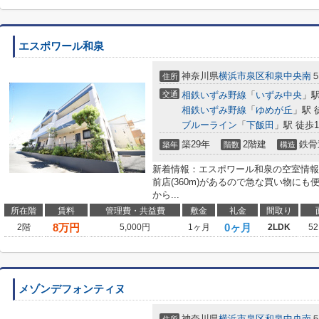
エスポワール和泉
神奈川県
横浜市泉区
和泉中央南
住所
交通
相鉄いずみ野線
「
いずみ中央
」駅
相鉄いずみ野線
「
ゆめが丘
」駅 
ブルーライン
「
下飯田
」駅 徒歩1
築29年
2階建
鉄骨
築年
階数
構造
新着情報：エスポワール和泉の空室情報
前店(360m)があるので急な買い物に
から...
所在階
賃料
管理費・共益費
敷金
礼金
間取り
8
万円
0ヶ月
2階
5,000円
1ヶ月
2LDK
52
メゾンデフォンティヌ
神奈川県
横浜市泉区
和泉中央南