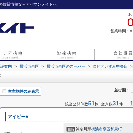
の賃貸情報ならアパマンメイトへ
営業時間：A
施設案内
>
横浜市泉区
>
横浜市泉区のスーパー
>
ロピアいずみ中央店
>
件
並び順：
空室物件のみ表示
51
31
1-
該当公開件数
棟 空き数
件
アイビーV
神奈川県
横浜市泉区
和泉町
住所