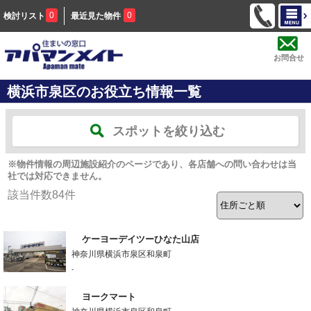
0
0
検討リスト
最近見た物件
お問合せ
横浜市泉区のお役立ち情報一覧
スポットを絞り込む
※物件情報の周辺施設紹介のページであり、各店舗への問い合わせは当
社では対応できません。
該当件数
84
件
ケーヨーデイツーひなた山店
神奈川県横浜市泉区和泉町
-
ヨークマート