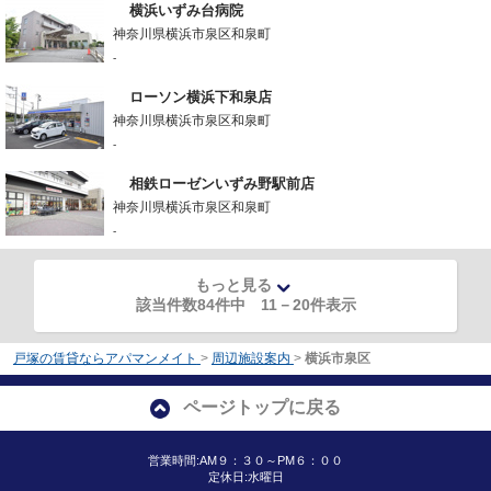
横浜いずみ台病院
神奈川県横浜市泉区和泉町
-
ローソン横浜下和泉店
神奈川県横浜市泉区和泉町
-
相鉄ローゼンいずみ野駅前店
神奈川県横浜市泉区和泉町
-
もっと見る
該当件数84件中
11
－
20
件表示
戸塚の賃貸ならアパマンメイト
>
周辺施設案内
>
横浜市泉区
ページトップに戻る
営業時間:AM９：３０～PM６：００
定休日:水曜日