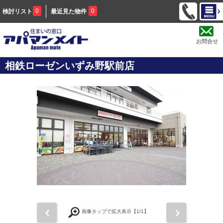
0
0
検討リスト
最近見た物件
お問合せ
相鉄ローゼンいずみ野駅前店
前
次
画像タップで拡大表示【
1
/1】