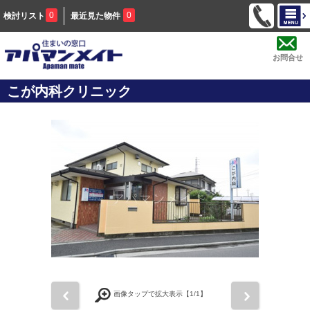
0
0
検討リスト
最近見た物件
お問合せ
こが内科クリニック
前
次
画像タップで拡大表示【
1
/1】