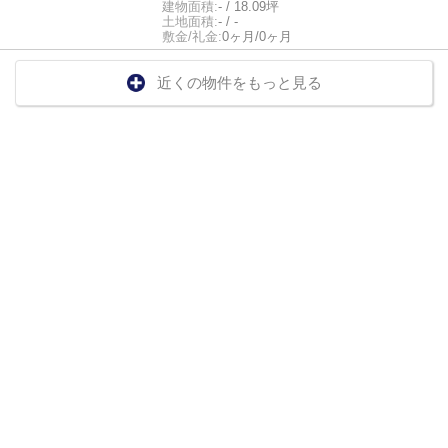
建物面積:
- / 18.09坪
土地面積:
- / -
敷金/礼金:
0ヶ月/0ヶ月
近くの物件をもっと見る