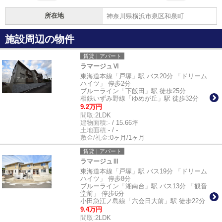
所在地
神奈川県横浜市泉区和泉町
施設周辺の物件
賃貸｜アパート
ラマージュⅥ
東海道本線「戸塚」駅 バス20分 「ドリーム
ハイツ」 停歩2分
ブルーライン「下飯田」駅 徒歩25分
相鉄いずみ野線「ゆめが丘」駅 徒歩32分
9.2万円
間取:
2LDK
建物面積:
- / 15.66坪
土地面積:
- / -
敷金/礼金:
0ヶ月/1ヶ月
賃貸｜アパート
ラマージュⅢ
東海道本線「戸塚」駅 バス19分 「ドリーム
ハイツ」 停歩8分
ブルーライン「湘南台」駅 バス13分 「観音
堂前」 停歩6分
小田急江ノ島線「六会日大前」駅 徒歩22分
9.4万円
間取:
2LDK