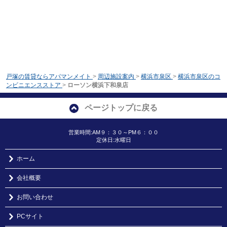
戸塚の賃貸ならアパマンメイト
>
周辺施設案内
>
横浜市泉区
>
横浜市泉区のコ
ンビニエンスストア
>
ローソン横浜下和泉店
ページトップに戻る
営業時間:AM９：３０～PM６：００
定休日:水曜日
ホーム
会社概要
お問い合わせ
PCサイト