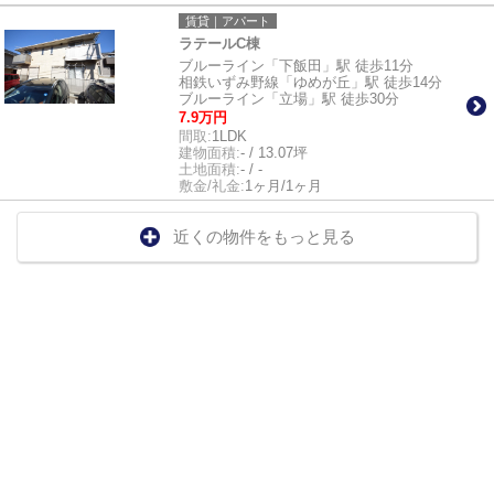
賃貸｜アパート
ラテールC棟
ブルーライン「下飯田」駅 徒歩11分
相鉄いずみ野線「ゆめが丘」駅 徒歩14分
ブルーライン「立場」駅 徒歩30分
7.9万円
間取:
1LDK
建物面積:
- / 13.07坪
土地面積:
- / -
敷金/礼金:
1ヶ月/1ヶ月
近くの物件をもっと見る