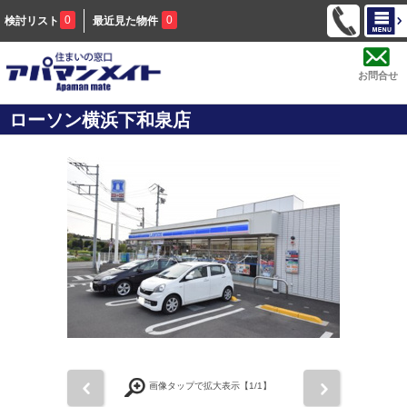
0
0
検討リスト
最近見た物件
お問合せ
ローソン横浜下和泉店
前
次
画像タップで拡大表示【
1
/1】