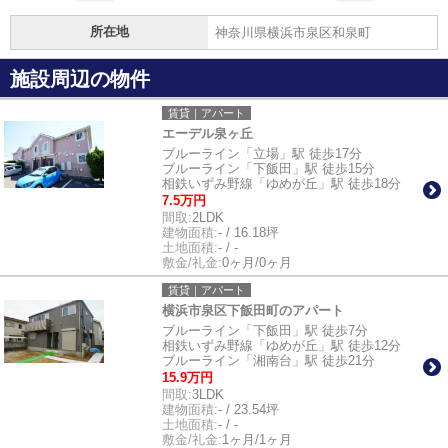
所在地
神奈川県横浜市泉区和泉町
施設周辺の物件
賃貸｜アパート
エーデル泉ヶ丘
ブルーライン「立場」駅 徒歩17分
ブルーライン「下飯田」駅 徒歩15分
相鉄いずみ野線「ゆめが丘」駅 徒歩18分
7.5万円
間取:
2LDK
建物面積:
- / 16.18坪
土地面積:
- / -
敷金/礼金:
0ヶ月/0ヶ月
賃貸｜アパート
横浜市泉区下飯田町のアパート
ブルーライン「下飯田」駅 徒歩7分
相鉄いずみ野線「ゆめが丘」駅 徒歩12分
ブルーライン「湘南台」駅 徒歩21分
15.9万円
間取:
3LDK
建物面積:
- / 23.54坪
土地面積:
- / -
敷金/礼金:
1ヶ月/1ヶ月