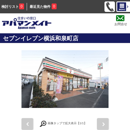
0
0
検討リスト
最近見た物件
お問合せ
セブンイレブン横浜和泉町店
前
次
画像タップで拡大表示【
1
/1】