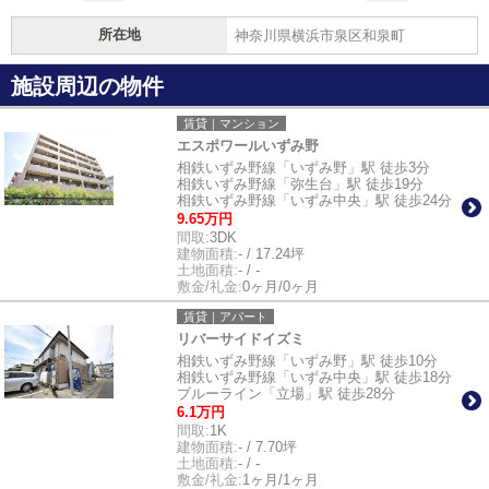
所在地
神奈川県横浜市泉区和泉町
施設周辺の物件
賃貸｜マンション
エスポワールいずみ野
相鉄いずみ野線「いずみ野」駅 徒歩3分
相鉄いずみ野線「弥生台」駅 徒歩19分
相鉄いずみ野線「いずみ中央」駅 徒歩24分
9.65万円
間取:
3DK
建物面積:
- / 17.24坪
土地面積:
- / -
敷金/礼金:
0ヶ月/0ヶ月
賃貸｜アパート
リバーサイドイズミ
相鉄いずみ野線「いずみ野」駅 徒歩10分
相鉄いずみ野線「いずみ中央」駅 徒歩18分
ブルーライン「立場」駅 徒歩28分
6.1万円
間取:
1K
建物面積:
- / 7.70坪
土地面積:
- / -
敷金/礼金:
1ヶ月/1ヶ月