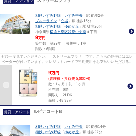
ストリームプラザ
賃貸｜マンション
相鉄いずみ野線
「
いずみ中央
」駅 徒歩2分
ブルーライン
「
立場
」駅 徒歩15分
相鉄いずみ野線
「
ゆめが丘
」駅 徒歩20分
神奈川県
横浜市泉区
和泉中央南
４丁目
9
万円
築年数：築29年 ｜募集中：
1室
階数：6階建
ぜひ一度見ていただきたい、「ストリームプラザ」です。こちらの物件にはエレ
ベーターが付いています。クレジットカードで初期費用をお支払いいただける物
件です。外観タイル張りは、...
9
万
円
(管理費・共益費 5,000円)
敷：1ヶ月｜礼：1ヶ月
所在階：6階
間取り：2LDK
面積：48.33㎡
ルピナコートB
賃貸｜アパート
相鉄いずみ野線
「
いずみ中央
」駅 徒歩14分
相鉄いずみ野線
「
ゆめが丘
」駅 徒歩27分