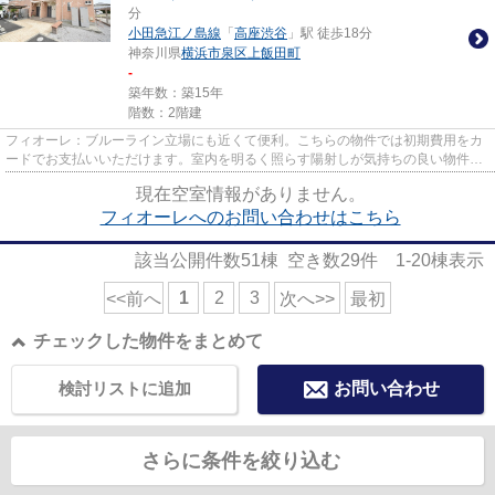
分
小田急江ノ島線
「
高座渋谷
」駅 徒歩18分
神奈川県
横浜市泉区
上飯田町
-
築年数：築15年
階数：2階建
フィオーレ：ブルーライン立場にも近くて便利。こちらの物件では初期費用をカ
ードでお支払いいただけます。室内を明るく照らす陽射しが気持ちの良い物件と
なっています。横浜市泉区に...
現在空室情報がありません。
フィオーレへのお問い合わせはこちら
該当公開件数
51
棟 空き数
29
件
1-20
棟表示
1
2
3
<<前へ
次へ>>
最初
チェックした物件をまとめて
検討リストに追加
お問い合わせ
さらに条件を絞り込む