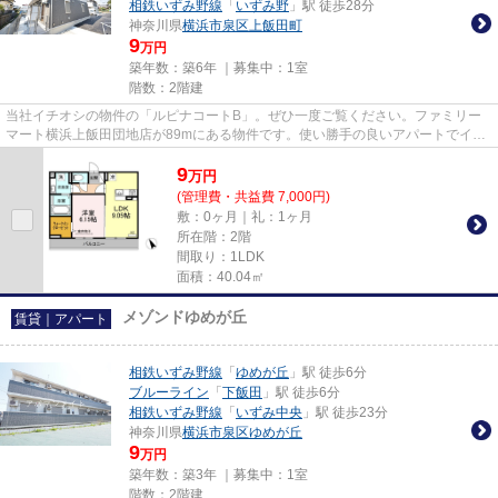
相鉄いずみ野線
「
いずみ野
」駅 徒歩28分
神奈川県
横浜市泉区
上飯田町
9
万円
築年数：築6年 ｜募集中：
1室
階数：2階建
当社イチオシの物件の「ルピナコートB」。ぜひ一度ご覧ください。ファミリー
マート横浜上飯田団地店が89mにある物件です。使い勝手の良いアパートでイチ
オシの物件です。徒歩14分で駅...
9
万
円
(管理費・共益費 7,000円)
敷：0ヶ月｜礼：1ヶ月
所在階：2階
間取り：1LDK
面積：40.04㎡
メゾンドゆめが丘
賃貸｜アパート
相鉄いずみ野線
「
ゆめが丘
」駅 徒歩6分
ブルーライン
「
下飯田
」駅 徒歩6分
相鉄いずみ野線
「
いずみ中央
」駅 徒歩23分
神奈川県
横浜市泉区
ゆめが丘
9
万円
築年数：築3年 ｜募集中：
1室
階数：2階建