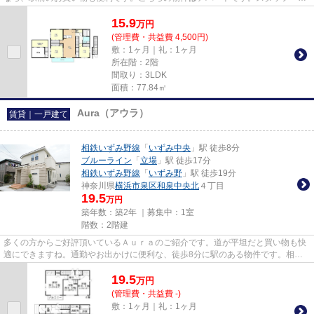
同、気持ちを込めてお客様の物件...
15.9
万
円
(管理費・共益費 4,500円)
敷：1ヶ月｜礼：1ヶ月
所在階：2階
間取り：3LDK
面積：77.84㎡
Aura（アウラ）
賃貸｜一戸建て
相鉄いずみ野線
「
いずみ中央
」駅 徒歩8分
ブルーライン
「
立場
」駅 徒歩17分
相鉄いずみ野線
「
いずみ野
」駅 徒歩19分
神奈川県
横浜市泉区
和泉中央北
４丁目
19.5
万円
築年数：築2年 ｜募集中：
1室
階数：2階建
多くの方からご好評頂いているＡｕｒａのご紹介です。道が平坦だと買い物も快
適にできますね。通勤やお出かけに便利な、徒歩8分に駅のある物件です。相鉄
いずみ野線いずみ中央近くにて...
19.5
万
円
(管理費・共益費 -)
敷：1ヶ月｜礼：1ヶ月