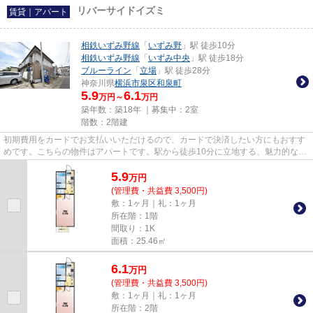
リバーサイドイズミ
賃貸｜アパート
相鉄いずみ野線
「
いずみ野
」駅 徒歩10分
相鉄いずみ野線
「
いずみ中央
」駅 徒歩18分
ブルーライン
「
立場
」駅 徒歩28分
神奈川県
横浜市泉区
和泉町
5.9
6.1
万円～
万円
築年数：築18年 ｜募集中：
2室
階数：2階建
初期費用をカードでお支払いいただけるので、カードで決済したい方にもおすす
めです。こちらの物件はアパートです。駅から徒歩10分に立地する、魅力的な駅
近物件です。種類豊富な物件...
5.9
万
円
(管理費・共益費 3,500円)
敷：1ヶ月｜礼：1ヶ月
所在階：1階
間取り：1K
面積：25.46㎡
6.1
万
円
(管理費・共益費 3,500円)
敷：1ヶ月｜礼：1ヶ月
所在階：2階