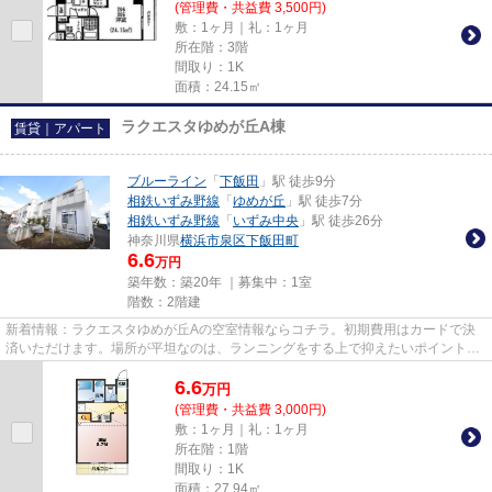
(管理費・共益費 3,500円)
敷：1ヶ月｜礼：1ヶ月
所在階：3階
間取り：1K
面積：24.15㎡
ラクエスタゆめが丘A棟
賃貸｜アパート
ブルーライン
「
下飯田
」駅 徒歩9分
相鉄いずみ野線
「
ゆめが丘
」駅 徒歩7分
相鉄いずみ野線
「
いずみ中央
」駅 徒歩26分
神奈川県
横浜市泉区
下飯田町
6.6
万円
築年数：築20年 ｜募集中：
1室
階数：2階建
新着情報：ラクエスタゆめが丘Aの空室情報ならコチラ。初期費用はカードで決
済いただけます。場所が平坦なのは、ランニングをする上で抑えたいポイントで
すね。アパマンメイトまでのお...
6.6
万
円
(管理費・共益費 3,000円)
敷：1ヶ月｜礼：1ヶ月
所在階：1階
間取り：1K
面積：27.94㎡