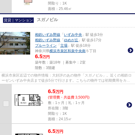
間取り：1K
面積：25.46㎡
スガノビル
賃貸｜マンション
相鉄いずみ野線
「
いずみ中央
」駅 徒歩3分
相鉄いずみ野線
「
ゆめが丘
」駅 徒歩17分
ブルーライン
「
立場
」駅 徒歩18分
神奈川県
横浜市泉区
和泉中央南
５丁目
6.5
万円
築年数：築18年 ｜募集中：
2室
階数：3階建
横浜市泉区近辺での物件情報：大好評のあの物件「スガノビル」。近くの相鉄ロ
ーゼンいずみ中央店まで徒歩5分で行けます。こちらの物件では初期費用をカー
ドでお支払いいただけます。駅...
6.5
万
円
(管理費・共益費 3,500円)
敷：1ヶ月｜礼：1ヶ月
所在階：3階
間取り：1K
面積：24.15㎡
6.5
万
円