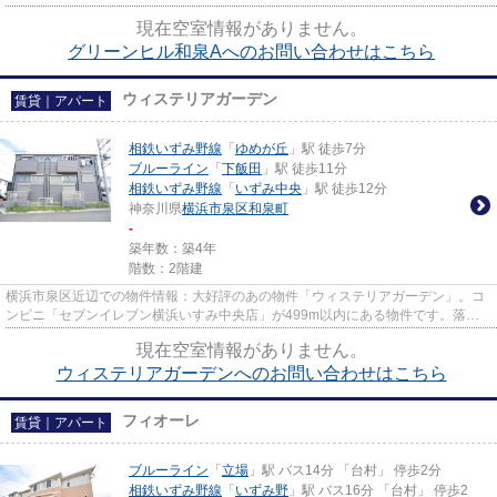
件。陽当たりが良く、日中は電...
現在空室情報がありません。
グリーンヒル和泉Aへのお問い合わせはこちら
ウィステリアガーデン
賃貸｜アパート
相鉄いずみ野線
「
ゆめが丘
」駅 徒歩7分
ブルーライン
「
下飯田
」駅 徒歩11分
相鉄いずみ野線
「
いずみ中央
」駅 徒歩12分
神奈川県
横浜市泉区
和泉町
-
築年数：築4年
階数：2階建
横浜市泉区近辺での物件情報：大好評のあの物件「ウィステリアガーデン」。コ
ンビニ「セブンイレブン横浜いすみ中央店」が499m以内にある物件です。落ち
着いた街並みが魅力のアパート...
現在空室情報がありません。
ウィステリアガーデンへのお問い合わせはこちら
フィオーレ
賃貸｜アパート
ブルーライン
「
立場
」駅 バス14分 「台村」 停歩2分
相鉄いずみ野線
「
いずみ野
」駅 バス16分 「台村」 停歩2