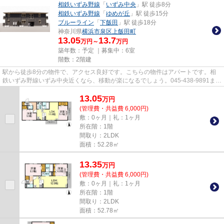
相鉄いずみ野線
「
いずみ中央
」駅 徒歩8分
相鉄いずみ野線
「
ゆめが丘
」駅 徒歩15分
ブルーライン
「
下飯田
」駅 徒歩18分
神奈川県
横浜市泉区
上飯田町
13.05
13.7
万円～
万円
築年数：予定 ｜募集中：
6室
階数：2階建
駅から徒歩8分の物件で、アクセス良好です。こちらの物件はアパートです。相
鉄いずみ野線いずみ中央近くなら、移動が楽になるでしょう。045-438-9891また
はinfo@apamanmate.co.jpより...
13.05
万
円
(管理費・共益費 6,000円)
敷：0ヶ月｜礼：1ヶ月
所在階：1階
間取り：2LDK
面積：52.28㎡
13.35
万
円
(管理費・共益費 6,000円)
敷：0ヶ月｜礼：1ヶ月
所在階：1階
間取り：2LDK
面積：52.78㎡