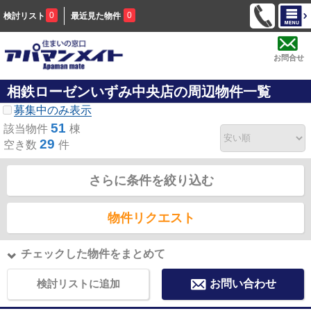
0
0
検討リスト
最近見た物件
お問合せ
相鉄ローゼンいずみ中央店の周辺物件一覧
募集中のみ表示
51
該当物件
棟
29
空き数
件
さらに条件を絞り込む
物件リクエスト
チェックした物件をまとめて
検討リストに追加
お問い合わせ