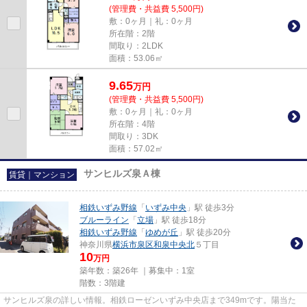
(管理費・共益費 5,500円)
敷：0ヶ月｜礼：0ヶ月
所在階：2階
間取り：2LDK
面積：53.06㎡
9.65
万
円
(管理費・共益費 5,500円)
敷：0ヶ月｜礼：0ヶ月
所在階：4階
間取り：3DK
面積：57.02㎡
サンヒルズ泉Ａ棟
賃貸｜マンション
相鉄いずみ野線
「
いずみ中央
」駅 徒歩3分
ブルーライン
「
立場
」駅 徒歩18分
相鉄いずみ野線
「
ゆめが丘
」駅 徒歩20分
神奈川県
横浜市泉区
和泉中央北
５丁目
10
万円
築年数：築26年 ｜募集中：
1室
階数：3階建
サンヒルズ泉の詳しい情報。相鉄ローゼンいずみ中央店まで349mです。陽当た