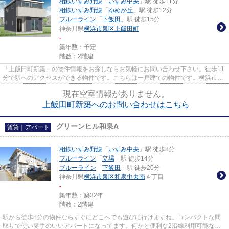
相鉄いずみ野線
「
いずみ中央
」駅 徒歩11分
相鉄いずみ野線
「
ゆめが丘
」駅 徒歩12分
ブルーライン
「
下飯田
」駅 徒歩15分
神奈川県
横浜市泉区
上飯田町
-
築年数：予定
階数：2階建
「上飯田町新築」の物件情報をお探しならお気軽にお問い合わせ下さい。徒歩11
分で駅へのアクセスができる物件です。こちらは一戸建ての物件です。横浜市泉
区エリアの物件を、アパマン...
現在空室情報がありません。
上飯田町新築へのお問い合わせはこちら
グリーンヒル和泉A
賃貸｜アパート
相鉄いずみ野線
「
いずみ中央
」駅 徒歩8分
ブルーライン
「
立場
」駅 徒歩14分
ブルーライン
「
下飯田
」駅 徒歩20分
神奈川県
横浜市泉区
和泉中央南
４丁目
-
築年数：築32年
階数：2階建
駅から徒歩8分の物件ならすぐにどこへでも遊びに行けますね。コンパクトな間
取りで使い勝手のいいアパートになってます。何かと便利な2沿線利用可能な物