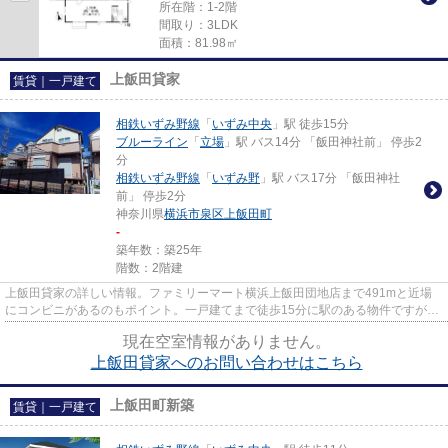
所在階：1-2階
間取り：3LDK
面積：81.98㎡
上飯田貸家
賃貸｜一戸建て
相鉄いずみ野線
「
いずみ中央
」駅 徒歩15分
ブルーライン
「
立場
」駅 バス14分 「飯田神社前」 停歩2
分
相鉄いずみ野線
「
いずみ野
」駅 バス17分 「飯田神社
前」 停歩2分
神奈川県
横浜市泉区
上飯田町
-
築年数：築25年
階数：2階建
上飯田貸家の詳しい情報。ファミリーマート横浜上飯田団地店まで491mと近場
にコンビニがあるのもポイント。一戸建てまで徒歩15分に駅のある物件ですが駅
までの少しの距離が毎日の程良...
現在空室情報がありません。
上飯田貸家へのお問い合わせはこちら
上飯田町新築
賃貸｜一戸建て