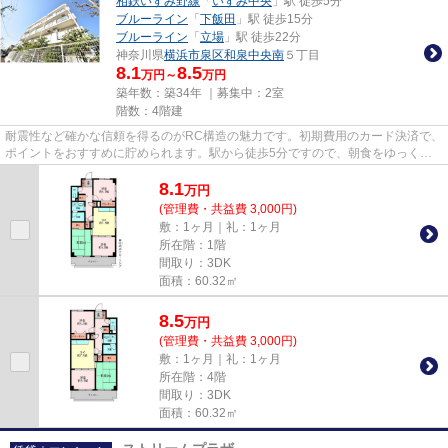
相鉄いずみ野線
「
いずみ中央
」駅 徒歩5分
ブルーライン
「
下飯田
」駅 徒歩15分
ブルーライン
「
立場
」駅 徒歩22分
神奈川県
横浜市泉区
和泉中央南
５丁目
8.1
8.5
万円～
万円
築年数：築34年 ｜募集中：
2室
階数：4階建
耐震性など確かな信頼を得るのがRC構造の魅力です。初期費用のカード決済で、
ポイントをおすすめに貯められます。駅から徒歩5分ですので、朝食をゆっくり
食べる時間が作れます。横浜市...
8.1
万
円
(管理費・共益費 3,000円)
敷：1ヶ月｜礼：1ヶ月
所在階：1階
間取り：3DK
面積：60.32㎡
8.5
万
円
(管理費・共益費 3,000円)
敷：1ヶ月｜礼：1ヶ月
所在階：4階
間取り：3DK
面積：60.32㎡