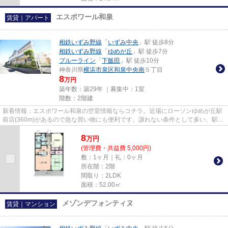
エスポワール和泉
賃貸｜アパート
相鉄いずみ野線
「
いずみ中央
」駅 徒歩8分
相鉄いずみ野線
「
ゆめが丘
」駅 徒歩7分
ブルーライン
「
下飯田
」駅 徒歩10分
神奈川県
横浜市泉区
和泉中央南
５丁目
8
万円
築年数：築29年 ｜募集中：
1室
階数：2階建
新着情報：エスポワール和泉の空室情報ならコチラ。近場にローソンゆめが丘駅
前店(360m)があるので急な買い物にも便利です。譲れない条件として多い、駅か
ら徒歩8分にある物件です。周...
8
万
円
(管理費・共益費 5,000円)
敷：1ヶ月｜礼：0ヶ月
所在階：2階
間取り：2LDK
面積：52.00㎡
メゾンデフォンティヌ
賃貸｜マンション