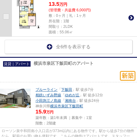
13.5
万
円
(管理費・共益費 6,000円)
敷：0ヶ月｜礼：1ヶ月
所在階：1階
間取り：2LDK
面積：55.06㎡
全6件を表示する
横浜市泉区下飯田町のアパート
賃貸｜アパート
ブルーライン
「
下飯田
」駅 徒歩7分
相鉄いずみ野線
「
ゆめが丘
」駅 徒歩12分
小田急江ノ島線
「
湘南台
」駅 徒歩24分
神奈川県
横浜市泉区
下飯田町
15.9
万円
築年数：築1年未満 ｜募集中：
1室
階数：2階建
ローソン泉中和田南小入口店が373m以内にある物件です。駅から徒歩7分の物件
なら、駅前のお買い物も便利です。こちらの物件はアパートです。スタッフ一