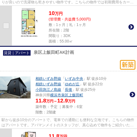
りが良いので洗濯物も乾きやすい物件です。こちらの物件では初期費用をカード
でお支払いいただけます。相鉄...
10
万
円
(管理費・共益費 5,000円)
敷：1ヶ月｜礼：1ヶ月
所在階：2階
間取り：3DK
面積：55.00㎡
泉区上飯田町AK計画
賃貸｜アパート
相鉄いずみ野線
「
いずみ中央
」駅 徒歩10分
相鉄いずみ野線
「
ゆめが丘
」駅 徒歩22分
小田急江ノ島線
「
長後
」駅 徒歩25分
神奈川県
横浜市泉区
上飯田町
11.8
12.9
万円～
万円
築年数：予定 ｜募集中：
6室
階数：2階建
駅から徒歩10分のアパートで、電車での通勤にも便利な立地です。こちらの物件
はアパートです。アパマンメイトのスタッフが、真心込めて物件をご紹介いたし
ます。相鉄いずみ野線いずみ...
11.8
万
円