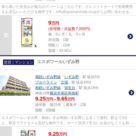
落ち着いた街並みが魅力のアパートはこちらです。クレジットカードで初期費用
をお支払いいただける物件です。info@apamanmate.co.jpからお問い合わせをお
待ちしております。横浜市泉区...
9
万
円
(管理費・共益費 7,000円)
敷：0ヶ月｜礼：0ヶ月
所在階：1階
間取り：1DK
面積：33.60㎡
エスポワールいずみ野
賃貸｜マンション
相鉄いずみ野線
「
いずみ野
」駅 徒歩3分
ブルーライン
「
立場
」駅 徒歩19分
相鉄いずみ野線
「
弥生台
」駅 徒歩19分
神奈川県
横浜市泉区
和泉町
9.25
9.65
万円～
万円
築年数：築25年 ｜募集中：
2室
階数：6階建
エスポワールいずみ野：相鉄いずみ野線いずみ野にも近くて便利。駅まで3分
と、駅近でアクセスも良好な物件です。カード決済で手元にお金がなくても初期
費用や家賃支払いができます。外...
9.25
万
円