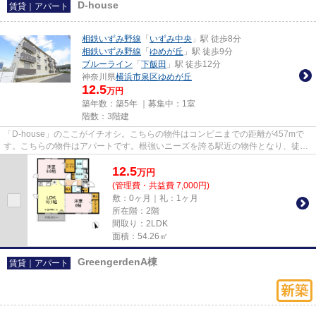
D-house
賃貸｜アパート
相鉄いずみ野線
「
いずみ中央
」駅 徒歩8分
相鉄いずみ野線
「
ゆめが丘
」駅 徒歩9分
ブルーライン
「
下飯田
」駅 徒歩12分
神奈川県
横浜市泉区
ゆめが丘
12.5
万円
築年数：築5年 ｜募集中：
1室
階数：3階建
「D-house」のここがイチオシ。こちらの物件はコンビニまでの距離が457mで
す。こちらの物件はアパートです。根強いニーズを誇る駅近の物件となり、徒歩
8分に駅があります。アパマンメ...
12.5
万
円
(管理費・共益費 7,000円)
敷：0ヶ月｜礼：1ヶ月
所在階：2階
間取り：2LDK
面積：54.26㎡
GreengerdenA棟
賃貸｜アパート