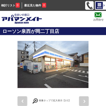
0
0
検討リスト
最近見た物件
お問合せ
ローソン泉西が岡二丁目店
前
次
画像タップで拡大表示【
1
/1】