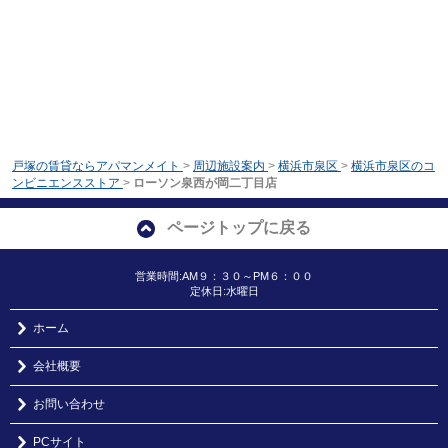
戸塚の賃貸ならアパマンメイト
>
周辺施設案内
>
横浜市泉区
>
横浜市泉区のコ
ンビニエンスストア
>
ローソン泉西が岡二丁目店
ページトップに戻る
営業時間:AM９：３０～PM６：００
定休日:水曜日
ホーム
会社概要
お問い合わせ
PCサイト