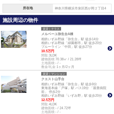
所在地
神奈川県横浜市泉区西が岡２丁目4
施設周辺の物件
賃貸｜テラス
メルベーユ弥生台A棟
相鉄いずみ野線「弥生台」駅 徒歩14分
相鉄いずみ野線「緑園都市」駅 徒歩20分
ブルーライン「中田」駅 徒歩27分
10.5万円
間取:
3LDK
建物面積:
70.38㎡ / 21.28坪
土地面積:
- / -
敷金/礼金:
1ヶ月/2ヶ月
賃貸｜マンション
クエスト山手台
相鉄いずみ野線「弥生台」駅 徒歩9分
東海道本線「戸塚」駅 バス19分 「親善病院
前」 停歩2分
相鉄いずみ野線「いずみ野」駅 徒歩20分
12.5万円
間取:
4LDK
建物面積:
- / 24.72坪
土地面積:
- / -