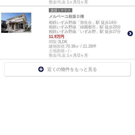
敷金/礼金:
1ヶ月/1ヶ月
賃貸｜テラス
メルベーユ桂坂Ｄ棟
相鉄いずみ野線「弥生台」駅 徒歩14分
相鉄いずみ野線「緑園都市」駅 徒歩20分
相鉄いずみ野線「いずみ野」駅 徒歩27分
11.9万円
間取:
3LDK
建物面積:
70.38㎡ / 21.28坪
土地面積:
- / -
敷金/礼金:
1ヶ月/2ヶ月
近くの物件をもっと見る