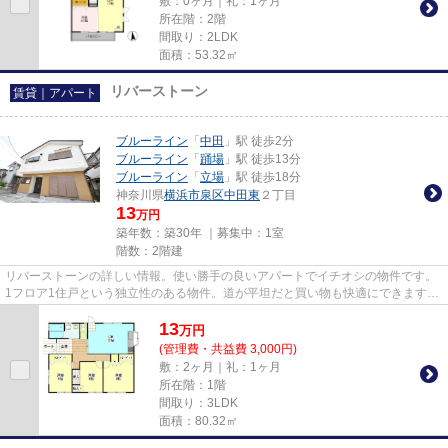
敷：0ヶ月｜礼：1ヶ月
所在階：2階
間取り：2LDK
面積：53.32㎡
リバーストーン
賃貸｜アパート
ブルーライン
「
中田
」駅 徒歩2分
ブルーライン
「
踊場
」駅 徒歩13分
ブルーライン
「
立場
」駅 徒歩18分
神奈川県
横浜市泉区
中田東
２丁目
13
万円
築年数：築30年 ｜募集中：
1室
階数：2階建
リバーストーンの詳しい情報。使い勝手の良いアパートでイチオシの物件です。
1フロア1住戸という独立性のある物件。道が平坦だと買い物も快適にできます
ね。info@apamanmate.co.jpから...
13
万
円
(管理費・共益費 3,000円)
敷：2ヶ月｜礼：1ヶ月
所在階：1階
間取り：3LDK
面積：80.32㎡