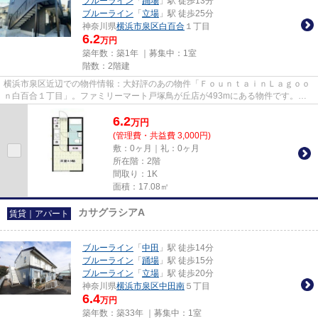
ブルーライン
「
踊場
」駅 徒歩13分
ブルーライン
「
立場
」駅 徒歩25分
神奈川県
横浜市泉区
白百合
１丁目
6.2
万円
築年数：築1年 ｜募集中：
1室
階数：2階建
横浜市泉区近辺での物件情報：大好評のあの物件「ＦｏｕｎｔａｉｎＬａｇｏｏ
ｎ白百合１丁目」。ファミリーマート戸塚鳥が丘店が493mにある物件です。こ
ちらは初期費用をカードでお支...
6.2
万
円
(管理費・共益費 3,000円)
敷：0ヶ月｜礼：0ヶ月
所在階：2階
間取り：1K
面積：17.08㎡
カサグラシアA
賃貸｜アパート
ブルーライン
「
中田
」駅 徒歩14分
ブルーライン
「
踊場
」駅 徒歩15分
ブルーライン
「
立場
」駅 徒歩20分
神奈川県
横浜市泉区
中田南
５丁目
6.4
万円
築年数：築33年 ｜募集中：
1室