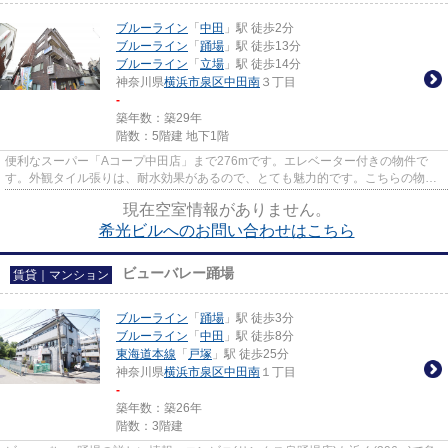
ブルーライン
「
中田
」駅 徒歩2分
ブルーライン
「
踊場
」駅 徒歩13分
ブルーライン
「
立場
」駅 徒歩14分
神奈川県
横浜市泉区
中田南
３丁目
-
築年数：築29年
階数：5階建 地下1階
便利なスーパー「Aコープ中田店」まで276mです。エレベーター付きの物件で
す。外観タイル張りは、耐水効果があるので、とても魅力的です。こちらの物件
はマンションです。横浜市泉区の...
現在空室情報がありません。
希光ビルへのお問い合わせはこちら
ビューバレー踊場
賃貸｜マンション
ブルーライン
「
踊場
」駅 徒歩3分
ブルーライン
「
中田
」駅 徒歩8分
東海道本線
「
戸塚
」駅 徒歩25分
神奈川県
横浜市泉区
中田南
１丁目
-
築年数：築26年
階数：3階建