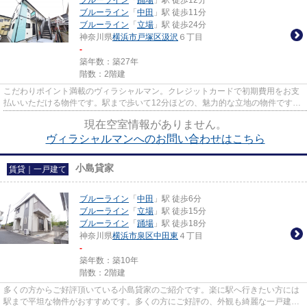
ブルーライン
「
踊場
」駅 徒歩12分
ブルーライン
「
中田
」駅 徒歩11分
ブルーライン
「
立場
」駅 徒歩24分
神奈川県
横浜市戸塚区
汲沢
６丁目
-
築年数：築27年
階数：2階建
こだわりポイント満載のヴィラシャルマン。クレジットカードで初期費用をお支
払いいただける物件です。駅まで歩いて12分ほどの、魅力的な立地の物件です。
好評の1フロア2住戸の物件な...
現在空室情報がありません。
ヴィラシャルマンへのお問い合わせはこちら
小島貸家
賃貸｜一戸建て
ブルーライン
「
中田
」駅 徒歩6分
ブルーライン
「
立場
」駅 徒歩15分
ブルーライン
「
踊場
」駅 徒歩18分
神奈川県
横浜市泉区
中田東
４丁目
-
築年数：築10年
階数：2階建
多くの方からご好評頂いている小島貸家のご紹介です。楽に駅へ行きたい方には
駅まで平坦な物件がおすすめです。多くの方にご好評の、外観も綺麗な一戸建て