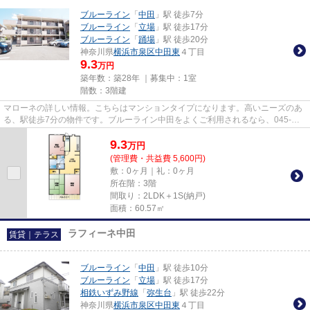
ブルーライン
「
中田
」駅 徒歩7分
ブルーライン
「
立場
」駅 徒歩17分
ブルーライン
「
踊場
」駅 徒歩20分
神奈川県
横浜市泉区
中田東
４丁目
9.3
万円
築年数：築28年 ｜募集中：
1室
階数：3階建
マローネの詳しい情報。こちらはマンションタイプになります。高いニーズのあ
る、駅徒歩7分の物件です。ブルーライン中田をよくご利用されるなら、045-
438-9891又はinfo@apamanmate.co...
9.3
万
円
(管理費・共益費 5,600円)
敷：0ヶ月｜礼：0ヶ月
所在階：3階
間取り：2LDK＋1S(納戸)
面積：60.57㎡
ラフィーネ中田
賃貸｜テラス
ブルーライン
「
中田
」駅 徒歩10分
ブルーライン
「
立場
」駅 徒歩17分
相鉄いずみ野線
「
弥生台
」駅 徒歩22分
神奈川県
横浜市泉区
中田東
４丁目