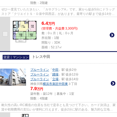
階数：2階建
ぜひ一度見ていただきたい、「カサグラシアA」です。家から徒歩5分にドラッグ
ストア「クリエイトＳ・Ｄ泉中田西店」があります。最寄りの駅まで徒歩14分の
アパートです。アパマンメイ...
6.4
万
円
(管理費・共益費 3,300円)
敷：0ヶ月｜礼：0ヶ月
所在階：1階
間取り：3DK
面積：52.17㎡
トレス中田
賃貸｜マンション
ブルーライン
「
中田
」駅 徒歩2分
ブルーライン
「
踊場
」駅 徒歩12分
ブルーライン
「
立場
」駅 徒歩14分
神奈川県
横浜市泉区
中田東
３丁目
7.9
万円
築年数：築12年 ｜募集中：
1室
階数：4階建
耐久性の高いRC構造の住居を当社で是非とも見つけて下さい。カード決済は、家
賃や初期費用の支払いが便利に行えます。徒歩2分に駅のある、魅力的な立地の
物件となっています。防犯対策...