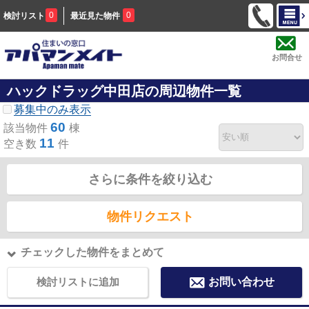
0
0
検討リスト
最近見た物件
お問合せ
ハックドラッグ中田店の周辺物件一覧
募集中のみ表示
60
該当物件
棟
11
空き数
件
さらに条件を絞り込む
物件リクエスト
チェックした物件をまとめて
検討リストに追加
お問い合わせ