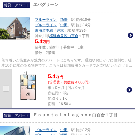
エバグリーン
賃貸｜アパート
ブルーライン
「
踊場
」駅 徒歩10分
ブルーライン
「
中田
」駅 徒歩14分
東海道本線
「
戸塚
」駅 徒歩29分
神奈川県
横浜市泉区
白百合
１丁目
5.4
万円
築年数：築9年 ｜募集中：
1室
階数：2階建
落ち着いた街並みが魅力のアパートはこちらです。通勤やお出かけに便利な、徒
歩10分に駅のある物件です。こちらは初期費用をカードでお支払いいただける物
件なので、支払い手続きの手...
5.4
万
円
(管理費・共益費 4,000円)
敷：0ヶ月｜礼：0ヶ月
所在階：2階
間取り：1K
面積：16.50㎡
ＦｏｕｎｔａｉｎＬａｇｏｏｎ白百合１丁目
賃貸｜アパート
ブルーライン
「
中田
」駅 徒歩12分