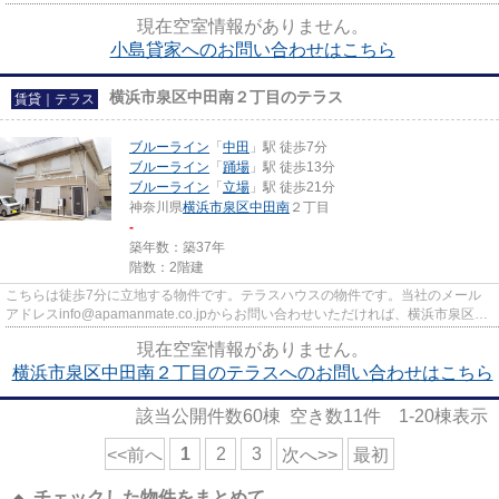
物件です。駅から徒歩6分にあ...
現在空室情報がありません。
小島貸家へのお問い合わせはこちら
横浜市泉区中田南２丁目のテラス
賃貸｜テラス
ブルーライン
「
中田
」駅 徒歩7分
ブルーライン
「
踊場
」駅 徒歩13分
ブルーライン
「
立場
」駅 徒歩21分
神奈川県
横浜市泉区
中田南
２丁目
-
築年数：築37年
階数：2階建
こちらは徒歩7分に立地する物件です。テラスハウスの物件です。当社のメール
アドレスinfo@apamanmate.co.jpからお問い合わせいただければ、横浜市泉区に
ある物件情報が数多くご紹介可...
現在空室情報がありません。
横浜市泉区中田南２丁目のテラスへのお問い合わせはこちら
該当公開件数
60
棟 空き数
11
件
1-20
棟表示
1
2
3
<<前へ
次へ>>
最初
チェックした物件をまとめて