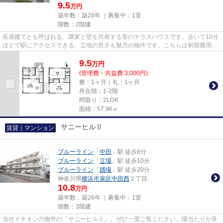
9.5
万円
築年数：築28年 ｜募集中：
1室
階数：2階建
長屋建てとも呼ばれる、隣家と壁を共有する形のテラスハウスです。歩いて10分
ほどで駅にアクセスできる、立地の良さも魅力の物件です。こちらは初期費用を
カードでお支払いいただける...
9.5
万
円
(管理費・共益費 3,000円)
敷：1ヶ月｜礼：1ヶ月
所在階：1-2階
間取り：2LDK
面積：57.96㎡
サニーヒルⅡ
賃貸｜マンション
ブルーライン
「
中田
」駅 徒歩8分
ブルーライン
「
立場
」駅 徒歩10分
ブルーライン
「
踊場
」駅 徒歩20分
神奈川県
横浜市泉区
中田西
２丁目
10.8
万円
築年数：築26年 ｜募集中：
1室
階数：3階建
当社イチオシの物件の「サニーヒルⅡ」。ぜひ一度ご覧ください。陽当たりが良