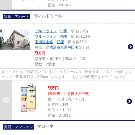
面積：28.70㎡
ヴィルドミール
賃貸｜アパート
ブルーライン
「
中田
」駅 徒歩2分
ブルーライン
「
踊場
」駅 徒歩13分
東海道本線
「
戸塚
」駅 徒歩33分
神奈川県
横浜市泉区
中田南
２丁目
9
万円
築年数：築14年 ｜募集中：
1室
階数：2階建
多くの方からご好評頂いているヴィルドミールのご紹介です。こちらの物件はロ
ーソン中田駅前店まで190mにあります。こちらは初期費用をカードでお支払い
いただける物件なので、支払い...
9
万
円
(管理費・共益費 3,500円)
敷：1ヶ月｜礼：1ヶ月
所在階：1階
間取り：1LDK
面積：37.83㎡
マローネ
賃貸｜マンション