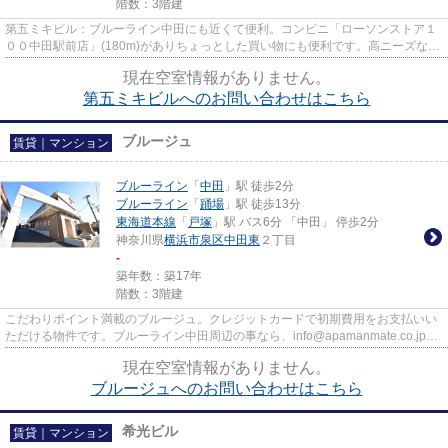
階数：3階建
第五ミキビル：ブルーライン中田にも近くて便利。コンビニ「ローソンストア１
００中田駅前店」(180m)がありちょっとした買い物にも便利です。高ニーズな駅
近の物件となっており、徒歩1...
現在空室情報がありません。
第五ミキビルへのお問い合わせはこちら
ブルージュ
賃貸｜マンション
ブルーライン
「
中田
」駅 徒歩2分
ブルーライン
「
踊場
」駅 徒歩13分
東海道本線
「
戸塚
」駅 バス6分 「中田」 停歩2分
神奈川県
横浜市泉区
中田東
２丁目
-
築年数：築17年
階数：3階建
こだわりポイント満載のブルージュ。クレジットカードで初期費用をお支払いい
ただける物件です。ブルーライン中田周辺の事なら、info@apamanmate.co.jpか
らご連絡下さい。アパマンメイ...
現在空室情報がありません。
ブルージュへのお問い合わせはこちら
希光ビル
賃貸｜マンション