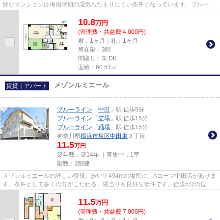
好なマンションは梅雨時期の湿気もたまりにくい条件となっています。ブルーラ
イン中田近くで物件をお探しな...
10.8
万
円
(管理費・共益費 4,000円)
敷：1ヶ月｜礼：1ヶ月
所在階：3階
間取り：3LDK
面積：60.51㎡
メゾンルミエール
賃貸｜アパート
ブルーライン
「
中田
」駅 徒歩5分
ブルーライン
「
立場
」駅 徒歩15分
ブルーライン
「
踊場
」駅 徒歩15分
神奈川県
横浜市泉区
中田東
３丁目
11.5
万円
築年数：築14年 ｜募集中：
1室
階数：2階建
メゾンルミエールの詳しい情報。歩いて494mの場所に、Aコープ中田店がありま
す。条件として多くの方がこだわる、陽当りも良好な物件です。徒歩5分の位置
に駅がある物件です。045-438-9...
11.5
万
円
(管理費・共益費 7,000円)