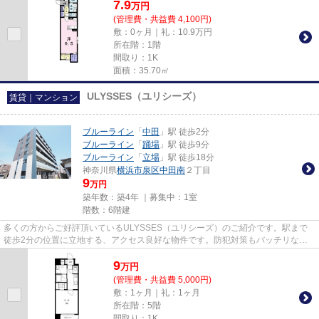
7.9
万
円
(管理費・共益費 4,100円)
敷：0ヶ月｜礼：10.9万円
所在階：1階
間取り：1K
面積：35.70㎡
ULYSSES（ユリシーズ）
賃貸｜マンション
ブルーライン
「
中田
」駅 徒歩2分
ブルーライン
「
踊場
」駅 徒歩9分
ブルーライン
「
立場
」駅 徒歩18分
神奈川県
横浜市泉区
中田南
２丁目
9
万円
築年数：築4年 ｜募集中：
1室
階数：6階建
多くの方からご好評頂いているULYSSES（ユリシーズ）のご紹介です。駅まで
徒歩2分の位置に立地する、アクセス良好な物件です。防犯対策もバッチリなマ
ンションタイプの物件です。エレ...
9
万
円
(管理費・共益費 5,000円)
敷：1ヶ月｜礼：1ヶ月
所在階：5階
間取り：1K