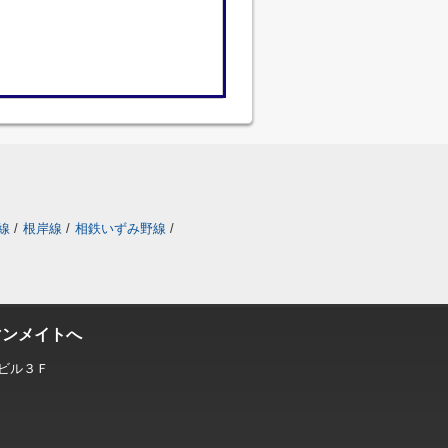
線
/
根岸線
/
相鉄いずみ野線
/
マンメイトへ
ビル３Ｆ