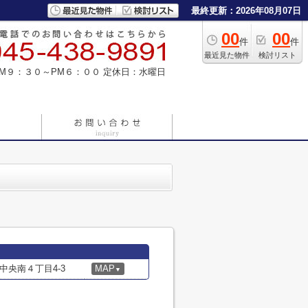
最終更新：2026年08月07日
00
00
件
件
最近見た物件
検討リスト
M９：３０～PM６：００
定休日：水曜日
央南４丁目4-3
MAP
▼