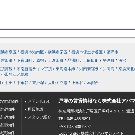
横浜市泉区
/
横浜市港南区
/
横浜市栄区
/
横浜市保土ケ谷区
/
藤沢市
吉田町
/
下倉田町
/
原宿
/
上倉田町
/
品濃町
/
上飯田町
/
平戸町
/
汲沢
横須賀線
/
湘南新宿ライン宇須
/
東海道本線
/
湘南新宿ライン高海
/
京浜東北
小田急江ノ島線
岡
/
中田
/
下永谷
/
東戸塚
/
大船
/
立場
/
上永谷
/
本郷台
戸塚の賃貸情報なら株式会社アパ
の賃貸物件
お問い合わせ
賃貸物件
周辺施設
神奈川県横浜市戸塚区戸塚町４１０５ 渡辺
賃貸物件
スタッフ紹介
TEL:045-438-9891
賃貸物件
FAX:045-438-9892
賃貸物件
Copyright(c) 株式会社アパマンメイト