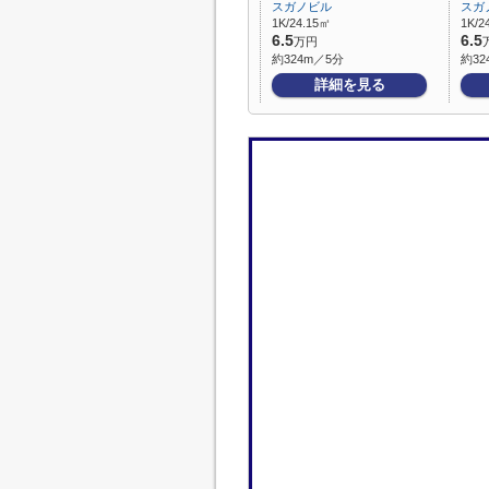
スガノビル
スガ
1K/24.15㎡
1K/2
6.5
6.5
万円
約324m／5分
約32
詳細を見る