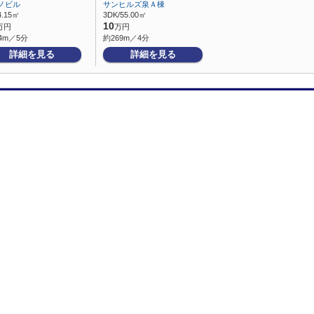
ノビル
サンヒルズ泉Ａ棟
4.15㎡
3DK/55.00㎡
10
万円
万円
4m／5分
約269m／4分
詳細を見る
詳細を見る