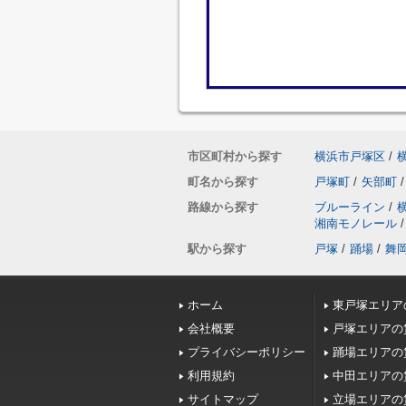
市区町村から探す
横浜市戸塚区
/
町名から探す
戸塚町
/
矢部町
/
路線から探す
ブルーライン
/
湘南モノレール
/
駅から探す
戸塚
/
踊場
/
舞
ホーム
東戸塚エリア
会社概要
戸塚エリアの
プライバシーポリシー
踊場エリアの
利用規約
中田エリアの
サイトマップ
立場エリアの