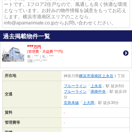
ートです。1フロア2住戸なので、風通しも良く快適な環境
となっています。お好みの物件情報を誠意をもってお応え
します。横浜市港南区エリアのことなら、
info@apamanmate.co.jpからお問い合わせください。
過去掲載物件一覧
***
万円
(管理費・共益費 ***円)
敷：***｜礼：***
1階 / *** / ***
所在地
神奈川県
横浜市港南区
上永谷
１丁目
ブルーライン
「
上永谷
」駅 徒歩8分
ブルーライン
「
港南中央
」駅 徒歩19
交通
分
京急本線
「
上大岡
」駅 徒歩30分
賃料
-
管理費等
-