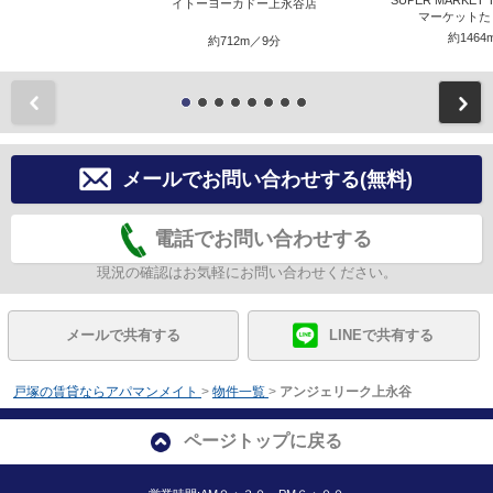
SUPER MARKET
イトーヨーカドー上永谷店
マーケットた
約1464
約712m／9分
前
メールでお問い合わせする(無料)
電話でお問い合わせする
現況の確認はお気軽にお問い合わせください。
メールで共有する
LINEで共有する
戸塚の賃貸ならアパマンメイト
>
物件一覧
>
アンジェリーク上永谷
ページトップに戻る