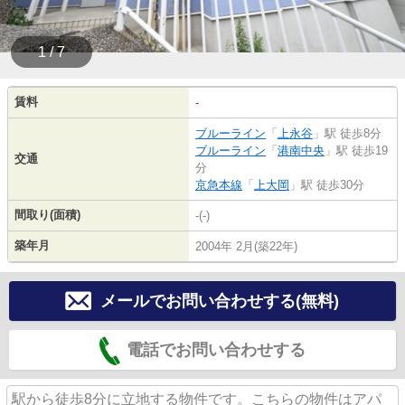
1 / 7
賃料
-
ブルーライン
「
上永谷
」駅 徒歩8分
ブルーライン
「
港南中央
」駅 徒歩19
交通
分
京急本線
「
上大岡
」駅 徒歩30分
間取り(面積)
-(-)
築年月
2004年 2月(築22年)
メールでお問い合わせする(無料)
電話でお問い合わせする
駅から徒歩8分に立地する物件です。こちらの物件はアパ