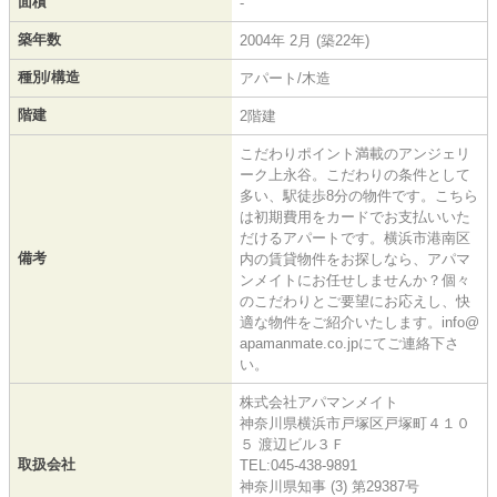
面積
-
築年数
2004年 2月 (築22年)
種別/構造
アパート/木造
階建
2階建
こだわりポイント満載のアンジェリ
ーク上永谷。こだわりの条件として
多い、駅徒歩8分の物件です。こちら
は初期費用をカードでお支払いいた
だけるアパートです。横浜市港南区
備考
内の賃貸物件をお探しなら、アパマ
ンメイトにお任せしませんか？個々
のこだわりとご要望にお応えし、快
適な物件をご紹介いたします。info@
apamanmate.co.jpにてご連絡下さ
い。
株式会社アパマンメイト
神奈川県横浜市戸塚区戸塚町４１０
５ 渡辺ビル３Ｆ
取扱会社
TEL:045-438-9891
神奈川県知事 (3) 第29387号