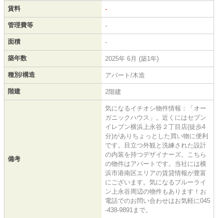
賃料
-
管理費等
-
面積
-
築年数
2025年 6月 (築1年)
種別/構造
アパート/木造
階建
2階建
気になるイチオシ物件情報：「オー
ガニックハウス」。近くにはセブン
イレブン横浜上永谷２丁目店(徒歩4
分)がありちょっとした買い物に便利
です。目立つ外観と洗練された設計
の内装を持つデザイナーズ。こちら
備考
の物件はアパートです。当社には横
浜市港南区エリアの賃貸情報が豊富
にございます。気になるブルーライ
ン上永谷周辺の物件もあります！お
電話でのお問い合わせはお気軽に045
-438-9891まで。