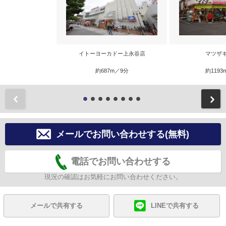
イトーヨーカドー上永谷店
マツザ
約687m／9分
約1193
前
メールでお問い合わせする(無料)
電話でお問い合わせする
現況の確認はお気軽にお問い合わせください。
メールで共有する
LINEで共有する