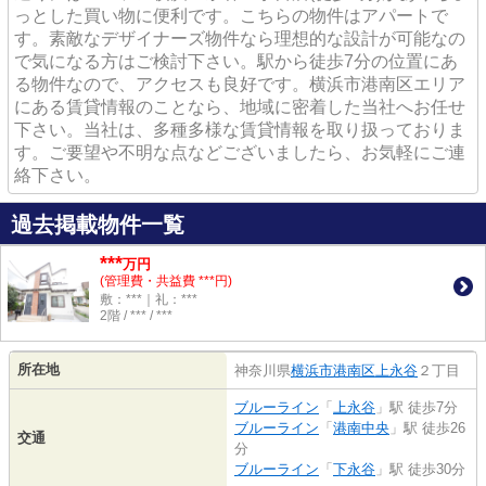
っとした買い物に便利です。こちらの物件はアパートで
す。素敵なデザイナーズ物件なら理想的な設計が可能なの
で気になる方はご検討下さい。駅から徒歩7分の位置にあ
る物件なので、アクセスも良好です。横浜市港南区エリア
にある賃貸情報のことなら、地域に密着した当社へお任せ
下さい。当社は、多種多様な賃貸情報を取り扱っておりま
す。ご要望や不明な点などございましたら、お気軽にご連
絡下さい。
過去掲載物件一覧
***
万円
(管理費・共益費 ***円)
敷：***｜礼：***
2階 / *** / ***
所在地
神奈川県
横浜市港南区
上永谷
２丁目
ブルーライン
「
上永谷
」駅 徒歩7分
ブルーライン
「
港南中央
」駅 徒歩26
交通
分
ブルーライン
「
下永谷
」駅 徒歩30分