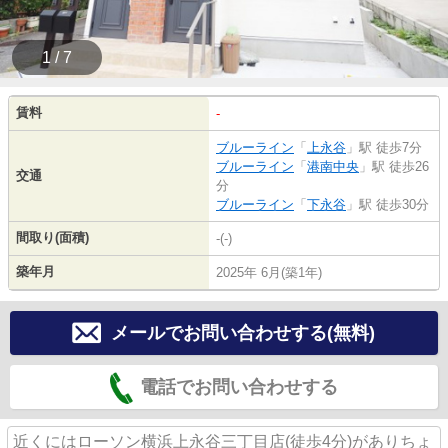
1 / 7
賃料
-
ブルーライン
「
上永谷
」駅 徒歩7分
ブルーライン
「
港南中央
」駅 徒歩26
交通
分
ブルーライン
「
下永谷
」駅 徒歩30分
間取り(面積)
-(-)
築年月
2025年 6月(築1年)
メールでお問い合わせする(無料)
電話でお問い合わせする
近くにはローソン横浜上永谷三丁目店(徒歩4分)がありちょ