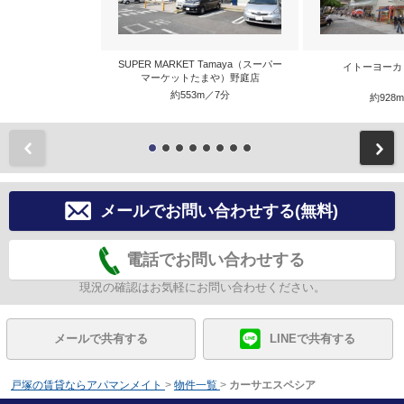
SUPER MARKET Tamaya（スーパー
イトーヨーカ
マーケットたまや）野庭店
約553m／7分
約928
前
メールでお問い合わせする(無料)
電話でお問い合わせする
現況の確認はお気軽にお問い合わせください。
メールで共有する
LINEで共有する
戸塚の賃貸ならアパマンメイト
>
物件一覧
>
カーサエスペシア