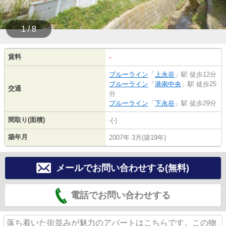
1 / 8
賃料
-
ブルーライン
「
上永谷
」駅 徒歩12分
ブルーライン
「
港南中央
」駅 徒歩25
交通
分
ブルーライン
「
下永谷
」駅 徒歩29分
間取り(面積)
-(-)
築年月
2007年 3月(築19年)
メールでお問い合わせする(無料)
電話でお問い合わせする
落ち着いた街並みが魅力のアパートはこちらです。この物