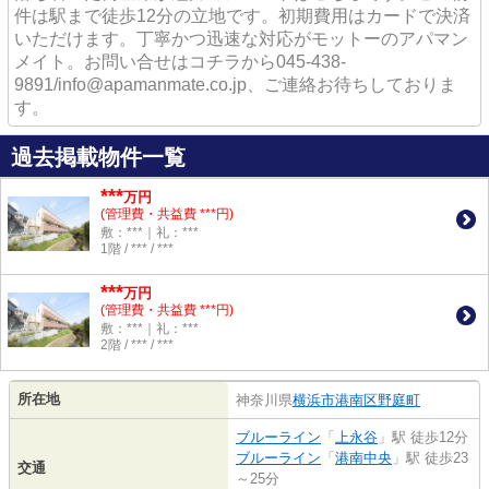
件は駅まで徒歩12分の立地です。初期費用はカードで決済
いただけます。丁寧かつ迅速な対応がモットーのアパマン
メイト。お問い合せはコチラから045-438-
9891/info@apamanmate.co.jp、ご連絡お待ちしておりま
す。
過去掲載物件一覧
***
万円
(管理費・共益費 ***円)
敷：***｜礼：***
1階 / *** / ***
***
万円
(管理費・共益費 ***円)
敷：***｜礼：***
2階 / *** / ***
所在地
神奈川県
横浜市港南区
野庭町
ブルーライン
「
上永谷
」駅 徒歩12分
ブルーライン
「
港南中央
」駅 徒歩23
交通
～25分