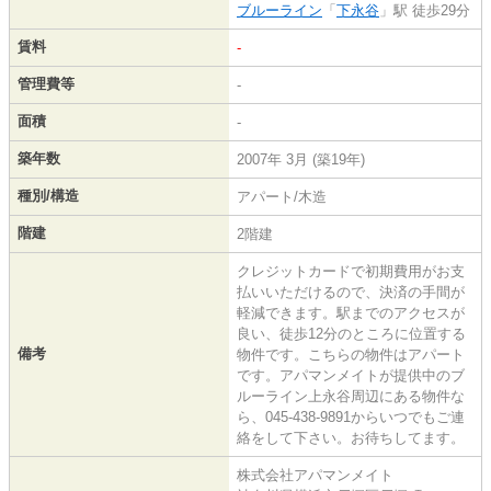
ブルーライン
「
下永谷
」駅 徒歩29分
賃料
-
管理費等
-
面積
-
築年数
2007年 3月 (築19年)
種別/構造
アパート/木造
階建
2階建
クレジットカードで初期費用がお支
払いいただけるので、決済の手間が
軽減できます。駅までのアクセスが
良い、徒歩12分のところに位置する
備考
物件です。こちらの物件はアパート
です。アパマンメイトが提供中のブ
ルーライン上永谷周辺にある物件な
ら、045-438-9891からいつでもご連
絡をして下さい。お待ちしてます。
株式会社アパマンメイト