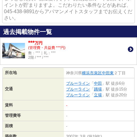
イントが貯まりますよ。こだわりたい条件などがあれば、
045-438-9891からアパマンメイトスタッフまでお伝えくだ
さい。
過去掲載物件一覧
***
万円
(管理費・共益費 ***円)
敷：***｜礼：***
2階 / *** / ***
所在地
神奈川県
横浜市泉区
中田東
２丁目
ブルーライン
「
中田
」駅 徒歩6分
交通
ブルーライン
「
踊場
」駅 徒歩15分
ブルーライン
「
立場
」駅 徒歩20分
賃料
-
管理費等
-
面積
-
築年数
2007年 3月 (築19年)