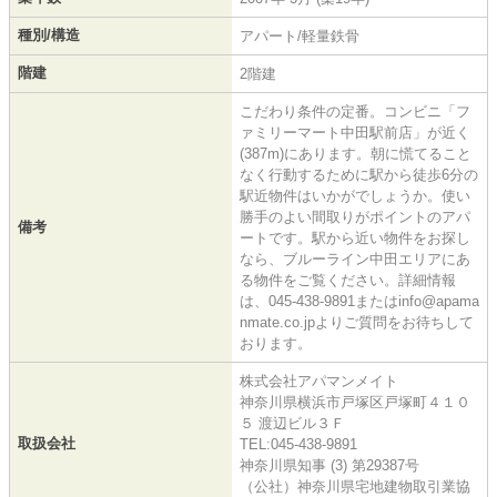
種別/構造
アパート/軽量鉄骨
階建
2階建
こだわり条件の定番。コンビニ「フ
ァミリーマート中田駅前店」が近く
(387m)にあります。朝に慌てること
なく行動するために駅から徒歩6分の
駅近物件はいかがでしょうか。使い
勝手のよい間取りがポイントのアパ
備考
ートです。駅から近い物件をお探し
なら、ブルーライン中田エリアにあ
る物件をご覧ください。詳細情報
は、045-438-9891またはinfo@apama
nmate.co.jpよりご質問をお待ちして
おります。
株式会社アパマンメイト
神奈川県横浜市戸塚区戸塚町４１０
５ 渡辺ビル３Ｆ
取扱会社
TEL:045-438-9891
神奈川県知事 (3) 第29387号
（公社）神奈川県宅地建物取引業協