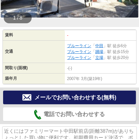
1 / 8
賃料
-
ブルーライン
「
中田
」駅 徒歩6分
交通
ブルーライン
「
踊場
」駅 徒歩15分
ブルーライン
「
立場
」駅 徒歩20分
間取り(面積)
-(-)
築年月
2007年 3月(築19年)
メールでお問い合わせする(無料)
電話でお問い合わせする
近くにはファミリーマート中田駅前店(距離387m)がありち
ょっとした買い物に便利です。初期費用カード決済で、ポ