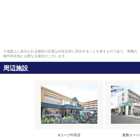
※地図上に表示される物件の位置は付近住所に所在することを表すものであり、実際の
物件所在地とは異なる場合がございます。
周辺施設
Aコープ中田店
業務スーパ