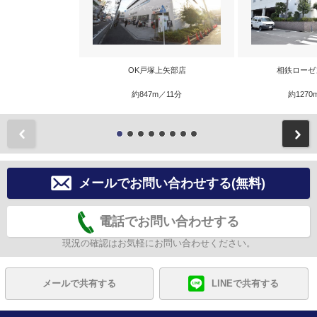
OK戸塚上矢部店
相鉄ローゼ
約847m／11分
約1270
前
メールでお問い合わせする(無料)
電話でお問い合わせする
現況の確認はお気軽にお問い合わせください。
メールで共有する
LINEで共有する