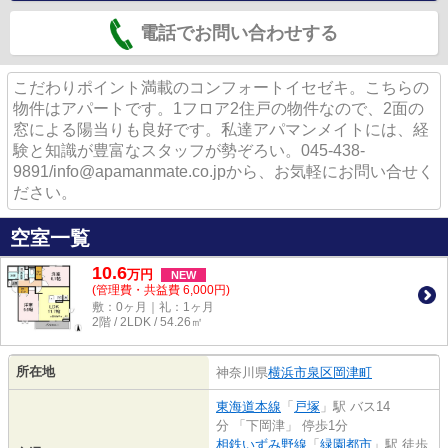
電話でお問い合わせする
こだわりポイント満載のコンフォートイセゼキ。こちらの
物件はアパートです。1フロア2住戸の物件なので、2面の
窓による陽当りも良好です。私達アパマンメイトには、経
験と知識が豊富なスタッフが勢ぞろい。045-438-
9891/info@apamanmate.co.jpから、お気軽にお問い合せく
ださい。
空室一覧
10.6
万
円
NEW
(管理費・共益費 6,000円)
敷：0ヶ月｜礼：1ヶ月
2階 / 2LDK / 54.26㎡
所在地
神奈川県
横浜市泉区
岡津町
東海道本線
「
戸塚
」駅 バス14
分 「下岡津」 停歩1分
相鉄いずみ野線
「
緑園都市
」駅 徒歩