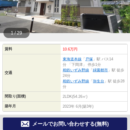
1 / 29
賃料
10.6万円
東海道本線
「
戸塚
」駅 バス14
分 「下岡津」 停歩1分
相鉄いずみ野線
「
緑園都市
」駅 徒歩
交通
24分
相鉄いずみ野線
「
弥生台
」駅 徒歩28
分
間取り(面積)
2LDK(54.26㎡)
築年月
2023年 6月(築3年)
メールでお問い合わせする(無料)