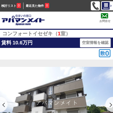
0
0
検討リスト
最近見た物件
お問合せ
コンフォートイセゼキ（
1
室）
賃料
10.6万円
空室情報を確認