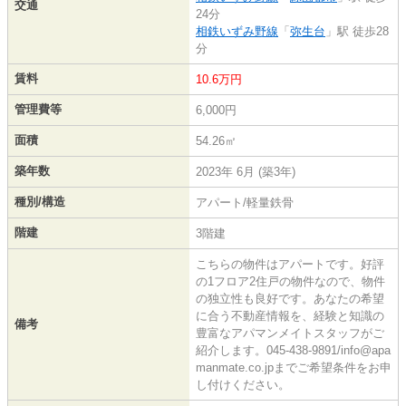
交通
24分
相鉄いずみ野線
「
弥生台
」駅 徒歩28
分
賃料
10.6万円
管理費等
6,000円
面積
54.26㎡
築年数
2023年 6月 (築3年)
種別/構造
アパート/軽量鉄骨
階建
3階建
こちらの物件はアパートです。好評
の1フロア2住戸の物件なので、物件
の独立性も良好です。あなたの希望
に合う不動産情報を、経験と知識の
備考
豊富なアパマンメイトスタッフがご
紹介します。045-438-9891/info@apa
manmate.co.jpまでご希望条件をお申
し付けください。