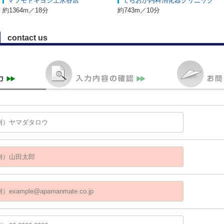
マツモトキヨシ上永谷店
てらおか内科消化器クリニック
約1364m／18分
約743m／10分
contact us