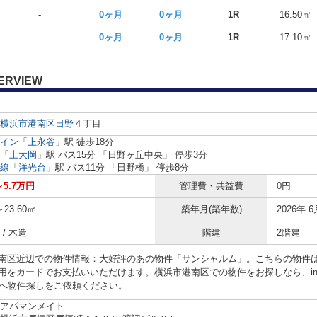
-
0ヶ月
0ヶ月
1R
16.50㎡
-
0ヶ月
0ヶ月
1R
17.10㎡
ERVIEW
横浜市港南区
日野
４丁目
イン
「
上永谷
」駅 徒歩18分
「
上大岡
」駅 バス15分 「日野ヶ丘中央」 停歩3分
線
「
洋光台
」駅 バス11分 「日野橋」 停歩8分
～5.7万円
管理費・共益費
0円
～23.60㎡
築年月(築年数)
2026年 6
/ 木造
階建
2階建
南区近辺での物件情報：大好評のあの物件「サンシャルム」。こちらの物件
をカードでお支払いいただけます。横浜市港南区での物件をお探しなら、info@apam
891へ物件探しをご依頼ください。
アパマンメイト