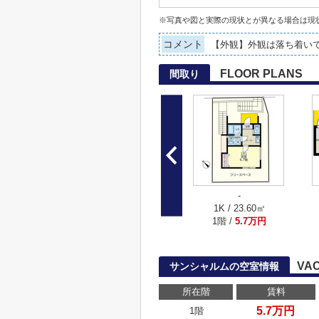
※写真や図と実際の現状とが異なる場合は現
コメント
【外観】外観は落ち着い
FLOOR PLANS
間取り
-
1K / 23.60㎡
1階 /
5.7万円
VA
サンシャルムの空室情報
所在階
賃料
5.7万円
1階