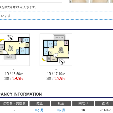
状を優先させていただきます。
ています
-
-
1R / 16.50㎡
1R / 17.10㎡
2階 /
5.4万円
2階 /
5.5万円
CANCY INFORMATION
管理費・共益費
敷金
礼金
間取り
面積
-
0ヶ月
0ヶ月
1K
23.60㎡