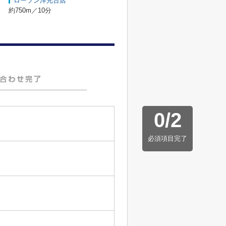
ローソン洋光台店
約750m／10分
0
/
2
必須項目完了