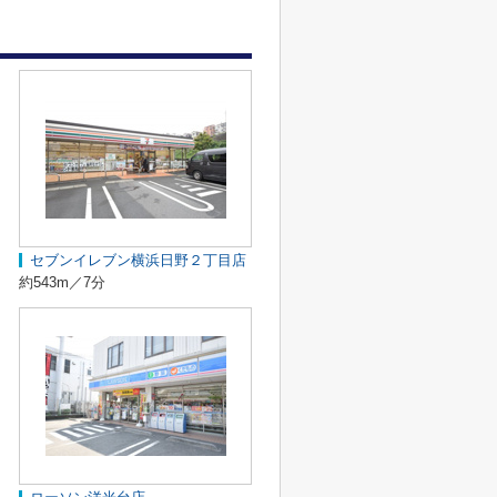
セブンイレブン横浜日野２丁目店
約543m／7分