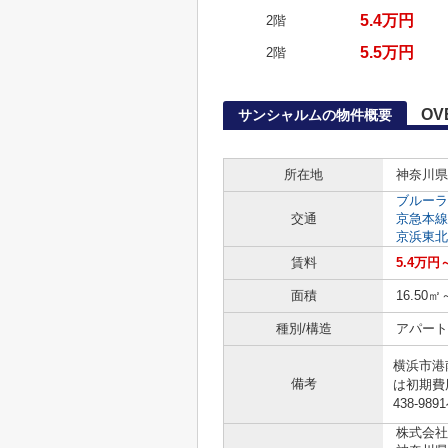
5.4万円
2階
5.5万円
2階
OV
サンシャルムの物件概要
所在地
神奈川県
ブルーラ
交通
京急本線
京浜東北
賃料
5.4万円
面積
16.50㎡
種別/構造
アパート 
横浜市港
備考
は初期費用
438-9
株式会社