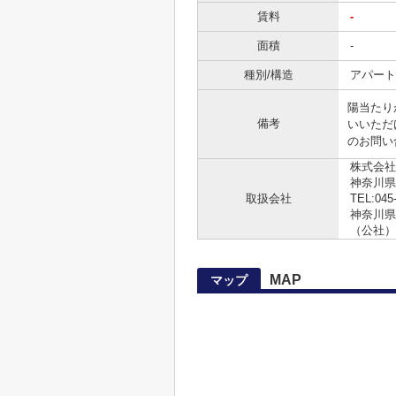
賃料
-
面積
-
種別/構造
アパート
陽当たり
備考
いいただ
のお問い合
株式会社
神奈川県
取扱会社
TEL:045
神奈川県知
（公社）
MAP
マップ