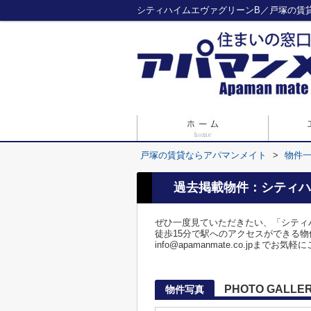
シティハイムエヴァグリーンB／戸塚の賃
戸塚の賃貸ならアパマンメイト
>
物件
過去掲載物件：シティハ
ぜひ一度見ていただきたい、「シティ
徒歩15分で駅へのアクセスができる物件
info@apamanmate.co.jpまでお
PHOTO GALLE
物件写真