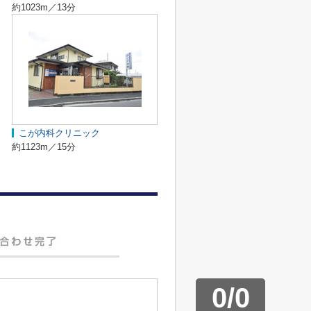
約1023m／13分
こが内科クリニック
約1123m／15分
0
/
0