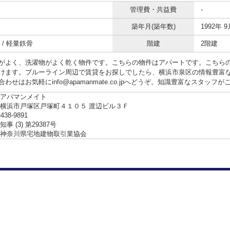
管理費・共益費
-
築年月(築年数)
1992年 9
 / 軽量鉄骨
階建
2階建
がよく、洗濯物がよく乾く物件です。こちらの物件はアパートです。こちら
けます。ブルーライン周辺で賃貸をお探しでしたら、横浜市泉区の情報豊富
わせはお気軽にinfo@apamanmate.co.jpへどうぞ。知識豊富なスタッフ
アパマンメイト
横浜市戸塚区戸塚町４１０５ 渡辺ビル３Ｆ
-438-9891
事 (3) 第29387号
神奈川県宅地建物取引業協会