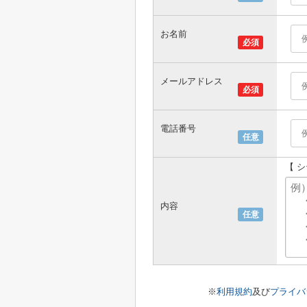
お名前
必須
メールアドレス
必須
電話番号
任意
【 
内容
任意
※
利用規約
及び
プライバ