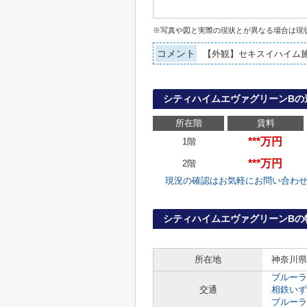
※写真や図と実際の現状とが異なる場合は現
コメント
【外観】セキスイハイム
シティハイムエヴァグリーンBの
所在階
賃料
***万円
1階
***万円
2階
現況の確認はお気軽にお問い合わ
シティハイムエヴァグリーンBの
所在地
神奈川県
ブルーラ
交通
相鉄いず
ブルーラ