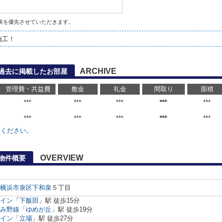
状を優先させていただきます。
施工！
ARCHIVE
過去に掲載したお部屋
管理費・共益費
敷金
礼金
間取り
面積
***
***
***
***
***
***
***
***
***
***
せください。
OVERVIEW
物件概要
横浜市泉区
下和泉
５丁目
イン
「
下飯田
」駅 徒歩15分
み野線
「
ゆめが丘
」駅 徒歩19分
イン
「
立場
」駅 徒歩27分