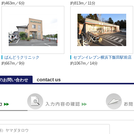
約463m／6分
約813m／11分
ばんどうクリニック
セブンイレブン横浜下飯田駅前店
約667m／9分
約1067m／14分
contact us
のお問い合わせ