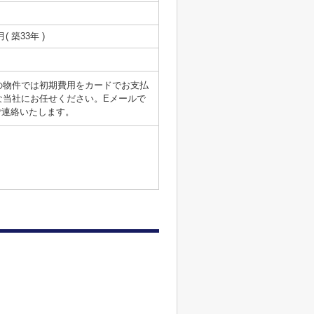
月( 築33年 )
の物件では初期費用をカードでお支払
な当社にお任せください。Eメールで
がご連絡いたします。