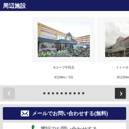
周辺施設
Aコープ中田店
イトーヨ
約198m／3分
約1359
前
メールでお問い合わせする(無料)