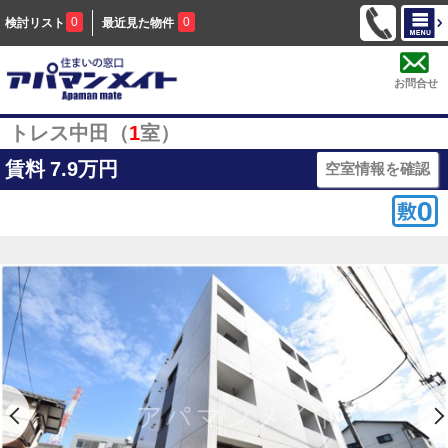
0
0
検討リスト
最近見た物件
お問合せ
トレス中田（
1
室）
賃料
7.9万円
空室情報を確認