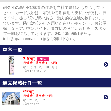
耐久性の高いRC構造の住居を当社で是非とも見つけて下
さい。カード決済は、家賃や初期費用の支払いが便利に行
えます。徒歩2分に駅のある、魅力的な立地の物件となっ
ています。防犯対策の行き届いた造りがポイント。お部屋
探しならアパマンメイト。貴方様のお問い合せを、スタッ
フ一同お待ちしております。045-438-9891または
info@apamanmate.co.jpをご利用下さい。
空室一覧
7.9
万
円
NEW
(管理費・共益費 4,100円)
敷：0ヶ月｜礼：10.9万円
1階 / 1K / 35.70㎡
過去掲載物件一覧
***
万円
(管理費・共益費 ***円)
敷：***｜礼：***
2階 / *** / ***