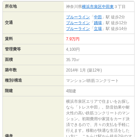
所在地
神奈川県
横浜市泉区
中田東
３丁目
ブルーライン
「
中田
」駅 徒歩2分
交通
ブルーライン
「
踊場
」駅 徒歩12分
ブルーライン
「
立場
」駅 徒歩14分
賃料
7.9万円
管理費等
4,100円
面積
35.70㎡
築年数
2014年 1月 (築12年)
種別/構造
マンション/鉄筋コンクリート
階建
4階建
横浜市泉区エリアで住まいをお探し
なら「トレス中田」。防音効果や耐
火性の高い鉄筋コンクリートのマン
ション。初期費用や家賃をカード決
済できるので、月々の支払を手軽に
行えます。移動が快適な生活をした
備考
い方に、こちらは駅から徒歩2分のマ