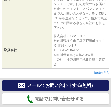
ンションです。防犯対策の行き届い
た造りがポイント。アパマンメイト
までのお問い合わせなら、045-438-9
891から遠慮なくどうぞ。横浜市泉区
エリアに関する事なら当社にお任せ
下さい。
株式会社アパマンメイト
神奈川県横浜市戸塚区戸塚町４１０
５ 渡辺ビル３Ｆ
取扱会社
TEL:045-438-9891
神奈川県知事 (3) 第29387号
（公社）神奈川県宅地建物取引業協
会
情報の見方
メールでお問い合わせする(無料)
電話でお問い合わせする