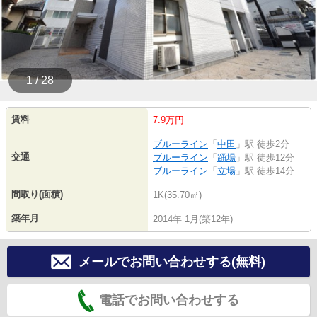
1 / 28
賃料
7.9万円
ブルーライン
「
中田
」駅 徒歩2分
交通
ブルーライン
「
踊場
」駅 徒歩12分
ブルーライン
「
立場
」駅 徒歩14分
間取り(面積)
1K(35.70㎡)
築年月
2014年 1月(築12年)
メールでお問い合わせする(無料)
電話でお問い合わせする