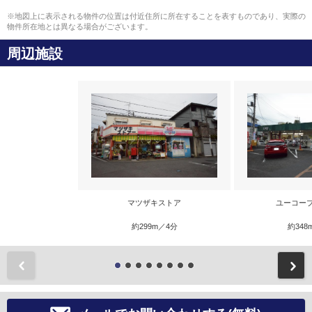
※地図上に表示される物件の位置は付近住所に所在することを表すものであり、実際の
物件所在地とは異なる場合がございます。
周辺施設
マツザキストア
ユーコー
約299m／4分
約348
前