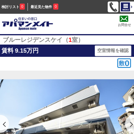
0
0
検討リスト
最近見た物件
お問合せ
ブルーレジデンスケイ（
1
室）
賃料
9.15万円
空室情報を確認