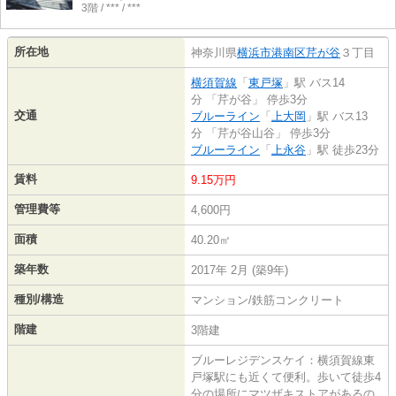
3階 / *** / ***
所在地
神奈川県
横浜市港南区
芹が谷
３丁目
横須賀線
「
東戸塚
」駅 バス14
分 「芹が谷」 停歩3分
交通
ブルーライン
「
上大岡
」駅 バス13
分 「芹が谷山谷」 停歩3分
ブルーライン
「
上永谷
」駅 徒歩23分
賃料
9.15万円
管理費等
4,600円
面積
40.20㎡
築年数
2017年 2月 (築9年)
種別/構造
マンション/鉄筋コンクリート
階建
3階建
ブルーレジデンスケイ：横須賀線東
戸塚駅にも近くて便利。歩いて徒歩4
分の場所にマツザキストアがあるの