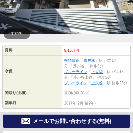
1 / 29
賃料
9.15万円
横須賀線
「
東戸塚
」駅 バス14
分 「芹が谷」 停歩3分
交通
ブルーライン
「
上大岡
」駅 バス13
分 「芹が谷山谷」 停歩3分
ブルーライン
「
上永谷
」駅 徒歩23分
間取り(面積)
1LDK(40.20㎡)
築年月
2017年 2月(築9年)
メールでお問い合わせする(無料)