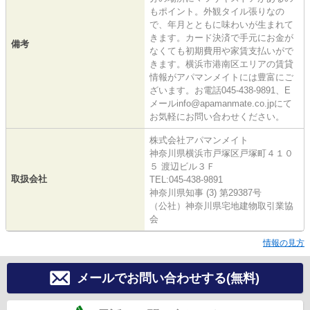
もポイント。外観タイル張りなの
で、年月とともに味わいが生まれて
きます。カード決済で手元にお金が
備考
なくても初期費用や家賃支払いがで
きます。横浜市港南区エリアの賃貸
情報がアパマンメイトには豊富にご
ざいます。お電話045-438-9891、E
メールinfo@apamanmate.co.jpにて
お気軽にお問い合わせください。
株式会社アパマンメイト
神奈川県横浜市戸塚区戸塚町４１０
５ 渡辺ビル３Ｆ
取扱会社
TEL:045-438-9891
神奈川県知事 (3) 第29387号
（公社）神奈川県宅地建物取引業協
会
情報の見方
メールでお問い合わせする(無料)