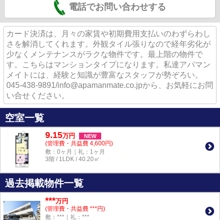
電話でお問い合わせする
カード決済は、月々の家賃や初期費用支払いのわずらわし
さを解消してくれます。外観タイル張りなので経年劣化が
少なくメンテナンスがラクな物件です。最上階の物件で
す。こちらはマンションタイプになります。私達アパマン
メイトには、経験と知識が豊富なスタッフが勢ぞろい。
045-438-9891/info@apamanmate.co.jpから、お気軽にお問
い合せください。
空室一覧
9.15
万
円
NEW
(管理費・共益費 4,600円)
敷：0ヶ月｜礼：1ヶ月
3階 / 1LDK / 40.20㎡
過去掲載物件一覧
***
万円
(管理費・共益費 ***円)
敷：***｜礼：***