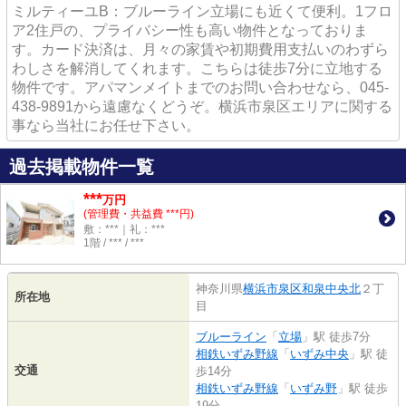
ミルティーユB：ブルーライン立場にも近くて便利。1フロ
ア2住戸の、プライバシー性も高い物件となっておりま
す。カード決済は、月々の家賃や初期費用支払いのわずら
わしさを解消してくれます。こちらは徒歩7分に立地する
物件です。アパマンメイトまでのお問い合わせなら、045-
438-9891から遠慮なくどうぞ。横浜市泉区エリアに関する
事なら当社にお任せ下さい。
過去掲載物件一覧
***
万円
(管理費・共益費 ***円)
敷：***｜礼：***
1階 / *** / ***
神奈川県
横浜市泉区
和泉中央北
２丁
所在地
目
ブルーライン
「
立場
」駅 徒歩7分
相鉄いずみ野線
「
いずみ中央
」駅 徒
交通
歩14分
相鉄いずみ野線
「
いずみ野
」駅 徒歩
19分