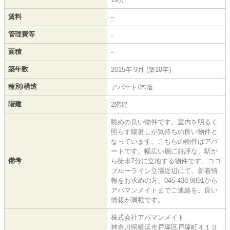
賃料
-
管理費等
-
面積
-
築年数
2015年 9月 (築10年)
種別/構造
アパート/木造
階建
2階建
眺めの良い物件です。室内を明るく
照らす陽射しが気持ちの良い物件と
なっています。こちらの物件はアパ
ートです。幅広い層に好評な、駅か
備考
ら徒歩7分に立地する物件です。ココ
ブルーライン立場近辺にて、新着情
報をお求めの方、045-438-9891から
アパマンメイトまでご連絡を。良い
情報が満載です。
株式会社アパマンメイト
神奈川県横浜市戸塚区戸塚町４１０