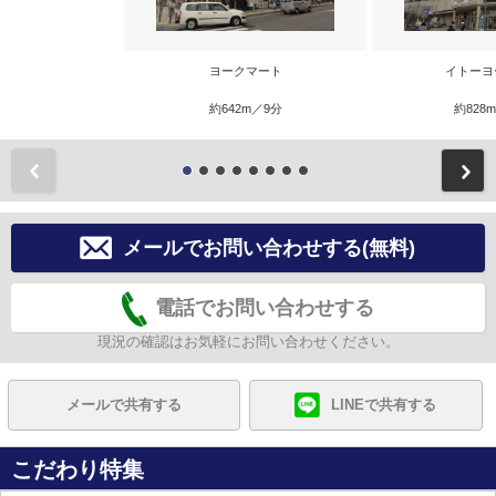
ヨークマート
イトーヨ
約642m／9分
約828
前
メールでお問い合わせする(無料)
電話でお問い合わせする
現況の確認はお気軽にお問い合わせください。
メールで共有する
LINEで共有する
こだわり特集