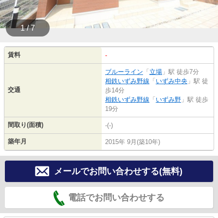
1 / 7
賃料
-
ブルーライン
「
立場
」駅 徒歩7分
相鉄いずみ野線
「
いずみ中央
」駅 徒
交通
歩14分
相鉄いずみ野線
「
いずみ野
」駅 徒歩
19分
間取り(面積)
-(-)
築年月
2015年 9月(築10年)
メールでお問い合わせする(無料)
電話でお問い合わせする