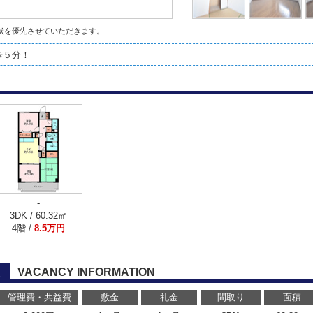
状を優先させていただきます。
歩５分！
-
3DK / 60.32㎡
4階 /
8.5万円
VACANCY INFORMATION
管理費・共益費
敷金
礼金
間取り
面積