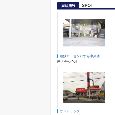
SPOT
周辺施設
相鉄ローゼンいずみ中央店
約384m／5分
サンドラッグ