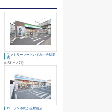
ファミリーマートいずみ中央駅前
店
約531m／7分
ローソンゆめが丘駅前店