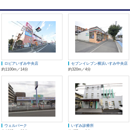
ロピアいずみ中央店
セブンイレブン横浜いすみ中央店
約1100m／14分
約320m／4分
ウェルパーク
いずみ診療所