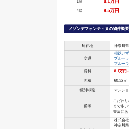
8.1万円
1階
8.5万円
4階
メゾンデフォンティヌの物件概要
所在地
神奈川県
相鉄いず
交通
ブルーラ
ブルーラ
賃料
8.1万円
面積
60.32㎡
種別/構造
マンショ
こだわり
備考
まで歩い
豊富にあり
株式会社
神奈川県