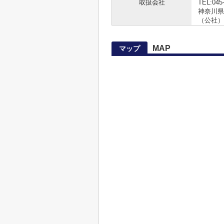
取扱会社
TEL:045
神奈川県知
（公社）
MAP
マップ