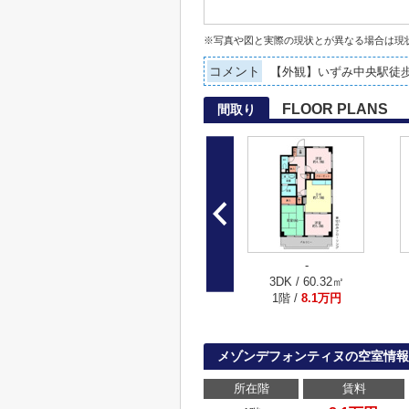
※写真や図と実際の現状とが異なる場合は現
コメント
【外観】いずみ中央駅徒
FLOOR PLANS
間取り
-
3DK / 60.32㎡
1階 /
8.1万円
メゾンデフォンティヌの空室情報
所在階
賃料