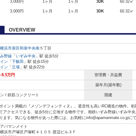
3,000円
1ヶ月
1ヶ月
3DK
60.32㎡
3,000円
1ヶ月
1ヶ月
3DK
60.32㎡
OVERVIEW
横浜市泉区
和泉中央南
５丁目
み野線
「
いずみ中央
」駅 徒歩5分
イン
「
下飯田
」駅 徒歩15分
イン
「
立場
」駅 徒歩22分
～8.5万円
管理費・共益費
築年月(築年数)
ン / 鉄筋コンクリート
階建
ポイント満載の『メゾンデフォンティヌ』。遮音性も高いRC構造の物件。初
てアクセスできる、徒歩5分に立地する物件です。相鉄いずみ野線いずみ中央
ます。気になる物件があった際には、お気軽にinfo@apamanmate.co.
アパマンメイト
横浜市戸塚区戸塚町４１０５ 渡辺ビル３Ｆ