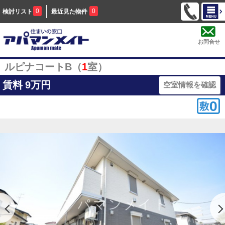
0
0
検討リスト
最近見た物件
お問合せ
ルピナコートB（
1
室）
賃料
9万円
空室情報を確認