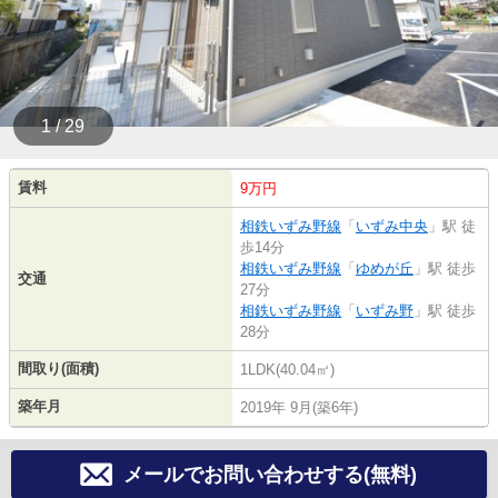
1 / 29
賃料
9万円
相鉄いずみ野線
「
いずみ中央
」駅 徒
歩14分
相鉄いずみ野線
「
ゆめが丘
」駅 徒歩
交通
27分
相鉄いずみ野線
「
いずみ野
」駅 徒歩
28分
間取り(面積)
1LDK(40.04㎡)
築年月
2019年 9月(築6年)
メールでお問い合わせする(無料)