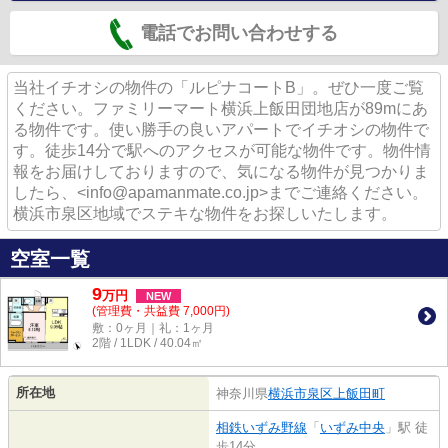
電話でお問い合わせする
当社イチオシの物件の「ルピナコートB」。ぜひ一度ご覧
ください。ファミリーマート横浜上飯田団地店が89mにあ
る物件です。使い勝手の良いアパートでイチオシの物件で
す。徒歩14分で駅へのアクセスが可能な物件です。物件情
報をお届けしておりますので、気になる物件が見つかりま
したら、<info@apamanmate.co.jp>までご連絡ください。
横浜市泉区地域でステキな物件をお探しいたします。
空室一覧
9
万
円
NEW
(管理費・共益費 7,000円)
敷：0ヶ月｜礼：1ヶ月
2階 / 1LDK / 40.04㎡
所在地
神奈川県
横浜市泉区
上飯田町
相鉄いずみ野線
「
いずみ中央
」駅 徒
歩14分