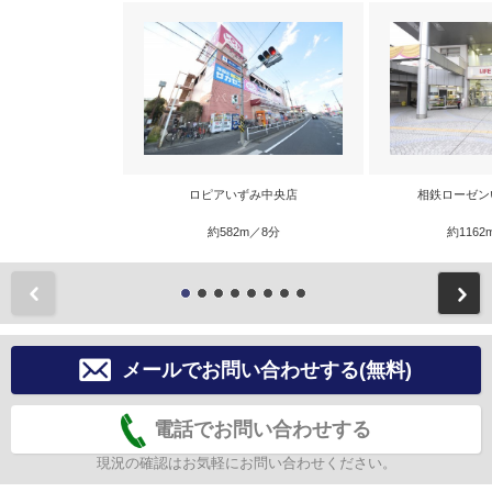
ロピアいずみ中央店
相鉄ローゼン
約582m／8分
約1162
前
メールでお問い合わせする(無料)
電話でお問い合わせする
現況の確認はお気軽にお問い合わせください。