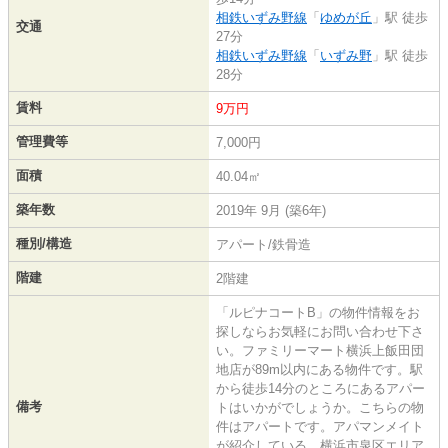
相鉄いずみ野線
「
ゆめが丘
」駅 徒歩
交通
27分
相鉄いずみ野線
「
いずみ野
」駅 徒歩
28分
賃料
9万円
管理費等
7,000円
面積
40.04㎡
築年数
2019年 9月 (築6年)
種別/構造
アパート/鉄骨造
階建
2階建
「ルピナコートB」の物件情報をお
探しならお気軽にお問い合わせ下さ
い。ファミリーマート横浜上飯田団
地店が89m以内にある物件です。駅
から徒歩14分のところにあるアパー
備考
トはいかがでしょうか。こちらの物
件はアパートです。アパマンメイト
が紹介している、横浜市泉区エリア