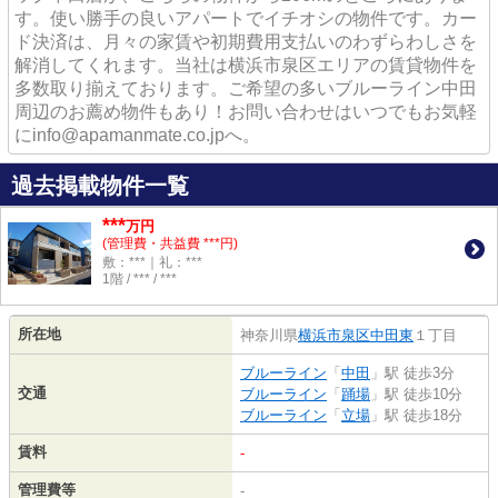
す。使い勝手の良いアパートでイチオシの物件です。カー
ド決済は、月々の家賃や初期費用支払いのわずらわしさを
解消してくれます。当社は横浜市泉区エリアの賃貸物件を
多数取り揃えております。ご希望の多いブルーライン中田
周辺のお薦め物件もあり！お問い合わせはいつでもお気軽
にinfo@apamanmate.co.jpへ。
過去掲載物件一覧
***
万円
(管理費・共益費 ***円)
敷：***｜礼：***
1階 / *** / ***
所在地
神奈川県
横浜市泉区
中田東
１丁目
ブルーライン
「
中田
」駅 徒歩3分
交通
ブルーライン
「
踊場
」駅 徒歩10分
ブルーライン
「
立場
」駅 徒歩18分
賃料
-
管理費等
-