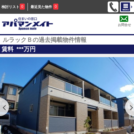
0
0
検討リスト
最近見た物件
お問合せ
ルラックＢの過去掲載物件情報
賃料
***
万円