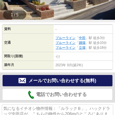
1 / 5
賃料
-
ブルーライン
「
中田
」駅 徒歩3分
交通
ブルーライン
「
踊場
」駅 徒歩10分
ブルーライン
「
立場
」駅 徒歩18分
間取り(面積)
-(-)
築年月
2023年 9月(築2年)
メールでお問い合わせする(無料)
電話でお問い合わせする
気になるイチオシ物件情報：「ルラックＢ」。ハックドラ
ッグ中田店が、こちらの物件から206mのところにありま