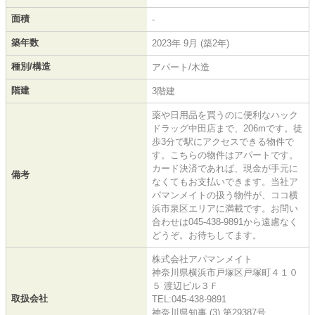
面積
-
築年数
2023年 9月 (築2年)
種別/構造
アパート/木造
階建
3階建
薬や日用品を買うのに便利なハック
ドラッグ中田店まで、206mです。徒
歩3分で駅にアクセスできる物件で
す。こちらの物件はアパートです。
カード決済であれば、現金が手元に
備考
なくてもお支払いできます。当社ア
パマンメイトの扱う物件が、ココ横
浜市泉区エリアに満載です。お問い
合わせは045-438-9891から遠慮なく
どうぞ。お待ちしてます。
株式会社アパマンメイト
神奈川県横浜市戸塚区戸塚町４１０
５ 渡辺ビル３Ｆ
取扱会社
TEL:045-438-9891
神奈川県知事 (3) 第29387号