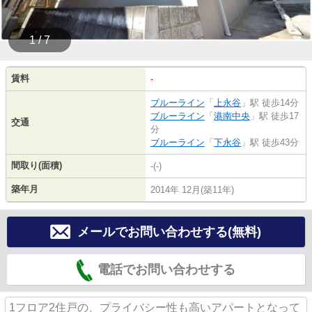
1 / 7
賃料
-
ブルーライン
「
上永谷
」駅 徒歩14分
ブルーライン
「
港南中央
」駅 徒歩17
交通
分
ブルーライン
「
下永谷
」駅 徒歩43分
間取り(面積)
-(-)
築年月
2014年 12月(築11年)
メールでお問い合わせする(無料)
電話でお問い合わせする
1フロア2住戸の、プライバシー性も高いアパートとなって