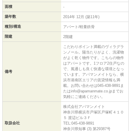
面積
-
築年数
2014年 12月 (築11年)
種別/構造
アパート/軽量鉄骨
階建
2階建
こだわりポイント満載のヴィラグラ
ンノール。陽当たりがよく、洗濯物
がよく乾く物件です。こちらの物件
はアパートです。1フロア2住戸なの
で、風通しも良く快適な環境となっ
備考
ています。アパマンメイトなら、横
浜市港南区エリアの賃貸情報も満
載。お問い合わせは045-438-9891ま
たはinfo@apamanmate.co.jpまでお
気軽にご連絡ください。
株式会社アパマンメイト
神奈川県横浜市戸塚区戸塚町４１０
５ 渡辺ビル３Ｆ
取扱会社
TEL:045-438-9891
神奈川県知事 (3) 第29387号