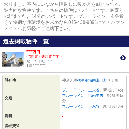
おります。室内にいながら陽射しの暖かさを感じられる、
魅力的な物件です。こちらの物件はアパートです。最寄り
の駅まで徒歩14分のアパートです。ブルーライン上永谷近
くで快適な住環境をお求めなら045-438-9891にてアパマン
メイトへお気軽にご連絡下さい。
過去掲載物件一覧
***
万円
(管理費・共益費 ***円)
敷：***｜礼：***
1階 / *** / ***
所在地
神奈川県
横浜市港南区
日野
３丁目
ブルーライン
「
上永谷
」駅 徒歩14分
ブルーライン
「
港南中央
」駅 徒歩17
交通
分
ブルーライン
「
下永谷
」駅 徒歩43分
賃料
-
管理費等
-