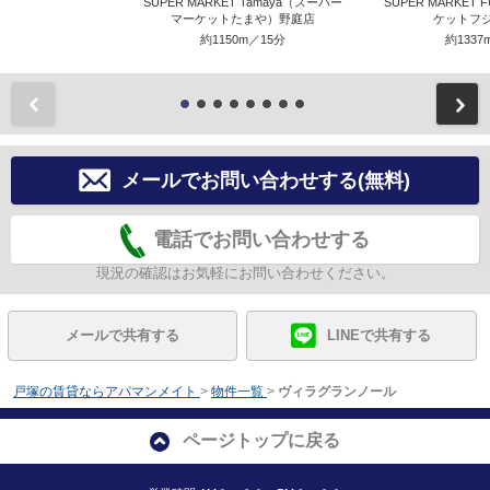
SUPER MARKET Tamaya（スーパー
SUPER MARKET
マーケットたまや）野庭店
ケットフ
約1150m／15分
約1337
前
メールでお問い合わせする(無料)
電話でお問い合わせする
現況の確認はお気軽にお問い合わせください。
メールで共有する
LINEで共有する
戸塚の賃貸ならアパマンメイト
>
物件一覧
>
ヴィラグランノール
ページトップに戻る