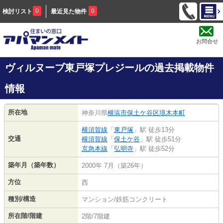
0
0
検討リスト
最近見た物件
お問合せ
ヴィルヌーブ東戸塚プレジールの過去掲載物件
情報
所在地
神奈川県
横浜市保土ケ谷区
境木本町
横須賀線
「
東戸塚
」駅 徒歩13分
交通
横須賀線
「
保土ケ谷
」駅 徒歩51分
京急本線
「
弘明寺
」駅 徒歩52分
築年月（築年数）
2000年 7月（築26年）
方位
西
種別/構造
マンション/鉄筋コンクリート
所在階/階建
2階/7階建