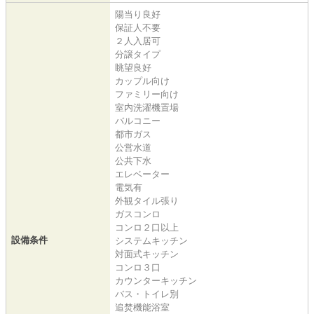
陽当り良好
保証人不要
２人入居可
分譲タイプ
眺望良好
カップル向け
ファミリー向け
室内洗濯機置場
バルコニー
都市ガス
公営水道
公共下水
エレベーター
電気有
外観タイル張り
ガスコンロ
コンロ２口以上
設備条件
システムキッチン
対面式キッチン
コンロ３口
カウンターキッチン
バス・トイレ別
追焚機能浴室