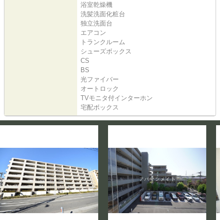
浴室乾燥機
洗髪洗面化粧台
独立洗面台
エアコン
トランクルーム
シューズボックス
CS
BS
光ファイバー
オートロック
TVモニタ付インターホン
宅配ボックス