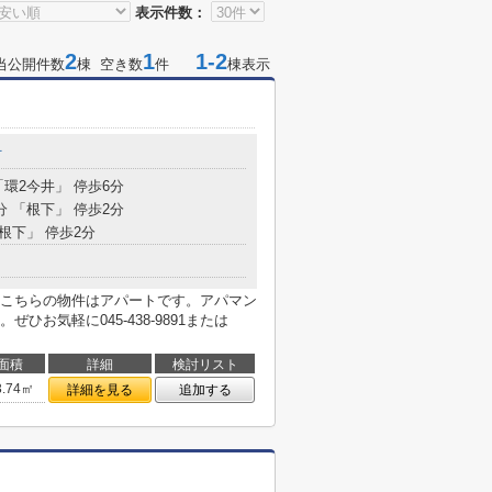
表示件数：
2
1
1-2
当公開件数
棟 空き数
件
棟表示
町
「環2今井」 停歩6分
分 「根下」 停歩2分
「根下」 停歩2分
こちらの物件はアパートです。アパマン
お気軽に045-438-9891または
面積
詳細
検討リスト
3.74㎡
詳細を見る
追加する