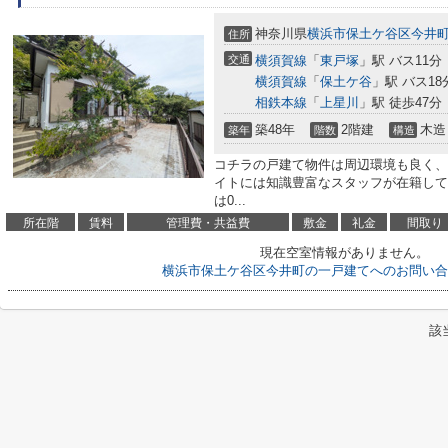
神奈川県
横浜市保土ケ谷区
今井
住所
交通
横須賀線
「
東戸塚
」駅 バス11分
横須賀線
「
保土ケ谷
」駅 バス18
相鉄本線
「
上星川
」駅 徒歩47分
築48年
2階建
木造
築年
階数
構造
コチラの戸建て物件は周辺環境も良く、
イトには知識豊富なスタッフが在籍して
は0...
所在階
賃料
管理費・共益費
敷金
礼金
間取り
現在空室情報がありません。
横浜市保土ケ谷区今井町の一戸建てへのお問い合
該