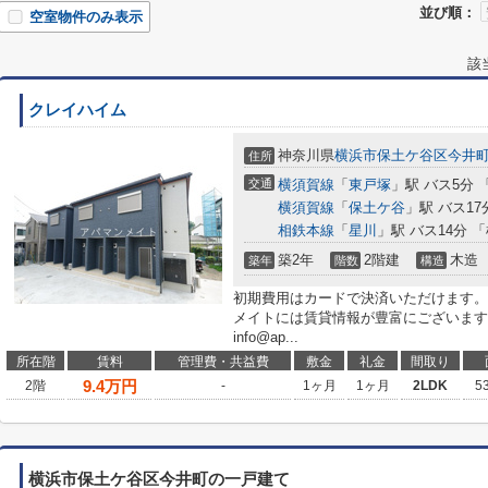
並び順：
空室物件のみ表示
該
クレイハイム
神奈川県
横浜市保土ケ谷区
今井
住所
交通
横須賀線
「
東戸塚
」駅 バス5分 
横須賀線
「
保土ケ谷
」駅 バス17
相鉄本線
「
星川
」駅 バス14分 
築2年
2階建
木造
築年
階数
構造
初期費用はカードで決済いただけます。
メイトには賃貸情報が豊富にございます。ぜひ
info@ap...
所在階
賃料
管理費・共益費
敷金
礼金
間取り
9.4
万円
2階
-
1ヶ月
1ヶ月
2LDK
5
横浜市保土ケ谷区今井町の一戸建て