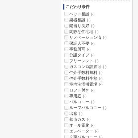
こだわり条件
ペット相談
(-)
楽器相談
(-)
陽当り良好
(-)
閑静な住宅地
(-)
リノベーション済
(-)
保証人不要
(-)
事務所可
(-)
分譲タイプ
(-)
フリーレント
(-)
ガスコンロ設置可
(-)
仲介手数料無料
(-)
仲介手数料半額
(-)
室内洗濯機置場
(-)
ロフト付き
(-)
専用庭
(-)
バルコニー
(-)
ルーフバルコニー
(-)
出窓
(-)
都市ガス
(-)
オール電化
(-)
エレベーター
(-)
２面バルコニー
(-)