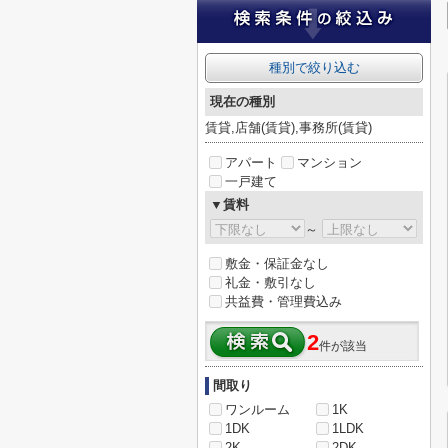
種別で絞り込む
現在の種別
賃貸,店舗(賃貸),事務所(賃貸)
アパート
マンション
一戸建て
▼賃料
～
敷金・保証金なし
礼金・敷引なし
共益費・管理費込み
2
件が該当
間取り
ワンルーム
1K
1DK
1LDK
2K
2DK