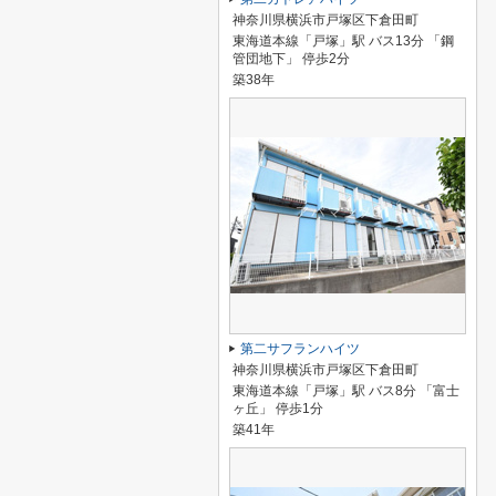
神奈川県横浜市戸塚区下倉田町
東海道本線「戸塚」駅 バス13分 「鋼
管団地下」 停歩2分
築38年
第二サフランハイツ
神奈川県横浜市戸塚区下倉田町
東海道本線「戸塚」駅 バス8分 「富士
ヶ丘」 停歩1分
築41年