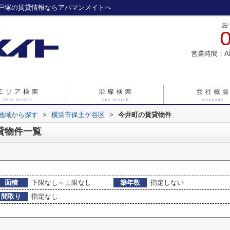
戸塚の賃貸情報ならアパマンメイトへ
営業時間：A
)地域から探す
>
横浜市保土ケ谷区
>
今井町の賃貸物件
貸物件一覧
面積
下限なし～上限なし
築年数
指定しない
間取り
指定なし