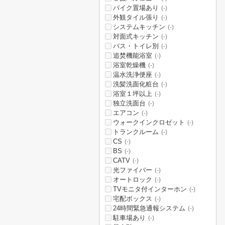
バイク置場あり
(-)
外観タイル張り
(-)
システムキッチン
(-)
対面式キッチン
(-)
バス・トイレ別
(-)
追焚機能浴室
(-)
浴室乾燥機
(-)
温水洗浄便座
(-)
洗髪洗面化粧台
(-)
浴室１坪以上
(-)
独立洗面台
(-)
エアコン
(-)
ウォークインクロゼット
(-)
トランクルーム
(-)
CS
(-)
BS
(-)
CATV
(-)
光ファイバー
(-)
オートロック
(-)
TVモニタ付インターホン
(-)
宅配ボックス
(-)
24時間緊急通報システム
(-)
駐車場あり
(-)