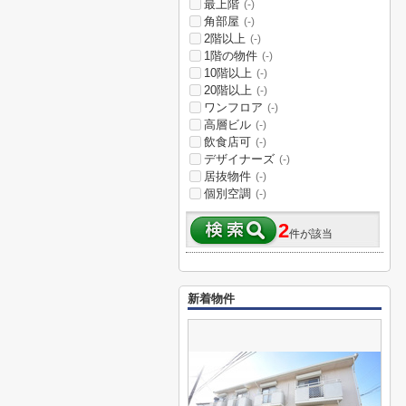
最上階
(-)
角部屋
(-)
2階以上
(-)
1階の物件
(-)
10階以上
(-)
20階以上
(-)
ワンフロア
(-)
高層ビル
(-)
飲食店可
(-)
デザイナーズ
(-)
居抜物件
(-)
個別空調
(-)
2
件が該当
新着物件