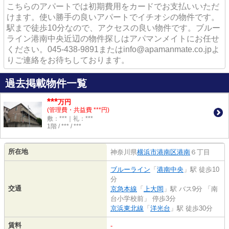
こちらのアパートでは初期費用をカードでお支払いいただ
けます。使い勝手の良いアパートでイチオシの物件です。
駅まで徒歩10分なので、アクセスの良い物件です。ブルー
ライン港南中央近辺の物件探しはアパマンメイトにお任せ
ください。045-438-9891またはinfo@apamanmate.co.jpよ
りご連絡をお待ちしております。
過去掲載物件一覧
***
万円
(管理費・共益費 ***円)
敷：***｜礼：***
1階 / *** / ***
所在地
神奈川県
横浜市港南区
港南
６丁目
ブルーライン
「
港南中央
」駅 徒歩10
分
交通
京急本線
「
上大岡
」駅 バス9分 「南
台小学校前」 停歩3分
京浜東北線
「
洋光台
」駅 徒歩30分
賃料
-