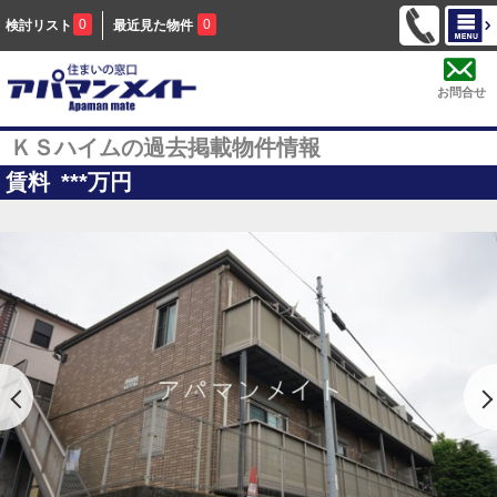
0
0
検討リスト
最近見た物件
お問合せ
ＫＳハイムの過去掲載物件情報
賃料
***
万円