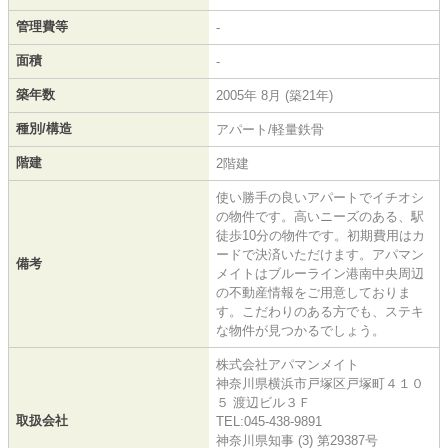
管理費等
-
面積
-
築年数
2005年 8月 (築21年)
種別/構造
アパート/軽量鉄骨
階建
2階建
使い勝手の良いアパートでイチオシ
の物件です。高いニーズのある、駅
徒歩10分の物件です。初期費用はカ
ードで決済いただけます。アパマン
備考
メイトはブルーライン港南中央周辺
の不動産情報をご用意しておりま
す。こだわりのある方でも、ステキ
な物件が見つかるでしょう。
株式会社アパマンメイト
神奈川県横浜市戸塚区戸塚町４１０
５ 渡辺ビル３Ｆ
取扱会社
TEL:045-438-9891
神奈川県知事 (3) 第29387号