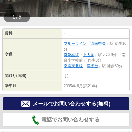
1 / 5
賃料
-
ブルーライン
「
港南中央
」駅 徒歩10
分
交通
京急本線
「
上大岡
」駅 バス9分 「南
台小学校前」 停歩3分
京浜東北線
「
洋光台
」駅 徒歩30分
間取り(面積)
-(-)
築年月
2005年 8月(築21年)
メールでお問い合わせする(無料)
電話でお問い合わせする