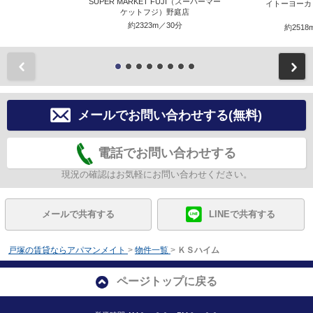
SUPER MARKET FUJI（スーパーマー
イトーヨーカ
ケットフジ）野庭店
約2323m／30分
約2518
前
メールでお問い合わせする(無料)
電話でお問い合わせする
現況の確認はお気軽にお問い合わせください。
メールで共有する
LINEで共有する
戸塚の賃貸ならアパマンメイト
>
物件一覧
>
ＫＳハイム
ページトップに戻る