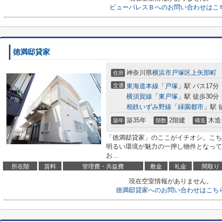
ビューパレスＢへのお問い合わせはこ
徳満邸貸家
神奈川県
横浜市戸塚区
上矢部町
住所
交通
東海道本線
「
戸塚
」駅 バス17分
横須賀線
「
東戸塚
」駅 徒歩30分
相鉄いずみ野線
「
緑園都市
」駅 
築35年
2階建
木造
築年
階数
構造
「徳満邸貸家」のここがイチオシ。こち
明るい環境が魅力の一押し物件となって
お...
所在階
賃料
管理費・共益費
敷金
礼金
間取り
現在空室情報がありません。
徳満邸貸家へのお問い合わせはこち