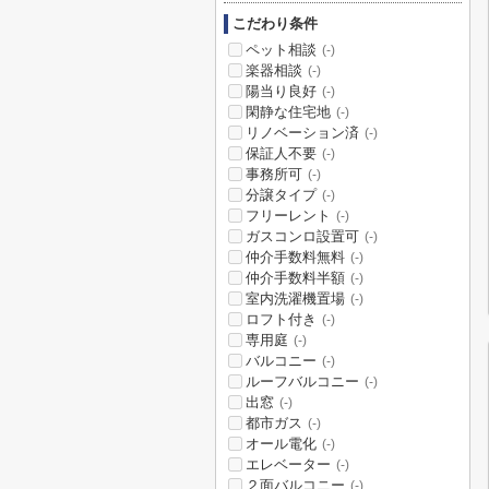
こだわり条件
ペット相談
(-)
楽器相談
(-)
陽当り良好
(-)
閑静な住宅地
(-)
リノベーション済
(-)
保証人不要
(-)
事務所可
(-)
分譲タイプ
(-)
フリーレント
(-)
ガスコンロ設置可
(-)
仲介手数料無料
(-)
仲介手数料半額
(-)
室内洗濯機置場
(-)
ロフト付き
(-)
専用庭
(-)
バルコニー
(-)
ルーフバルコニー
(-)
出窓
(-)
都市ガス
(-)
オール電化
(-)
エレベーター
(-)
２面バルコニー
(-)