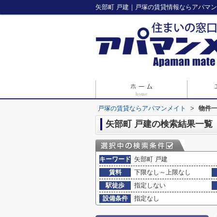
矢部町 戸建｜戸塚の賃貸情報ならアパマ
戸塚の賃貸ならアパマンメイト
>
物件
矢部町 戸建の検索結果一覧
キーワード
矢部町 戸建
賃料
下限なし～上限なし
駅徒歩
指定しない
設備条件
指定なし