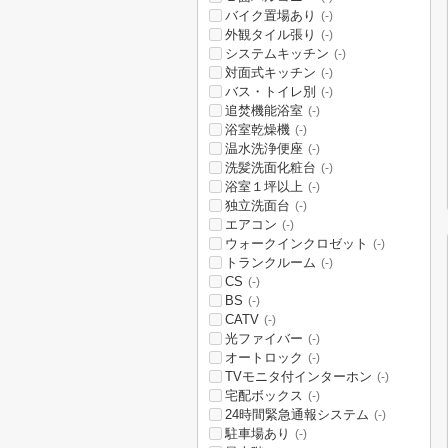
バイク置場あり
(-)
外観タイル張り
(-)
システムキッチン
(-)
対面式キッチン
(-)
バス・トイレ別
(-)
追焚機能浴室
(-)
浴室乾燥機
(-)
温水洗浄便座
(-)
洗髪洗面化粧台
(-)
浴室１坪以上
(-)
独立洗面台
(-)
エアコン
(-)
ウォークインクロゼット
(-)
トランクルーム
(-)
CS
(-)
BS
(-)
CATV
(-)
光ファイバー
(-)
オートロック
(-)
TVモニタ付インターホン
(-)
宅配ボックス
(-)
24時間緊急通報システム
(-)
駐車場あり
(-)