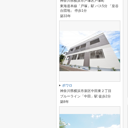
神奈川県横浜市戸塚区戸塚町
東海道本線「戸塚」駅 バス5分 「皇谷
台団地」 停歩1分
築33年
ポワロ
神奈川県横浜市泉区中田東２丁目
ブルーライン「中田」駅 徒歩2分
築8年