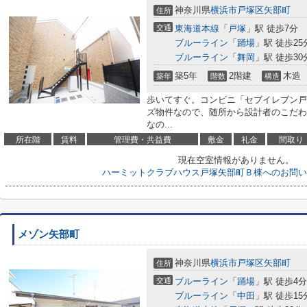
神奈川県
横浜市戸塚区
矢部町
住所
交通
東海道本線
「
戸塚
」駅 徒歩7分
ブルーライン
「
踊場
」駅 徒歩25
ブルーライン
「
舞岡
」駅 徒歩30
築5年
2階建
木造
築年
階数
構造
歩いてすぐ。コンビニ「セブイレブン戸
ズ物件なので、随所から設計者のこだわ
なの...
所在階
賃料
管理費・共益費
敷金
礼金
間取り
現在空室情報がありません。
ハーミットクラブハウス戸塚矢部町Ｂ棟へのお問い
メゾン矢部町
神奈川県
横浜市戸塚区
矢部町
住所
交通
ブルーライン
「
踊場
」駅 徒歩4分
ブルーライン
「
中田
」駅 徒歩15