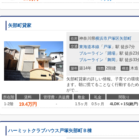
矢部町貸家
神奈川県
横浜市戸塚区
矢部町
住所
交通
東海道本線
「
戸塚
」駅 徒歩7分
ブルーライン
「
踊場
」駅 徒歩23
ブルーライン
「
舞岡
」駅 徒歩33
築14年
2階建
木造
築年
階数
構造
矢部町貸家の詳しい情報。子育ての環境
ます。朝に慌てることなく行動するため
がで...
所在階
賃料
管理費・共益費
敷金
礼金
間取り
19.4
万円
1-2階
-
1.5ヶ月
0.5ヶ月
4LDK＋1S(納戸)
ハーミットクラブハウス戸塚矢部町Ｂ棟