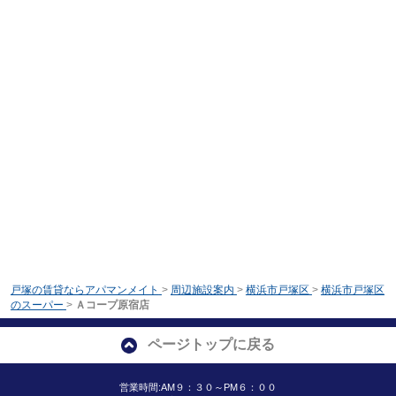
戸塚の賃貸ならアパマンメイト
>
周辺施設案内
>
横浜市戸塚区
>
横浜市戸塚区
のスーパー
>
Ａコープ原宿店
ページトップに戻る
営業時間:AM９：３０～PM６：００