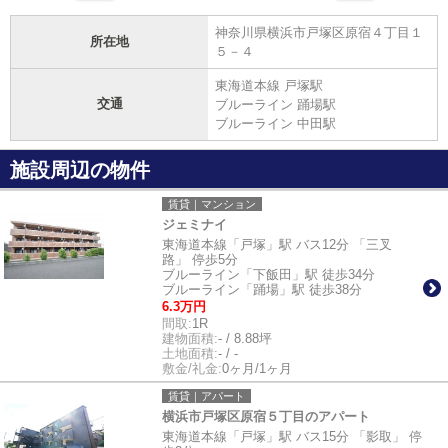
神奈川県横浜市戸塚区原宿４丁目１
所在地
５－４
東海道本線 戸塚駅
交通
ブルーライン 踊場駅
ブルーライン 中田駅
施設周辺の物件
賃貸｜マンション
ジェミナイ
東海道本線「戸塚」駅 バス12分 「三叉
路」 停歩5分
ブルーライン「下飯田」駅 徒歩34分
ブルーライン「踊場」駅 徒歩38分
6.3万円
間取:
1R
建物面積:
- / 8.88坪
土地面積:
- / -
敷金/礼金:
0ヶ月/1ヶ月
賃貸｜アパート
横浜市戸塚区原宿５丁目のアパート
東海道本線「戸塚」駅 バス15分 「影取」 停