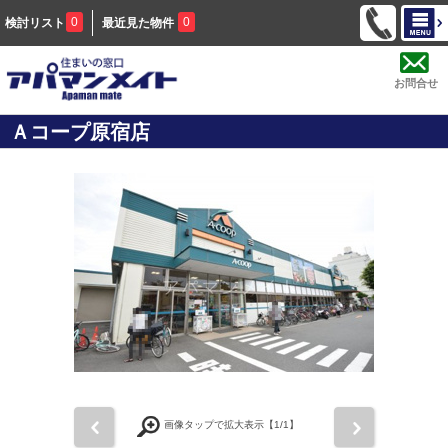
0
0
検討リスト
最近見た物件
お問合せ
Ａコープ原宿店
前
次
画像タップで拡大表示【
1
/1】