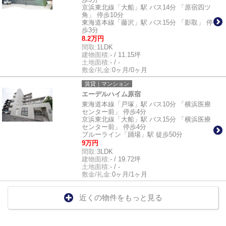
京浜東北線「大船」駅 バス14分 「原宿四ツ
角」 停歩10分
東海道本線「藤沢」駅 バス15分 「影取」 停
歩3分
8.2万円
間取:
1LDK
建物面積:
- / 11.15坪
土地面積:
- / -
敷金/礼金:
0ヶ月/0ヶ月
賃貸｜マンション
エーデルハイム原宿
東海道本線「戸塚」駅 バス10分 「横浜医療
センター前」 停歩4分
京浜東北線「大船」駅 バス15分 「横浜医療
センター前」 停歩4分
ブルーライン「踊場」駅 徒歩50分
9万円
間取:
3LDK
建物面積:
- / 19.72坪
土地面積:
- / -
敷金/礼金:
0ヶ月/1ヶ月
近くの物件をもっと見る