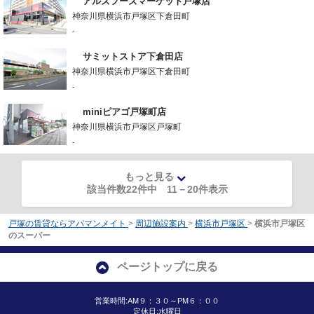
アルズフーズマーケット戸塚店
神奈川県横浜市戸塚区下倉田町
-
サミットストア下倉田店
神奈川県横浜市戸塚区下倉田町
-
miniピアゴ戸塚町店
神奈川県横浜市戸塚区戸塚町
-
もっと見る
該当件数22件中
11
－
20
件表示
戸塚の賃貸ならアパマンメイト
>
周辺施設案内
>
横浜市戸塚区
>
横浜市戸塚区
のスーパー
ページトップに戻る
営業時間:AM９：３０～PM６：００
定休日:水曜日