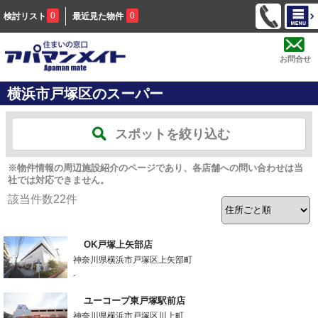
0
0
検討リスト
最近見た物件
お問合せ
横浜市戸塚区のスーパー
スポットを絞り込む
※物件情報の周辺施設紹介のページであり、各店舗への問い合わせは当
社では対応できません。
該当件数
22
件
OK戸塚上矢部店
神奈川県横浜市戸塚区上矢部町
-
ユーコープ東戸塚駅前店
神奈川県横浜市戸塚区川上町