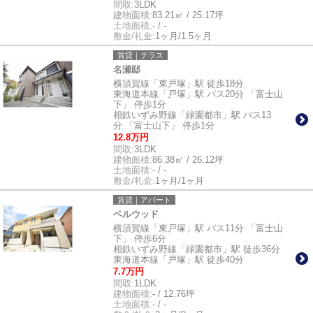
間取:
3LDK
建物面積:
83.21㎡ / 25.17坪
土地面積:
- / -
敷金/礼金:
1ヶ月/1.5ヶ月
賃貸｜テラス
名瀬邸
横須賀線「東戸塚」駅 徒歩18分
東海道本線「戸塚」駅 バス20分 「富士山
下」 停歩1分
相鉄いずみ野線「緑園都市」駅 バス13
分 「富士山下」 停歩1分
12.8万円
間取:
3LDK
建物面積:
86.38㎡ / 26.12坪
土地面積:
- / -
敷金/礼金:
1ヶ月/1ヶ月
賃貸｜アパート
ベルウッド
横須賀線「東戸塚」駅 バス11分 「富士山
下」 停歩6分
相鉄いずみ野線「緑園都市」駅 徒歩36分
東海道本線「戸塚」駅 徒歩40分
7.7万円
間取:
1LDK
建物面積:
- / 12.76坪
土地面積:
- / -