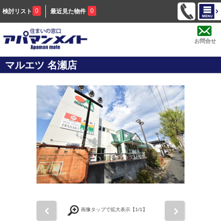
0
0
検討リスト
最近見た物件
お問合せ
マルエツ 名瀬店
前
次
画像タップで拡大表示【
1
/1】