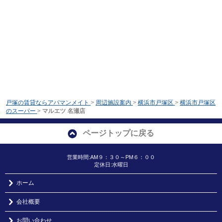
戸塚の賃貸ならアパマンメイト
>
周辺施設案内
>
横浜市戸塚区
>
横浜市戸塚区
のスーパー
>
マルエツ 名瀬店
ページトップに戻る
営業時間:AM９：３０～PM６：００
定休日:水曜日
ホーム
会社概要
お問い合わせ