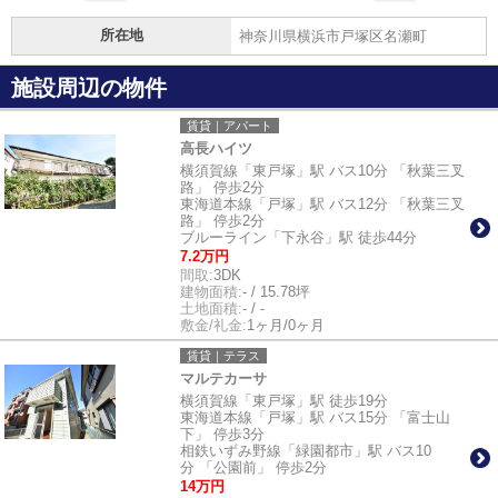
所在地
神奈川県横浜市戸塚区名瀬町
施設周辺の物件
賃貸｜アパート
高長ハイツ
横須賀線「東戸塚」駅 バス10分 「秋葉三叉
路」 停歩2分
東海道本線「戸塚」駅 バス12分 「秋葉三叉
路」 停歩2分
ブルーライン「下永谷」駅 徒歩44分
7.2万円
間取:
3DK
建物面積:
- / 15.78坪
土地面積:
- / -
敷金/礼金:
1ヶ月/0ヶ月
賃貸｜テラス
マルテカーサ
横須賀線「東戸塚」駅 徒歩19分
東海道本線「戸塚」駅 バス15分 「富士山
下」 停歩3分
相鉄いずみ野線「緑園都市」駅 バス10
分 「公園前」 停歩2分
14万円