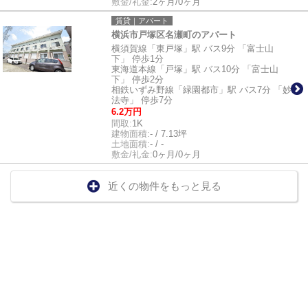
敷金/礼金:
2ヶ月/0ヶ月
賃貸｜アパート
横浜市戸塚区名瀬町のアパート
横須賀線「東戸塚」駅 バス9分 「富士山
下」 停歩1分
東海道本線「戸塚」駅 バス10分 「富士山
下」 停歩2分
相鉄いずみ野線「緑園都市」駅 バス7分 「妙
法寺」 停歩7分
6.2万円
間取:
1K
建物面積:
- / 7.13坪
土地面積:
- / -
敷金/礼金:
0ヶ月/0ヶ月
近くの物件をもっと見る