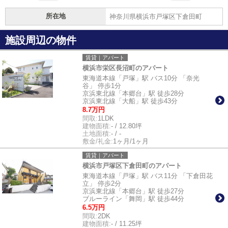
所在地
神奈川県横浜市戸塚区下倉田町
施設周辺の物件
賃貸｜アパート
横浜市栄区長沼町のアパート
東海道本線「戸塚」駅 バス10分 「奈光
谷」 停歩1分
京浜東北線「本郷台」駅 徒歩28分
京浜東北線「大船」駅 徒歩43分
8.7万円
間取:
1LDK
建物面積:
- / 12.80坪
土地面積:
- / -
敷金/礼金:
1ヶ月/1ヶ月
賃貸｜アパート
横浜市戸塚区下倉田町のアパート
東海道本線「戸塚」駅 バス11分 「下倉田花
立」 停歩2分
京浜東北線「本郷台」駅 徒歩27分
ブルーライン「舞岡」駅 徒歩44分
6.5万円
間取:
2DK
建物面積:
- / 11.25坪