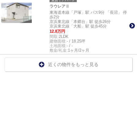
賃貸｜アパート
ラウレアⅡ
東海道本線「戸塚」駅 バス9分 「長沼」 停
歩2分
京浜東北線「本郷台」駅 徒歩26分
京浜東北線「大船」駅 徒歩45分
12.8万円
間取:
2LDK
建物面積:
- / 18.25坪
土地面積:
- / -
敷金/礼金:
1ヶ月/2ヶ月
近くの物件をもっと見る