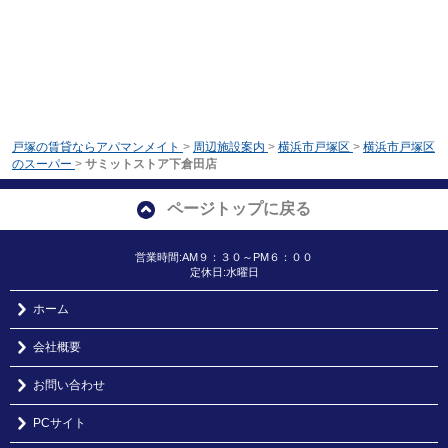
戸塚の賃貸ならアパマンメイト
>
周辺施設案内
>
横浜市戸塚区
>
横浜市戸塚区
のスーパー
>
サミットストア下倉田店
ページトップに戻る
営業時間:AM９：３０～PM６：００
定休日:水曜日
ホーム
会社概要
お問い合わせ
PCサイト