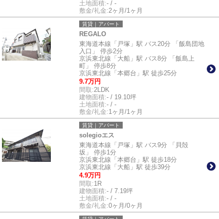
土地面積:
- / -
敷金/礼金:
2ヶ月/1ヶ月
賃貸｜アパート
REGALO
東海道本線「戸塚」駅 バス20分 「飯島団地
入口」 停歩2分
京浜東北線「大船」駅 バス8分 「飯島上
町」 停歩8分
京浜東北線「本郷台」駅 徒歩25分
9.7万円
間取:
2LDK
建物面積:
- / 19.10坪
土地面積:
- / -
敷金/礼金:
1ヶ月/1ヶ月
賃貸｜アパート
solegioエス
東海道本線「戸塚」駅 バス9分 「貝殻
坂」 停歩1分
京浜東北線「本郷台」駅 徒歩18分
京浜東北線「大船」駅 徒歩39分
4.9万円
間取:
1R
建物面積:
- / 7.19坪
土地面積:
- / -
敷金/礼金:
0ヶ月/0ヶ月