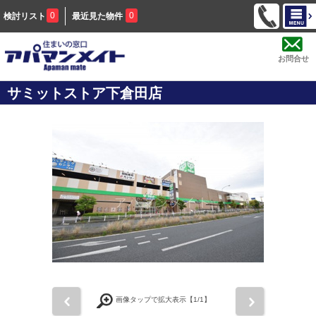
0
0
検討リスト
最近見た物件
お問合せ
サミットストア下倉田店
前
次
画像タップで拡大表示【
1
/1】