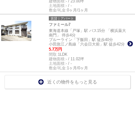
建物面積:
- / 23.00坪
土地面積:
- / -
敷金/礼金:
0ヶ月/1ヶ月
賃貸｜アパート
ファミール7
東海道本線「戸塚」駅 バス15分 「横浜薬大
南門」 停歩4分
ブルーライン「下飯田」駅 徒歩40分
小田急江ノ島線「六会日大前」駅 徒歩42分
5.7万円
間取:
1LDK
建物面積:
- / 11.02坪
土地面積:
- / -
敷金/礼金:
1ヶ月/0ヶ月
近くの物件をもっと見る