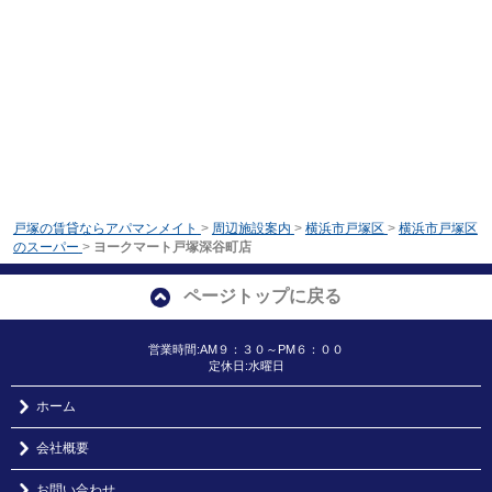
戸塚の賃貸ならアパマンメイト
>
周辺施設案内
>
横浜市戸塚区
>
横浜市戸塚区
のスーパー
>
ヨークマート戸塚深谷町店
ページトップに戻る
営業時間:AM９：３０～PM６：００
定休日:水曜日
ホーム
会社概要
お問い合わせ