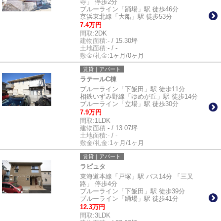
寺」 停歩2分
ブルーライン「踊場」駅 徒歩46分
京浜東北線「大船」駅 徒歩53分
7.4万円
間取:
2DK
建物面積:
- / 15.30坪
土地面積:
- / -
敷金/礼金:
1ヶ月/0ヶ月
賃貸｜アパート
ラテールC棟
ブルーライン「下飯田」駅 徒歩11分
相鉄いずみ野線「ゆめが丘」駅 徒歩14分
ブルーライン「立場」駅 徒歩30分
7.9万円
間取:
1LDK
建物面積:
- / 13.07坪
土地面積:
- / -
敷金/礼金:
1ヶ月/1ヶ月
賃貸｜アパート
ラピュタ
東海道本線「戸塚」駅 バス14分 「三叉
路」 停歩4分
ブルーライン「下飯田」駅 徒歩39分
ブルーライン「踊場」駅 徒歩41分
12.3万円
間取:
3LDK