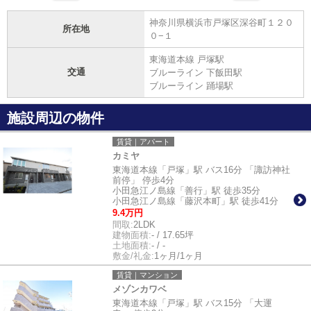
神奈川県横浜市戸塚区深谷町１２０
所在地
０−１
東海道本線 戸塚駅
交通
ブルーライン 下飯田駅
ブルーライン 踊場駅
施設周辺の物件
賃貸｜アパート
カミヤ
東海道本線「戸塚」駅 バス16分 「諏訪神社
前停」 停歩4分
小田急江ノ島線「善行」駅 徒歩35分
小田急江ノ島線「藤沢本町」駅 徒歩41分
9.4万円
間取:
2LDK
建物面積:
- / 17.65坪
土地面積:
- / -
敷金/礼金:
1ヶ月/1ヶ月
賃貸｜マンション
メゾンカワベ
東海道本線「戸塚」駅 バス15分 「大運