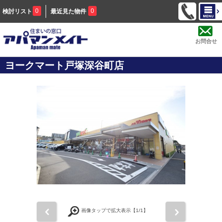
0
0
検討リスト
最近見た物件
お問合せ
ヨークマート戸塚深谷町店
前
次
画像タップで拡大表示【
1
/1】