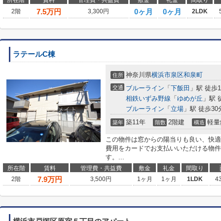
所在階
賃料
管理費・共益費
敷金
礼金
間取り
7.5
万円
0ヶ月
0ヶ月
2階
3,300円
2LDK
ラテールC棟
神奈川県
横浜市泉区
和泉町
住所
交通
ブルーライン
「
下飯田
」駅 徒歩1
相鉄いずみ野線
「
ゆめが丘
」駅 
ブルーライン
「
立場
」駅 徒歩30
築11年
2階建
軽量
築年
階数
構造
この物件は窓からの陽当りも良い、快適
費用をカードでお支払いいただける物件
す。...
所在階
賃料
管理費・共益費
敷金
礼金
間取り
7.9
万円
2階
3,500円
1ヶ月
1ヶ月
1LDK
4