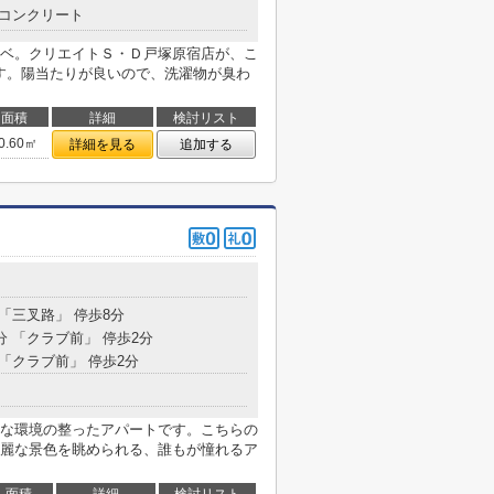
コンクリート
ベ。クリエイトＳ・Ｄ戸塚原宿店が、こ
ます。陽当たりが良いので、洗濯物が臭わ
面積
詳細
検討リスト
0.60㎡
詳細を見る
追加する
 「三叉路」 停歩8分
分 「クラブ前」 停歩2分
 「クラブ前」 停歩2分
な環境の整ったアパートです。こちらの
麗な景色を眺められる、誰もが憧れるア