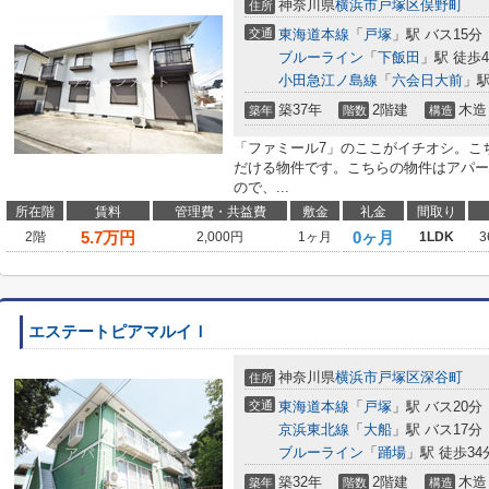
神奈川県
横浜市戸塚区
俣野町
住所
交通
東海道本線
「
戸塚
」駅 バス15分
ブルーライン
「
下飯田
」駅 徒歩4
小田急江ノ島線
「
六会日大前
」駅
築37年
2階建
木造
築年
階数
構造
「ファミール7」のここがイチオシ。こ
だける物件です。こちらの物件はアパー
ので、...
所在階
賃料
管理費・共益費
敷金
礼金
間取り
5.7
万円
0ヶ月
2階
2,000円
1ヶ月
1LDK
3
エステートピアマルイＩ
神奈川県
横浜市戸塚区
深谷町
住所
交通
東海道本線
「
戸塚
」駅 バス20分
京浜東北線
「
大船
」駅 バス17分
ブルーライン
「
踊場
」駅 徒歩34
築32年
2階建
木造
築年
階数
構造