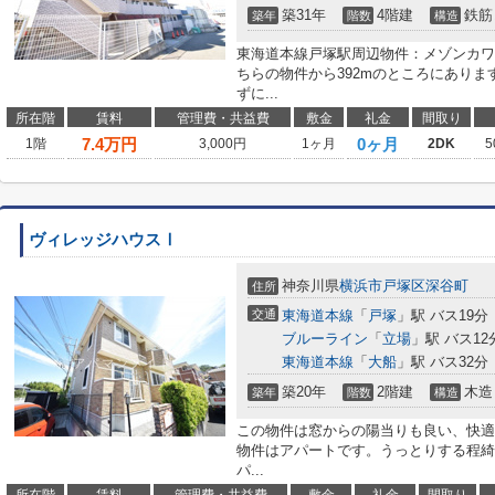
築31年
4階建
鉄筋
築年
階数
構造
東海道本線戸塚駅周辺物件：メゾンカワ
ちらの物件から392mのところにあり
ずに...
所在階
賃料
管理費・共益費
敷金
礼金
間取り
7.4
万円
0ヶ月
1階
3,000円
1ヶ月
2DK
5
ヴィレッジハウスⅠ
神奈川県
横浜市戸塚区
深谷町
住所
交通
東海道本線
「
戸塚
」駅 バス19分
ブルーライン
「
立場
」駅 バス12
東海道本線
「
大船
」駅 バス32分
築20年
2階建
木造
築年
階数
構造
この物件は窓からの陽当りも良い、快適
物件はアパートです。うっとりする程綺
パ...