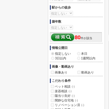
駅からの徒歩
築年数
80
件が該当
情報公開日
指定しない
本日
3日以内
1週間以内
画像・動画あり
画像あり
動画あり
こだわり条件
ペット相談
(-)
楽器相談
(-)
陽当り良好
(-)
閑静な住宅地
(-)
リノベーション済
(-)