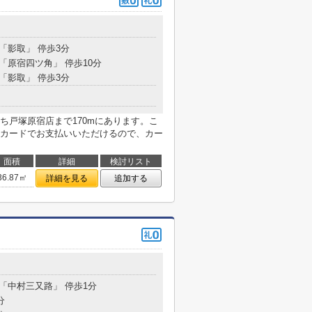
目
 「影取」 停歩3分
 「原宿四ツ角」 停歩10分
 「影取」 停歩3分
ち戸塚原宿店まで170mにあります。こ
カードでお支払いいただけるので、カー
面積
詳細
検討リスト
36.87㎡
詳細を見る
追加する
目
 「中村三又路」 停歩1分
分