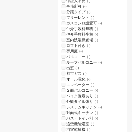
保証人不要
(-)
事務所可
(-)
分譲タイプ
(-)
フリーレント
(-)
ガスコンロ設置可
(-)
仲介手数料無料
(-)
仲介手数料半額
(-)
室内洗濯機置場
(-)
ロフト付き
(-)
専用庭
(-)
バルコニー
(-)
ルーフバルコニー
(-)
出窓
(-)
都市ガス
(-)
オール電化
(-)
エレベーター
(-)
２面バルコニー
(-)
バイク置場あり
(-)
外観タイル張り
(-)
システムキッチン
(-)
対面式キッチン
(-)
バス・トイレ別
(-)
追焚機能浴室
(-)
浴室乾燥機
(-)