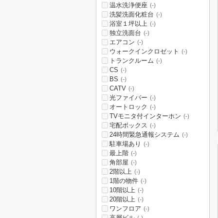
温水洗浄便座
(-)
洗髪洗面化粧台
(-)
浴室１坪以上
(-)
独立洗面台
(-)
エアコン
(-)
ウォークインクロゼット
(-)
トランクルーム
(-)
CS
(-)
BS
(-)
CATV
(-)
光ファイバー
(-)
オートロック
(-)
TVモニタ付インターホン
(-)
宅配ボックス
(-)
24時間緊急通報システム
(-)
駐車場あり
(-)
最上階
(-)
角部屋
(-)
2階以上
(-)
1階の物件
(-)
10階以上
(-)
20階以上
(-)
ワンフロア
(-)
高層ビル