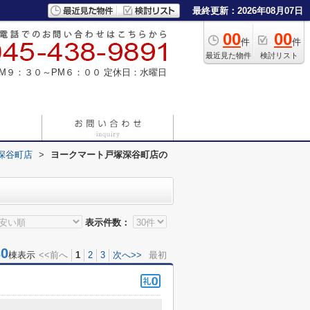
最終更新：2026年08月07日
00
00
件
件
最近見た物件
検討リスト
M９：３０～PM６：００
定休日：水曜日
深谷町店
>
ヨークマート戸塚深谷町店の
表示件数：
0
棟表示
<<前へ
1
2
3
次へ>>
最初