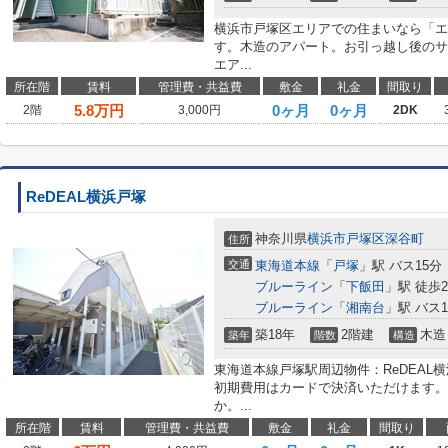
横浜市戸塚区エリアでの住まいなら「エ
す。木造のアパート。お引っ越し後のサ
エア...
所在階
賃料
管理費・共益費
敷金
礼金
間取り
5.8
万円
0ヶ月
0ヶ月
2階
3,000円
2DK
ReDEAL横浜戸塚
神奈川県
横浜市戸塚区
深谷町
住所
交通
東海道本線
「
戸塚
」駅 バス15分
ブルーライン
「
下飯田
」駅 徒歩2
ブルーライン
「
湘南台
」駅 バス
築18年
2階建
木造
築年
階数
構造
東海道本線戸塚駅周辺物件：ReDEAL
初期費用はカードで決済いただけます。
か。...
所在階
賃料
管理費・共益費
敷金
礼金
間取り