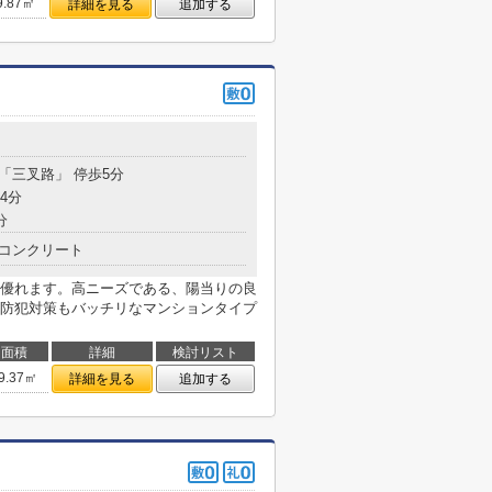
9.87㎡
詳細を見る
追加する
 「三叉路」 停歩5分
4分
分
コンクリート
優れます。高ニーズである、陽当りの良
防犯対策もバッチリなマンションタイプ
面積
詳細
検討リスト
9.37㎡
詳細を見る
追加する