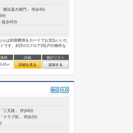
 「横浜薬大南門」 停歩4分
0分
 徒歩42分
ちらは初期費用をカードでお支払いいた
トです。好評の1フロア2住戸の物件な
面積
詳細
検討リスト
6.43㎡
詳細を見る
追加する
 「三叉路」 停歩8分
 「クラブ前」 停歩2分
分