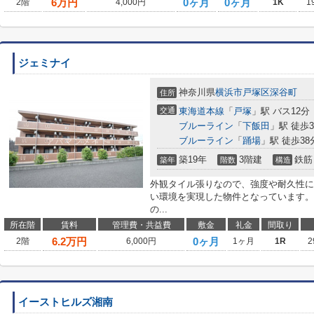
6
万円
0ヶ月
0ヶ月
2階
4,000円
1K
1
ジェミナイ
神奈川県
横浜市戸塚区
深谷町
住所
交通
東海道本線
「
戸塚
」駅 バス12分
ブルーライン
「
下飯田
」駅 徒歩3
ブルーライン
「
踊場
」駅 徒歩38
築19年
3階建
鉄筋
築年
階数
構造
外観タイル張りなので、強度や耐久性に
い環境を実現した物件となっています。
の...
所在階
賃料
管理費・共益費
敷金
礼金
間取り
6.2
万円
0ヶ月
2階
6,000円
1ヶ月
1R
2
イーストヒルズ湘南