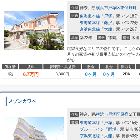
神奈川県
横浜市戸塚区
東俣野町
住所
交通
東海道本線
「
戸塚
」駅 バス18分
東海道本線
「
藤沢
」駅 バス22分
京浜東北線
「
大船
」駅 バス26分
築22年
2階建
木造
築年
階数
構造
眺望良好なエリアの物件です。こちらの
月々の家賃や初期費用支払いのわずらわ
が心...
所在階
賃料
管理費・共益費
敷金
礼金
間取り
6.7
万円
0ヶ月
0ヶ月
1階
3,300円
2DK
メゾンカワベ
神奈川県
横浜市戸塚区
原宿
２丁
住所
交通
東海道本線
「
戸塚
」駅 バス15分
ブルーライン
「
踊場
」駅 徒歩46
京浜東北線
「
大船
」駅 徒歩53分