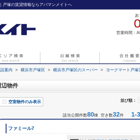
｜戸塚の賃貸情報ならアパマンメイトへ
営業時間：A
施設案内
>
横浜市戸塚区
>
横浜市戸塚区のスーパー
>
ヨークマート戸塚
周辺物件
並び順：
空室物件のみ表示
80
32
1-3
該当公開件数
棟 空き数
件
ファミール7