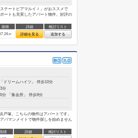
ステートピアマルイＩ」がおススメで
ポートも充実したアパート物件。好評の
面積
詳細
検討リスト
37.26㎡
詳細を見る
追加する
 「ドリームハイツ」 停歩10分
3分
10分 「集会所」 停歩9分
横浜戸塚。こちらの物件はアパートです。
アパマンメイトで物件探しを始めません
面積
詳細
検討リスト