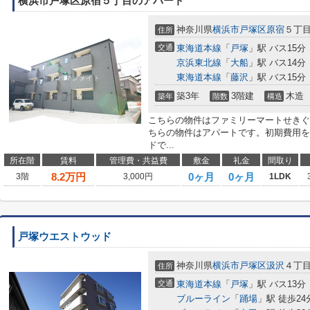
横浜市戸塚区原宿５丁目のアパート
神奈川県
横浜市戸塚区
原宿
５丁
住所
交通
東海道本線
「
戸塚
」駅 バス15分
京浜東北線
「
大船
」駅 バス14分
東海道本線
「
藤沢
」駅 バス15分
築3年
3階建
木造
築年
階数
構造
こちらの物件はファミリーマートせきぐ
ちらの物件はアパートです。初期費用を
ドで...
所在階
賃料
管理費・共益費
敷金
礼金
間取り
8.2
万円
0ヶ月
0ヶ月
3階
3,000円
1LDK
戸塚ウエストウッド
神奈川県
横浜市戸塚区
汲沢
４丁
住所
交通
東海道本線
「
戸塚
」駅 バス13分
ブルーライン
「
踊場
」駅 徒歩24