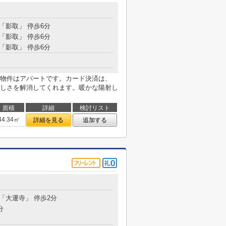
 「影取」 停歩6分
 「影取」 停歩6分
 「影取」 停歩6分
物件はアパートです。カード決済は、
しさを解消してくれます。暖かな陽射し
面積
詳細
検討リスト
44.34㎡
詳細を見る
追加する
目
 「大運寺」 停歩2分
分