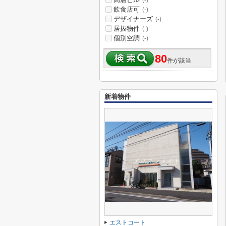
(-)
飲食店可
(-)
デザイナーズ
(-)
居抜物件
(-)
個別空調
(-)
80
件が該当
新着物件
エストコート