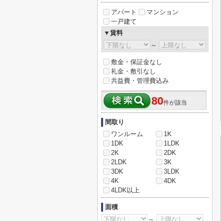
アパート
マンション
一戸建て
▼賃料
～
敷金・保証金なし
礼金・敷引なし
共益費・管理費込み
80
件が該当
間取り
ワンルーム
1K
1DK
1LDK
2K
2DK
2LDK
3K
3DK
3LDK
4K
4DK
4LDK以上
面積
～