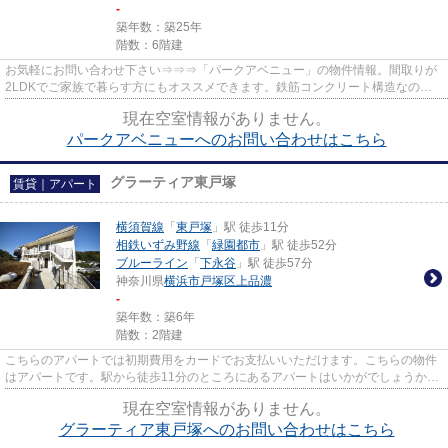
-
築年数：築25年
階数：6階建
お気軽にお問い合わせ下さい⇒⇒⇒「パークアベニュー」の物件情報。間取りが
2LDKでご家族で暮らす方にもオススメできます。鉄筋コンクリート構造なので
震災や火災の際にも信頼性がありま...
現在空室情報がありません。
パークアベニューへのお問い合わせはこちら
グラーティア東戸塚
賃貸｜アパート
横須賀線
「
東戸塚
」駅 徒歩11分
相鉄いずみ野線
「
緑園都市
」駅 徒歩52分
ブルーライン
「
下永谷
」駅 徒歩57分
神奈川県
横浜市戸塚区
上品濃
-
築年数：築6年
階数：2階建
こちらのアパートでは初期費用をカードでお支払いいただけます。こちらの物件
はアパートです。駅から徒歩11分のところにあるアパートはいかがでしょうか。
眺望良好なエリアで魅力的で...
現在空室情報がありません。
グラーティア東戸塚へのお問い合わせはこちら