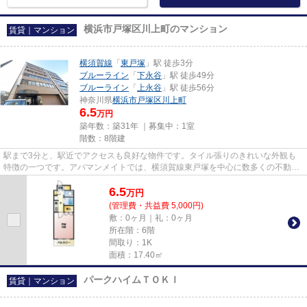
横浜市戸塚区川上町のマンション
賃貸｜マンション
横須賀線
「
東戸塚
」駅 徒歩3分
ブルーライン
「
下永谷
」駅 徒歩49分
ブルーライン
「
上永谷
」駅 徒歩56分
神奈川県
横浜市戸塚区
川上町
6.5
万円
築年数：築31年 ｜募集中：
1室
階数：8階建
駅まで3分と、駅近でアクセスも良好な物件です。タイル張りのきれいな外観も
特徴の一つです。アパマンメイトでは、横須賀線東戸塚を中心に数多くの不動産
情報を取り扱っております。駅...
6.5
万
円
(管理費・共益費 5,000円)
敷：0ヶ月｜礼：0ヶ月
所在階：6階
間取り：1K
面積：17.40㎡
パークハイムＴＯＫＩ
賃貸｜マンション