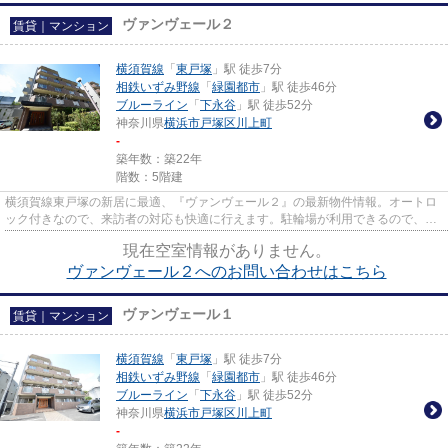
ヴァンヴェール２
賃貸｜マンション
横須賀線
「
東戸塚
」駅 徒歩7分
相鉄いずみ野線
「
緑園都市
」駅 徒歩46分
ブルーライン
「
下永谷
」駅 徒歩52分
神奈川県
横浜市戸塚区
川上町
-
築年数：築22年
階数：5階建
横須賀線東戸塚の新居に最適、『ヴァンヴェール２』の最新物件情報。オートロ
ック付きなので、来訪者の対応も快適に行えます。駐輪場が利用できるので、自
転車の置き場所に困りません...
現在空室情報がありません。
ヴァンヴェール２へのお問い合わせはこちら
ヴァンヴェール１
賃貸｜マンション
横須賀線
「
東戸塚
」駅 徒歩7分
相鉄いずみ野線
「
緑園都市
」駅 徒歩46分
ブルーライン
「
下永谷
」駅 徒歩52分
神奈川県
横浜市戸塚区
川上町
-