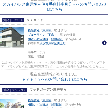
スカイパレス東戸塚～仲介手数料半月分～へのお問い合わせ
はこちら
ｅｖｅｒｙ
賃貸｜アパート
横須賀線
「
東戸塚
」駅 徒歩5分
ブルーライン
「
下永谷
」駅 徒歩48分
相鉄いずみ野線
「
緑園都市
」駅 徒歩48分
神奈川県
横浜市戸塚区
川上町
-
築年数：予定
階数：3階建
こだわりポイント満載のｅｖｅｒｙ。薬や日用品を買うのに便利なドラッグスト
ア「ドラッグセイムス東戸塚駅前店」が、こちらの物件から197mのところにあ
ります。カード決済で手元にお...
現在空室情報がありません。
ｅｖｅｒｙへのお問い合わせはこちら
ウッドガーデン東戸塚Ａ
賃貸｜マンション
横須賀線
「
東戸塚
」駅 徒歩9分
相鉄いずみ野線
「
緑園都市
」駅 徒歩47分