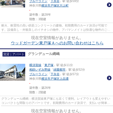
ブルーライン
「
下永谷
」駅 徒歩59分
神奈川県
横浜市戸塚区
川上町
-
築年数：築28年
階数：3階建
耐火、耐震性の高い鉄筋コンクリートの建物。初期費用のカード決済が可能で
す。設備良し・外観良しのイチオシの物件。アパマンメイトは快適な物件のご紹
介をいたします。横浜市戸塚区...
現在空室情報がありません。
ウッドガーデン東戸塚Ａへのお問い合わせはこちら
グランデュール縄嶋
賃貸｜アパート
横須賀線
「
東戸塚
」駅 徒歩11分
相鉄いずみ野線
「
緑園都市
」駅 徒歩52分
ブルーライン
「
下永谷
」駅 徒歩57分
神奈川県
横浜市戸塚区
上品濃
-
築年数：築26年
階数：2階建
グランデュール縄嶋：横須賀線東戸塚にも近くて便利。レイアウトも変えやすい
コンパクトな間取りのアパートです。初期費用のカード決済で、支払いが簡単・
便利。多くの方が物件を選ぶ...
現在空室情報がありません。