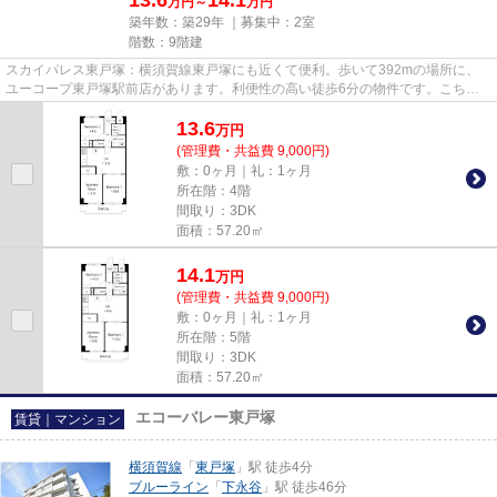
13.6
14.1
万円～
万円
築年数：築29年 ｜募集中：
2室
階数：9階建
スカイパレス東戸塚：横須賀線東戸塚にも近くて便利。歩いて392mの場所に、
ユーコープ東戸塚駅前店があります。利便性の高い徒歩6分の物件です。こちら
はマンションタイプになります。...
13.6
万
円
(管理費・共益費 9,000円)
敷：0ヶ月｜礼：1ヶ月
所在階：4階
間取り：3DK
面積：57.20㎡
14.1
万
円
(管理費・共益費 9,000円)
敷：0ヶ月｜礼：1ヶ月
所在階：5階
間取り：3DK
面積：57.20㎡
エコーバレー東戸塚
賃貸｜マンション
横須賀線
「
東戸塚
」駅 徒歩4分
ブルーライン
「
下永谷
」駅 徒歩46分