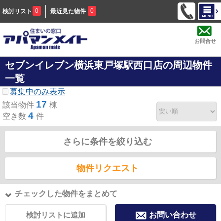
0
0
検討リスト
最近見た物件
お問合せ
セブンイレブン横浜東戸塚駅西口店の周辺物件
一覧
募集中のみ表示
17
該当物件
棟
4
空き数
件
さらに条件を絞り込む
物件リクエスト
チェックした物件をまとめて
検討リストに追加
お問い合わせ