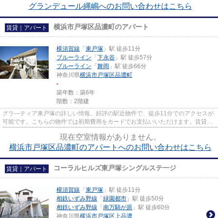
グランデュール縄嶋へのお問い合わせはこちら
横浜市戸塚区品濃町のアパート
賃貸｜アパート
横須賀線
「
東戸塚
」駅 徒歩11分
ブルーライン
「
下永谷
」駅 徒歩57分
ブルーライン
「
舞岡
」駅 徒歩66分
神奈川県
横浜市戸塚区
品濃町
-
築年数：築6年
階数：2階建
グラ―ティア東戸塚の詳しい情報。好評の駅近物件で、徒歩11分でのアクセスが
可能です。こちらの物件では初期費用をカードでお支払いいただけます。賃貸情
報をスムーズに集めたい方は、...
現在空室情報がありません。
横浜市戸塚区品濃町のアパートへのお問い合わせはこちら
コーラルヒルズ東戸塚シングルステ一ジ
賃貸｜アパート
横須賀線
「
東戸塚
」駅 徒歩11分
相鉄いずみ野線
「
緑園都市
」駅 徒歩50分
相鉄いずみ野線
「
南万騎が原
」駅 徒歩60分
神奈川県
横浜市戸塚区
上品濃