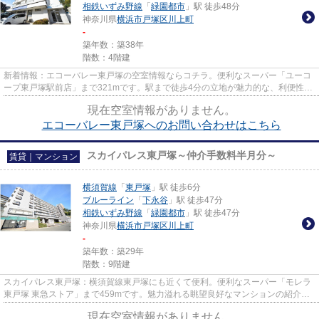
相鉄いずみ野線
「
緑園都市
」駅 徒歩48分
神奈川県
横浜市戸塚区
川上町
-
築年数：築38年
階数：4階建
新着情報：エコーバレー東戸塚の空室情報ならコチラ。便利なスーパー「ユーコ
ープ東戸塚駅前店」まで321mです。駅まで徒歩4分の立地が魅力的な、利便性の
高い物件です。眺望良好なマン...
現在空室情報がありません。
エコーバレー東戸塚へのお問い合わせはこちら
スカイパレス東戸塚～仲介手数料半月分～
賃貸｜マンション
横須賀線
「
東戸塚
」駅 徒歩6分
ブルーライン
「
下永谷
」駅 徒歩47分
相鉄いずみ野線
「
緑園都市
」駅 徒歩47分
神奈川県
横浜市戸塚区
川上町
-
築年数：築29年
階数：9階建
スカイパレス東戸塚：横須賀線東戸塚にも近くて便利。便利なスーパー「モレラ
東戸塚 東急ストア」まで459mです。魅力溢れる眺望良好なマンションの紹介は
こちらです、リラックスタイム...
現在空室情報がありません。