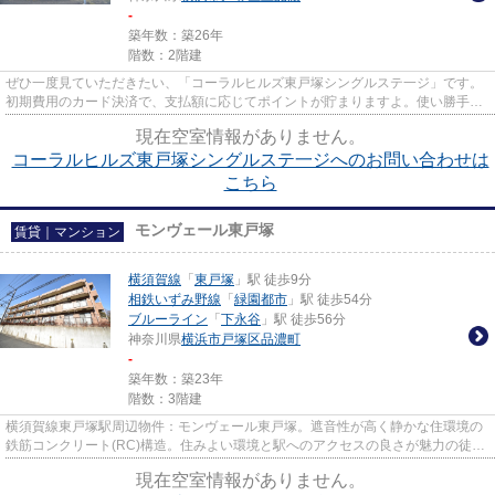
-
築年数：築26年
階数：2階建
ぜひ一度見ていただきたい、「コーラルヒルズ東戸塚シングルステ一ジ」です。
初期費用のカード決済で、支払額に応じてポイントが貯まりますよ。使い勝手の
良いアパートでイチオシの物...
現在空室情報がありません。
コーラルヒルズ東戸塚シングルステ一ジへのお問い合わせは
こちら
モンヴェール東戸塚
賃貸｜マンション
横須賀線
「
東戸塚
」駅 徒歩9分
相鉄いずみ野線
「
緑園都市
」駅 徒歩54分
ブルーライン
「
下永谷
」駅 徒歩56分
神奈川県
横浜市戸塚区
品濃町
-
築年数：築23年
階数：3階建
横須賀線東戸塚駅周辺物件：モンヴェール東戸塚。遮音性が高く静かな住環境の
鉄筋コンクリート(RC)構造。住みよい環境と駅へのアクセスの良さが魅力の徒歩
9分の物件。設備良し・外観良...
現在空室情報がありません。