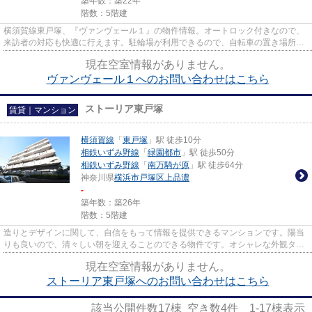
築年数：築22年
階数：5階建
横須賀線東戸塚、『ヴァンヴェール１』の物件情報。オートロック付きなので、
来訪者の対応も快適に行えます。駐輪場が利用できるので、自転車の置き場所に
困りません。交通で不便を感...
現在空室情報がありません。
ヴァンヴェール１へのお問い合わせはこちら
ストーリア東戸塚
賃貸｜マンション
横須賀線
「
東戸塚
」駅 徒歩10分
相鉄いずみ野線
「
緑園都市
」駅 徒歩50分
相鉄いずみ野線
「
南万騎が原
」駅 徒歩64分
神奈川県
横浜市戸塚区
上品濃
-
築年数：築26年
階数：5階建
造りとデザインに関して、自信をもって情報を提供できるマンションです。陽当
りも良いので、清々しい朝を迎えることのできる物件です。オシャレな外観タイ
ル張りは、とてもニーズが高...
現在空室情報がありません。
ストーリア東戸塚へのお問い合わせはこちら
該当公開件数
17
棟 空き数
4
件
1-17
棟表示