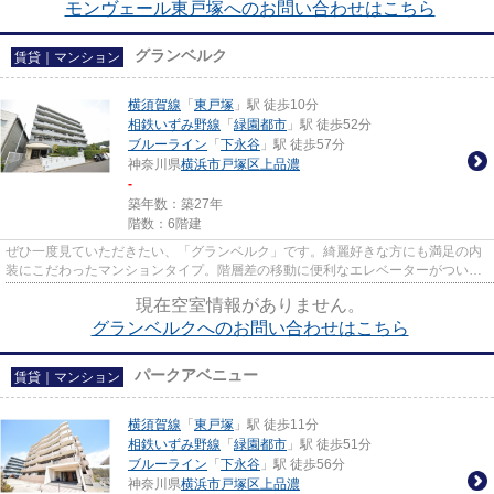
モンヴェール東戸塚へのお問い合わせはこちら
グランベルク
賃貸｜マンション
横須賀線
「
東戸塚
」駅 徒歩10分
相鉄いずみ野線
「
緑園都市
」駅 徒歩52分
ブルーライン
「
下永谷
」駅 徒歩57分
神奈川県
横浜市戸塚区
上品濃
-
築年数：築27年
階数：6階建
ぜひ一度見ていただきたい、「グランベルク」です。綺麗好きな方にも満足の内
装にこだわったマンションタイプ。階層差の移動に便利なエレベーターがついて
います。移動の多い方に嬉し...
現在空室情報がありません。
グランベルクへのお問い合わせはこちら
パークアベニュー
賃貸｜マンション
横須賀線
「
東戸塚
」駅 徒歩11分
相鉄いずみ野線
「
緑園都市
」駅 徒歩51分
ブルーライン
「
下永谷
」駅 徒歩56分
神奈川県
横浜市戸塚区
上品濃