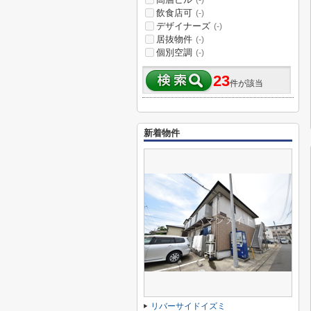
(-)
飲食店可
(-)
デザイナーズ
(-)
居抜物件
(-)
個別空調
(-)
23
件が該当
新着物件
リバーサイドイズミ