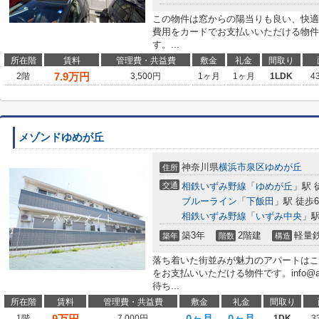
この物件は窓からの陽当りも良い、快適
費用をカードでお支払いいただける物件
す。...
所在階
賃料
管理費・共益費
敷金
礼金
間取り
7.9
万円
2階
3,500円
1ヶ月
1ヶ月
1LDK
4
メゾンドゆめが丘
神奈川県
横浜市泉区
ゆめが丘
住所
交通
相鉄いずみ野線
「
ゆめが丘
」駅 
ブルーライン
「
下飯田
」駅 徒歩
相鉄いずみ野線
「
いずみ中央
」駅
築3年
2階建
軽量
築年
階数
構造
落ち着いた街並みが魅力のアパートはこ
をお支払いいただける物件です。info@apa
待ち...
所在階
賃料
管理費・共益費
敷金
礼金
間取り
9
万円
0ヶ月
0ヶ月
1階
7,000円
1DK
3