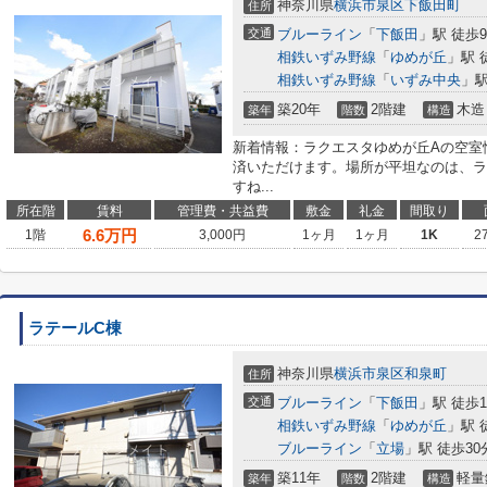
神奈川県
横浜市泉区
下飯田町
住所
交通
ブルーライン
「
下飯田
」駅 徒歩
相鉄いずみ野線
「
ゆめが丘
」駅 
相鉄いずみ野線
「
いずみ中央
」駅
築20年
2階建
木造
築年
階数
構造
新着情報：ラクエスタゆめが丘Aの空室
済いただけます。場所が平坦なのは、ラ
すね...
所在階
賃料
管理費・共益費
敷金
礼金
間取り
6.6
万円
1階
3,000円
1ヶ月
1ヶ月
1K
2
ラテールC棟
神奈川県
横浜市泉区
和泉町
住所
交通
ブルーライン
「
下飯田
」駅 徒歩1
相鉄いずみ野線
「
ゆめが丘
」駅 
ブルーライン
「
立場
」駅 徒歩30
築11年
2階建
軽量
築年
階数
構造