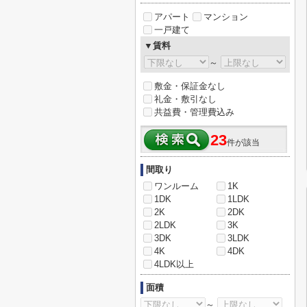
アパート
マンション
一戸建て
▼賃料
～
敷金・保証金なし
礼金・敷引なし
共益費・管理費込み
23
件が該当
間取り
ワンルーム
1K
1DK
1LDK
2K
2DK
2LDK
3K
3DK
3LDK
4K
4DK
4LDK以上
面積
～