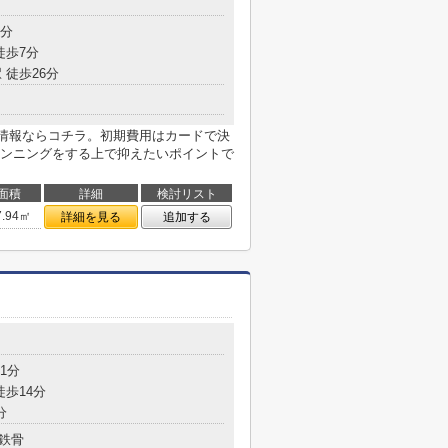
9分
徒歩7分
 徒歩26分
情報ならコチラ。初期費用はカードで決
ンニングをする上で抑えたいポイントで
面積
詳細
検討リスト
7.94㎡
詳細を見る
追加する
1分
徒歩14分
分
鉄骨