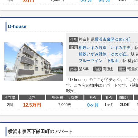
D-house
神奈川県
横浜市泉区
ゆめが丘
住所
交通
相鉄いずみ野線
「
いずみ中央
」駅
相鉄いずみ野線
「
ゆめが丘
」駅 
ブルーライン
「
下飯田
」駅 徒歩1
築5年
3階建
軽量
築年
階数
構造
「D-house」のここがイチオシ。こち
す。こちらの物件はアパートです。根強
8分に...
所在階
賃料
管理費・共益費
敷金
礼金
間取り
12.5
万円
0ヶ月
2階
7,000円
1ヶ月
2LDK
横浜市泉区下飯田町のアパート