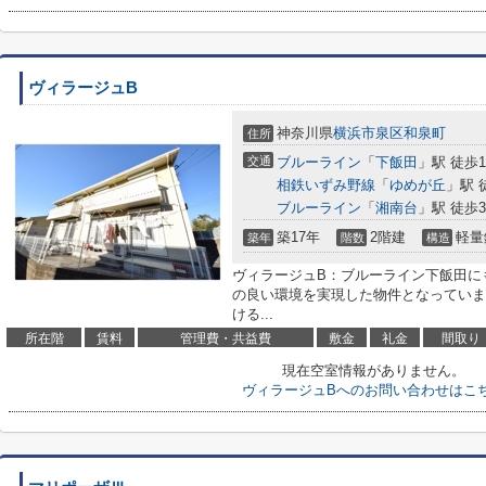
ヴィラージュB
神奈川県
横浜市泉区
和泉町
住所
交通
ブルーライン
「
下飯田
」駅 徒歩1
相鉄いずみ野線
「
ゆめが丘
」駅 
ブルーライン
「
湘南台
」駅 徒歩3
築17年
2階建
軽量
築年
階数
構造
ヴィラージュB：ブルーライン下飯田に
の良い環境を実現した物件となっていま
ける...
所在階
賃料
管理費・共益費
敷金
礼金
間取り
現在空室情報がありません。
ヴィラージュBへのお問い合わせはこ