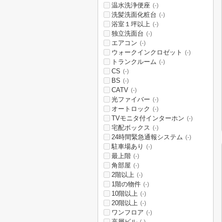
温水洗浄便座
(-)
洗髪洗面化粧台
(-)
浴室１坪以上
(-)
独立洗面台
(-)
エアコン
(-)
ウォークインクロゼット
(-)
トランクルーム
(-)
CS
(-)
BS
(-)
CATV
(-)
光ファイバー
(-)
オートロック
(-)
TVモニタ付インターホン
(-)
宅配ボックス
(-)
24時間緊急通報システム
(-)
駐車場あり
(-)
最上階
(-)
角部屋
(-)
2階以上
(-)
1階の物件
(-)
10階以上
(-)
20階以上
(-)
ワンフロア
(-)
高層ビル