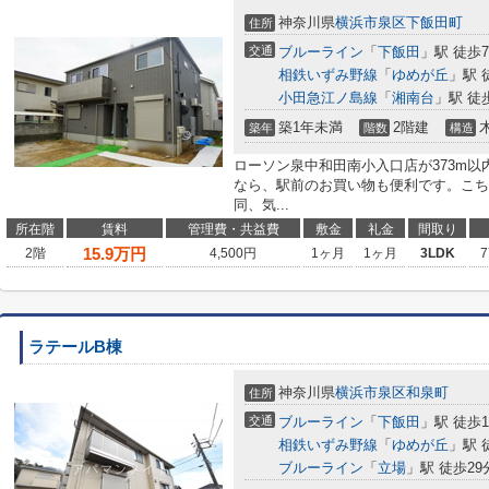
神奈川県
横浜市泉区
下飯田町
住所
交通
ブルーライン
「
下飯田
」駅 徒歩
相鉄いずみ野線
「
ゆめが丘
」駅 
小田急江ノ島線
「
湘南台
」駅 徒
築1年未満
2階建
築年
階数
構造
ローソン泉中和田南小入口店が373m以
なら、駅前のお買い物も便利です。こち
同、気...
所在階
賃料
管理費・共益費
敷金
礼金
間取り
15.9
万円
2階
4,500円
1ヶ月
1ヶ月
3LDK
7
ラテールB棟
神奈川県
横浜市泉区
和泉町
住所
交通
ブルーライン
「
下飯田
」駅 徒歩1
相鉄いずみ野線
「
ゆめが丘
」駅 
ブルーライン
「
立場
」駅 徒歩29