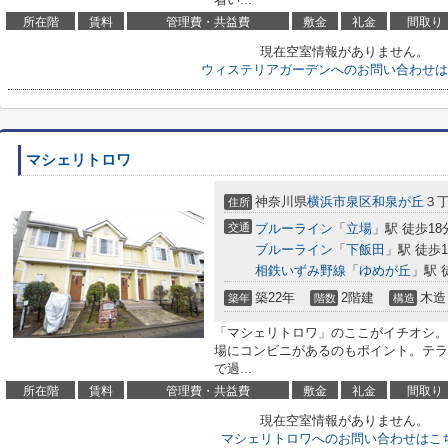
所在階
賃料
管理費・共益費
敷金
礼金
間取り
現在空室情報がありません。
ウィステリアガーデンへのお問い合わせは
マシェリトロワ
神奈川県
横浜市泉区
和泉が丘
３
住所
交通
ブルーライン
「
立場
」駅 徒歩18
ブルーライン
「
下飯田
」駅 徒歩1
相鉄いずみ野線
「
ゆめが丘
」駅 
築22年
2階建
木造
築年
階数
構造
「マシェリトロワ」のここがイチオシ。
場にコンビニがあるのもポイント。テラ
で過...
所在階
賃料
管理費・共益費
敷金
礼金
間取り
現在空室情報がありません。
マシェリトロワへのお問い合わせはこ