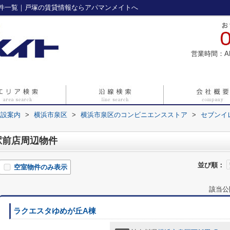
件一覧｜戸塚の賃貸情報ならアパマンメイトへ
営業時間：A
施設案内
>
横浜市泉区
>
横浜市泉区のコンビニエンスストア
>
セブンイ
駅前店周辺物件
並び順：
空室物件のみ表示
該当公
ラクエスタゆめが丘A棟