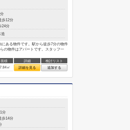
7分
徒歩12分
歩24分
木造
内にある物件です。駅から徒歩7分の物件
らの物件はアパートです。スタッフ一
面積
詳細
検討リスト
7.84㎡
詳細を見る
追加する
1分
徒歩14分
分