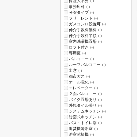
保証人不要
(-)
事務所可
(-)
分譲タイプ
(-)
フリーレント
(-)
ガスコンロ設置可
(-)
仲介手数料無料
(-)
仲介手数料半額
(-)
室内洗濯機置場
(-)
ロフト付き
(-)
専用庭
(-)
バルコニー
(-)
ルーフバルコニー
(-)
出窓
(-)
都市ガス
(-)
オール電化
(-)
エレベーター
(-)
２面バルコニー
(-)
バイク置場あり
(-)
外観タイル張り
(-)
システムキッチン
(-)
対面式キッチン
(-)
バス・トイレ別
(-)
追焚機能浴室
(-)
浴室乾燥機
(-)