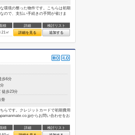
な環境の整った物件です。こちらは初期
なので、支払い手続きの手間が省けま
面積
詳細
検討リスト
3.21㎡
詳細を見る
追加する
徒歩6分
6分
 徒歩23分
鉄骨
ちらです。クレジットカードで初期費用
manmate.co.jpからお問い合わせをお
面積
詳細
検討リスト
3.60㎡