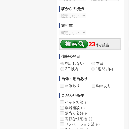
駅からの徒歩
築年数
23
件が該当
情報公開日
指定しない
本日
3日以内
1週間以内
画像・動画あり
画像あり
動画あり
こだわり条件
ペット相談
(-)
楽器相談
(-)
陽当り良好
(-)
閑静な住宅地
(-)
リノベーション済
(-)