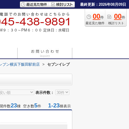
最終更新：2026年08月09日
00
00
件
件
最近見た物件
検討リスト
M９：３０～PM６：００
定休日：水曜日
レブン横浜下飯田駅前店
>
セブンイレブ
表示件数：
23
5
1-23
開件数
棟 空き数
件
棟表示