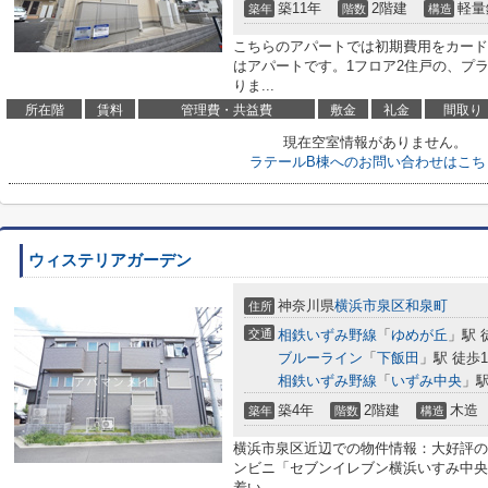
築11年
2階建
軽量
築年
階数
構造
こちらのアパートでは初期費用をカード
はアパートです。1フロア2住戸の、プ
りま...
所在階
賃料
管理費・共益費
敷金
礼金
間取り
現在空室情報がありません。
ラテールB棟へのお問い合わせはこち
ウィステリアガーデン
神奈川県
横浜市泉区
和泉町
住所
交通
相鉄いずみ野線
「
ゆめが丘
」駅 
ブルーライン
「
下飯田
」駅 徒歩1
相鉄いずみ野線
「
いずみ中央
」駅
築4年
2階建
木造
築年
階数
構造
横浜市泉区近辺での物件情報：大好評の
ンビニ「セブンイレブン横浜いすみ中央
着い...