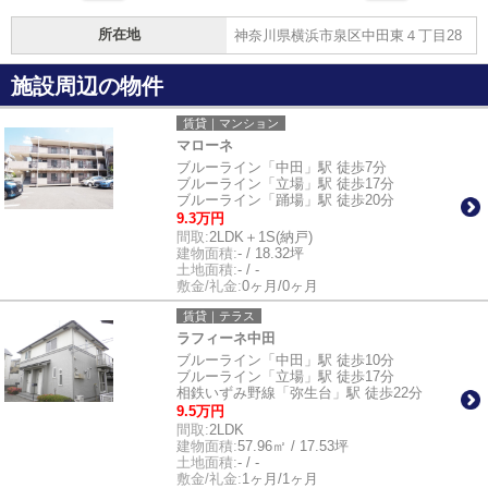
所在地
神奈川県横浜市泉区中田東４丁目28
施設周辺の物件
賃貸｜マンション
マローネ
ブルーライン「中田」駅 徒歩7分
ブルーライン「立場」駅 徒歩17分
ブルーライン「踊場」駅 徒歩20分
9.3万円
間取:
2LDK＋1S(納戸)
建物面積:
- / 18.32坪
土地面積:
- / -
敷金/礼金:
0ヶ月/0ヶ月
賃貸｜テラス
ラフィーネ中田
ブルーライン「中田」駅 徒歩10分
ブルーライン「立場」駅 徒歩17分
相鉄いずみ野線「弥生台」駅 徒歩22分
9.5万円
間取:
2LDK
建物面積:
57.96㎡ / 17.53坪
土地面積:
- / -
敷金/礼金:
1ヶ月/1ヶ月