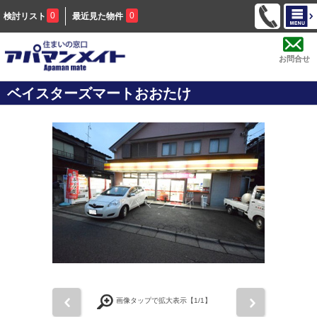
0
0
検討リスト
最近見た物件
お問合せ
ベイスターズマートおおたけ
前
次
画像タップで拡大表示【
1
/1】