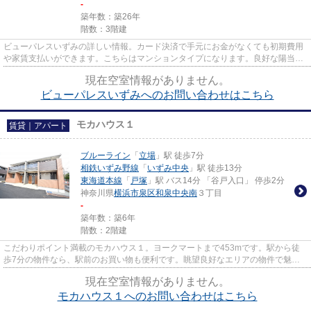
-
築年数：築26年
階数：3階建
ビューパレスいずみの詳しい情報。カード決済で手元にお金がなくても初期費用
や家賃支払いができます。こちらはマンションタイプになります。良好な陽当り
が好評の、魅力溢れる一押し...
現在空室情報がありません。
ビューパレスいずみへのお問い合わせはこちら
モカハウス１
賃貸｜アパート
ブルーライン
「
立場
」駅 徒歩7分
相鉄いずみ野線
「
いずみ中央
」駅 徒歩13分
東海道本線
「
戸塚
」駅 バス14分 「谷戸入口」 停歩2分
神奈川県
横浜市泉区
和泉中央南
３丁目
-
築年数：築6年
階数：2階建
こだわりポイント満載のモカハウス１。ヨークマートまで453mです。駅から徒
歩7分の物件なら、駅前のお買い物も便利です。眺望良好なエリアの物件で魅力
的です。横浜市泉区に位置するブ...
現在空室情報がありません。
モカハウス１へのお問い合わせはこちら