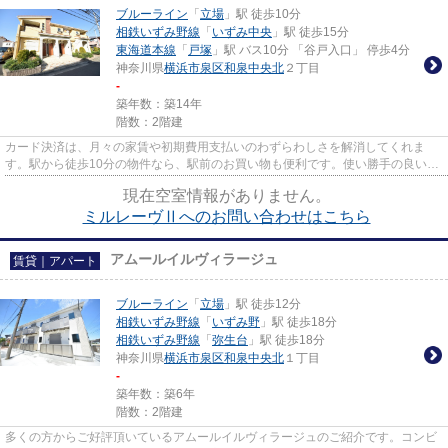
ブルーライン
「
立場
」駅 徒歩10分
相鉄いずみ野線
「
いずみ中央
」駅 徒歩15分
東海道本線
「
戸塚
」駅 バス10分 「谷戸入口」 停歩4分
神奈川県
横浜市泉区
和泉中央北
２丁目
-
築年数：築14年
階数：2階建
カード決済は、月々の家賃や初期費用支払いのわずらわしさを解消してくれま
す。駅から徒歩10分の物件なら、駅前のお買い物も便利です。使い勝手の良いア
パートでイチオシの物件です。...
現在空室情報がありません。
ミルレーヴⅡへのお問い合わせはこちら
アムールイルヴィラージュ
賃貸｜アパート
ブルーライン
「
立場
」駅 徒歩12分
相鉄いずみ野線
「
いずみ野
」駅 徒歩18分
相鉄いずみ野線
「
弥生台
」駅 徒歩18分
神奈川県
横浜市泉区
和泉中央北
１丁目
-
築年数：築6年
階数：2階建
多くの方からご好評頂いているアムールイルヴィラージュのご紹介です。コンビ