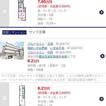
7.95
万
円
(管理費・共益費 3,500円)
敷：0ヶ月｜礼：2ヶ月
所在階：1階
間取り：1K
面積：32.68㎡
ヴィラ立場
賃貸｜マンション
ブルーライン
「
立場
」駅 徒歩7分
相鉄いずみ野線
「
いずみ中央
」駅 徒歩13分
ブルーライン
「
中田
」駅 徒歩19分
神奈川県
横浜市泉区
和泉中央南
２丁目
8.2
万円
築年数：築3年 ｜募集中：
1室
階数：4階建
ヴィラ立場：ブルーライン立場駅にも近くて便利。こちらの物件は最寄りのスー
パー「イトーヨーカドー」が454m以内にあります。魅力的な駅近の物件で、駅
まで徒歩7分です。こちらの物件...
8.2
万
円
(管理費・共益費 3,000円)
敷：0ヶ月｜礼：1ヶ月
所在階：3階
間取り：1K