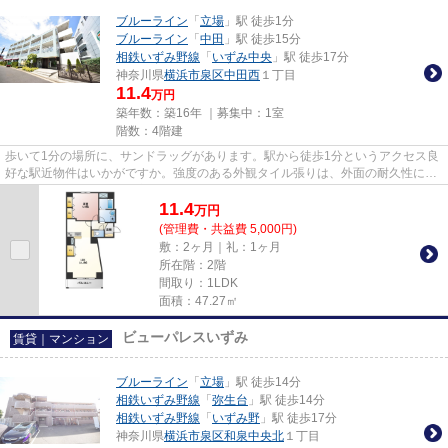
ブルーライン
「
立場
」駅 徒歩1分
ブルーライン
「
中田
」駅 徒歩15分
相鉄いずみ野線
「
いずみ中央
」駅 徒歩17分
神奈川県
横浜市泉区
中田西
１丁目
11.4
万円
築年数：築16年 ｜募集中：
1室
階数：4階建
歩いて1分の場所に、サンドラッグがあります。駅から徒歩1分というアクセス良
好な駅近物件はいかがですか。強度のある外観タイル張りは、外面の耐久性にも
優れます。興味を持った方は...
11.4
万
円
(管理費・共益費 5,000円)
敷：2ヶ月｜礼：1ヶ月
所在階：2階
間取り：1LDK
面積：47.27㎡
ビューパレスいずみ
賃貸｜マンション
ブルーライン
「
立場
」駅 徒歩14分
相鉄いずみ野線
「
弥生台
」駅 徒歩14分
相鉄いずみ野線
「
いずみ野
」駅 徒歩17分
神奈川県
横浜市泉区
和泉中央北
１丁目