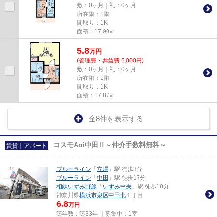
敷：0ヶ月｜礼：0ヶ月
所在階：1階
間取り：1K
面積：17.90㎡
5.8
万
円
(管理費・共益費 5,000円)
敷：0ヶ月｜礼：0ヶ月
所在階：1階
間取り：1K
面積：17.87㎡
全8件を表示する
コスモAoi中田Ⅱ～仲介手数料無料～
賃貸｜アパート
ブルーライン
「
立場
」駅 徒歩3分
ブルーライン
「
中田
」駅 徒歩17分
相鉄いずみ野線
「
いずみ中央
」駅 徒歩18分
神奈川県
横浜市泉区
中田北
１丁目
6.8
万円
築年数：築33年 ｜募集中：
1室