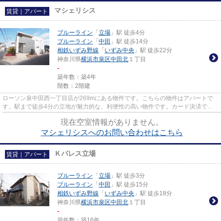
マシェリシス
賃貸｜アパート
ブルーライン
「
立場
」駅 徒歩4分
ブルーライン
「
中田
」駅 徒歩14分
相鉄いずみ野線
「
いずみ中央
」駅 徒歩22分
神奈川県
横浜市泉区
中田北
１丁目
-
築年数：築4年
階数：2階建
ローソン泉中田西一丁目店が269mにある物件です。こちらの物件はアパートで
す。駅まで徒歩4分の立地が魅力的な、利便性の高い物件です。カード決済で手
元にお金がなくても初期費用や家...
現在空室情報がありません。
マシェリシスへのお問い合わせはこちら
Ｋパレス立場
賃貸｜アパート
ブルーライン
「
立場
」駅 徒歩3分
ブルーライン
「
中田
」駅 徒歩15分
相鉄いずみ野線
「
いずみ中央
」駅 徒歩18分
神奈川県
横浜市泉区
中田北
１丁目
-
築年数：築16年