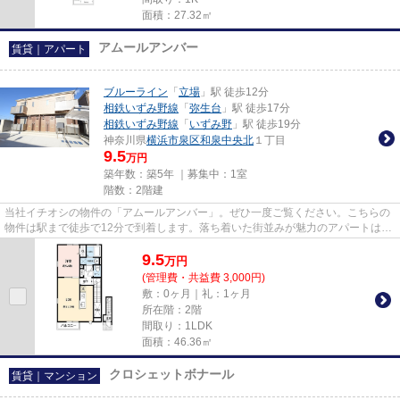
面積：27.32㎡
アムールアンバー
賃貸｜アパート
ブルーライン
「
立場
」駅 徒歩12分
相鉄いずみ野線
「
弥生台
」駅 徒歩17分
相鉄いずみ野線
「
いずみ野
」駅 徒歩19分
神奈川県
横浜市泉区
和泉中央北
１丁目
9.5
万円
築年数：築5年 ｜募集中：
1室
階数：2階建
当社イチオシの物件の「アムールアンバー」。ぜひ一度ご覧ください。こちらの
物件は駅まで徒歩で12分で到着します。落ち着いた街並みが魅力のアパートはこ
ちらです。初期費用カード決...
9.5
万
円
(管理費・共益費 3,000円)
敷：0ヶ月｜礼：1ヶ月
所在階：2階
間取り：1LDK
面積：46.36㎡
クロシェットボナール
賃貸｜マンション