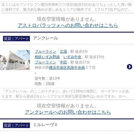
近くにはセブンイレブン横浜和泉町三ツ俣店(徒歩5分)がありちょっとした買い物
に便利です。魅力的な眺めが楽しめるエリアの物件です。1フロア2住戸なので、
風通しも良く快適な環境とな...
現在空室情報がありません。
アストロパラッツォへのお問い合わせはこちら
アンクレール
賃貸｜アパート
ブルーライン
「
立場
」駅 徒歩2分
相鉄いずみ野線
「
いずみ中央
」駅 徒歩15分
ブルーライン
「
中田
」駅 徒歩17分
神奈川県
横浜市泉区
和泉中央南
２丁目
-
築年数：築13年
階数：2階建
「アンクレール」のここがイチオシ。歩いて139mの場所に、ヨークマートがあ
ります。駅から徒歩2分というアクセス良好な駅近物件はいかがですか。カード
決済は、月々の家賃や初期費用支...
現在空室情報がありません。
アンクレールへのお問い合わせはこちら
ミルレーヴⅡ
賃貸｜アパート