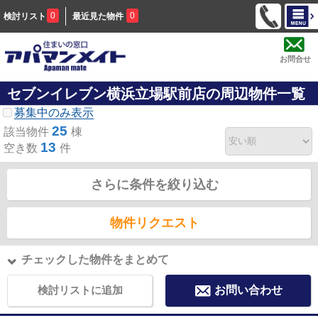
0
0
検討リスト
最近見た物件
お問合せ
セブンイレブン横浜立場駅前店の周辺物件一覧
募集中のみ表示
25
該当物件
棟
13
空き数
件
さらに条件を絞り込む
物件リクエスト
チェックした物件をまとめて
検討リストに追加
お問い合わせ