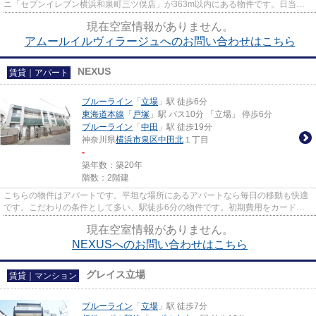
ニ「セブンイレブン横浜和泉町三ツ俣店」が363m以内にある物件です。日当た
りの良いアパートです。使い勝...
現在空室情報がありません。
アムールイルヴィラージュへのお問い合わせはこちら
NEXUS
賃貸｜アパート
ブルーライン
「
立場
」駅 徒歩6分
東海道本線
「
戸塚
」駅 バス10分 「立場」 停歩6分
ブルーライン
「
中田
」駅 徒歩19分
神奈川県
横浜市泉区
中田北
１丁目
-
築年数：築20年
階数：2階建
こちらの物件はアパートです。平坦な場所にあるアパートなら毎日の移動も快適
です。こだわりの条件として多い、駅徒歩6分の物件です。初期費用をカードで
お支払いいただけるので、カー...
現在空室情報がありません。
NEXUSへのお問い合わせはこちら
グレイス立場
賃貸｜マンション
ブルーライン
「
立場
」駅 徒歩7分