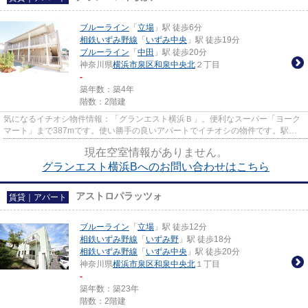
ブルーライン
「
立場
」駅 徒歩6分
相鉄いずみ野線
「
いずみ中央
」駅 徒歩19分
ブルーライン
「
中田
」駅 徒歩20分
神奈川県
横浜市泉区
和泉中央北
２丁目
-
築年数：築4年
階数：2階建
気になるイチオシ物件情報：「グランエスト横浜Ｂ」。便利なスーパー「ヨーク
マート」まで387mです。使い勝手の良いアパートでイチオシの物件です。駅か
ら徒歩6分の物件で、アクセス良...
現在空室情報がありません。
グランエスト横浜Bへのお問い合わせはこちら
アストロパラッツォ
賃貸｜アパート
ブルーライン
「
立場
」駅 徒歩12分
相鉄いずみ野線
「
いずみ野
」駅 徒歩18分
相鉄いずみ野線
「
いずみ中央
」駅 徒歩20分
神奈川県
横浜市泉区
和泉中央北
１丁目
-
築年数：築23年
階数：2階建