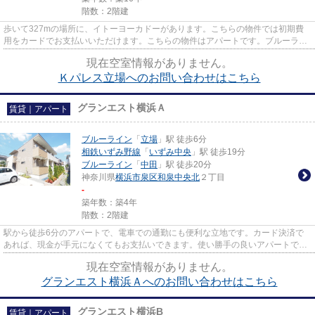
階数：2階建
歩いて327mの場所に、イトーヨーカドーがあります。こちらの物件では初期費
用をカードでお支払いいただけます。こちらの物件はアパートです。ブルーライ
ン立場周辺の賃貸情報のことな...
現在空室情報がありません。
Ｋパレス立場へのお問い合わせはこちら
グランエスト横浜Ａ
賃貸｜アパート
ブルーライン
「
立場
」駅 徒歩6分
相鉄いずみ野線
「
いずみ中央
」駅 徒歩19分
ブルーライン
「
中田
」駅 徒歩20分
神奈川県
横浜市泉区
和泉中央北
２丁目
-
築年数：築4年
階数：2階建
駅から徒歩6分のアパートで、電車での通勤にも便利な立地です。カード決済で
あれば、現金が手元になくてもお支払いできます。使い勝手の良いアパートでイ
チオシの物件です。当社は、お...
現在空室情報がありません。
グランエスト横浜Ａへのお問い合わせはこちら
グランエスト横浜B
賃貸｜アパート