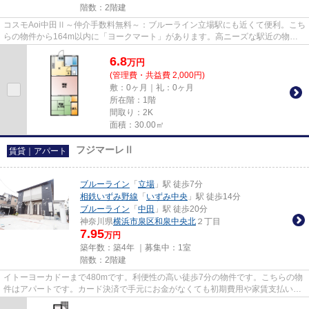
階数：2階建
コスモAoi中田Ⅱ～仲介手数料無料～：ブルーライン立場駅にも近くて便利。こち
らの物件から164m以内に「ヨークマート」があります。高ニーズな駅近の物件
で、徒歩3分で駅に行くことがで...
6.8
万
円
(管理費・共益費 2,000円)
敷：0ヶ月｜礼：0ヶ月
所在階：1階
間取り：2K
面積：30.00㎡
フジマーレⅡ
賃貸｜アパート
ブルーライン
「
立場
」駅 徒歩7分
相鉄いずみ野線
「
いずみ中央
」駅 徒歩14分
ブルーライン
「
中田
」駅 徒歩20分
神奈川県
横浜市泉区
和泉中央北
２丁目
7.95
万円
築年数：築4年 ｜募集中：
1室
階数：2階建
イトーヨーカドーまで480mです。利便性の高い徒歩7分の物件です。こちらの物
件はアパートです。カード決済で手元にお金がなくても初期費用や家賃支払いが
できます。ブルーライン立場近...