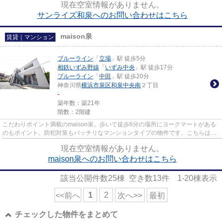
現在空室情報がありません。
サンライズ和泉へのお問い合わせはこちら
maison泉
賃貸｜マンション
ブルーライン
「
立場
」駅 徒歩5分
相鉄いずみ野線
「
いずみ中央
」駅 徒歩17分
ブルーライン
「
中田
」駅 徒歩20分
神奈川県
横浜市泉区
和泉中央南
２丁目
-
築年数：築21年
階数：2階建
こだわりポイント満載のmaison泉。歩いて徒歩6分の場所にヨークマートがある
のもポイント。防犯対策もバッチリなマンションタイプの物件です。こちらは初
期費用をカードでお支払いいた...
現在空室情報がありません。
maison泉へのお問い合わせはこちら
該当公開件数
25
棟 空き数
13
件
1-20
棟表示
1
2
<<前へ
次へ>>
最初
チェックした物件をまとめて