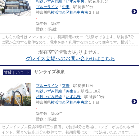
相鉄いずみ野線
「
いずみ中央
」駅 徒歩13分
ブルーライン
「
中田
」駅 徒歩20分
神奈川県
横浜市泉区
和泉中央南
２丁目
-
築年数：築3年
階数：3階建
こちらの物件はマンションです。初期費用のカード決済ができます。駅徒歩7分
に駅が立地する物件なので、電車を多く利用する方にとって便利です。横浜市泉
区の賃貸情報はお任せください...
現在空室情報がありません。
グレイス立場へのお問い合わせはこちら
サンライズ和泉
賃貸｜アパート
ブルーライン
「
立場
」駅 徒歩12分
相鉄いずみ野線
「
弥生台
」駅 徒歩18分
相鉄いずみ野線
「
いずみ野
」駅 徒歩20分
神奈川県
横浜市泉区
和泉中央北
１丁目
-
築年数：築55年
階数：2階建
セブンイレブン横浜和泉町三ツ俣店まで徒歩4分と近場にコンビニがあるのもポ
イント。駅まで徒歩12分の物件です。初期費用はカードで決済いただけます。こ
ちらの物件はアパートです。ア...