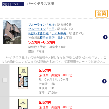
パークテラス立場
賃貸｜アパート
ブルーライン
「
立場
」駅 徒歩5分
ブルーライン
「
中田
」駅 徒歩14分
相鉄いずみ野線
「
いずみ中央
」駅 徒歩23分
神奈川県
横浜市泉区
中田北
１丁目
5.5
6.5
万円～
万円
築年数：予定 ｜募集中：
8室
階数：2階建
「パークテラス立場」の物件情報をお探しならお気軽にお問い合わせ下さい。こ
ちらの物件はコンビニまでの距離が431mです。初期費用をカードでお支払いい
ただけるので、カードで決済し...
5.5
万
円
(管理費・共益費 5,000円)
敷：0ヶ月｜礼：0ヶ月
所在階：1階
間取り：1K
面積：17.90㎡
5.5
万
円
(管理費・共益費 5,000円)