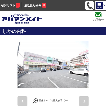
0
0
検討リスト
最近見た物件
お問合せ
しかの内科
前
次
画像タップで拡大表示【
1
/1】