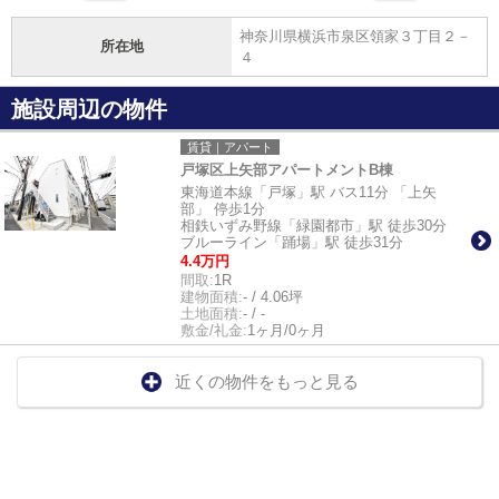
神奈川県横浜市泉区領家３丁目２－
所在地
４
施設周辺の物件
賃貸｜アパート
戸塚区上矢部アパートメントB棟
東海道本線「戸塚」駅 バス11分 「上矢
部」 停歩1分
相鉄いずみ野線「緑園都市」駅 徒歩30分
ブルーライン「踊場」駅 徒歩31分
4.4万円
間取:
1R
建物面積:
- / 4.06坪
土地面積:
- / -
敷金/礼金:
1ヶ月/0ヶ月
近くの物件をもっと見る