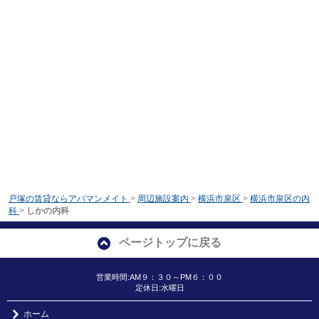
戸塚の賃貸ならアパマンメイト
>
周辺施設案内
>
横浜市泉区
>
横浜市泉区の内
科
>
しかの内科
ページトップに戻る
営業時間:AM９：３０～PM６：００
定休日:水曜日
ホーム